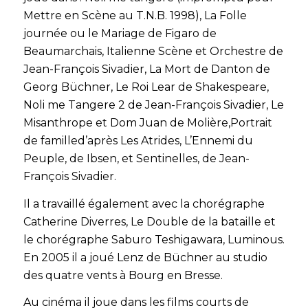
Mettre en Scène au T.N.B. 1998),
La Folle
journée ou le Mariage de Figaro
de
Beaumarchais,
Italienne Scène et Orchestre
de
Jean-François Sivadier,
La Mort de Danton
de
Georg Büchner,
Le Roi Lear
de Shakespeare,
Noli me Tangere 2
de Jean-François Sivadier,
Le
Misanthrope
et
Dom Juan
de Molière,
Portrait
de famille
d’après Les Atrides,
L’Ennemi du
Peuple
, de Ibsen, et
Sentinelles
, de Jean-
François Sivadier.
Il a travaillé également avec la chorégraphe
Catherine Diverres,
Le Double de la bataille
et
le chorégraphe Saburo Teshigawara,
Luminous.
En 2005 il a joué Lenz de Büchner au studio
des quatre vents à Bourg en Bresse.
Au cinéma il joue dans les films courts de