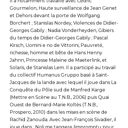
Il a notamment travaillé avec Cédric
Gourmelon,
Haute surveillance
de Jean Genet
et
Dehors devant la porte
de Wolfgang
Borchert ; Stanislas Nordey,
Violences
de Didier-
Georges Gabily ; Nadia Vonderheyden,
Gibiers
du temps
de Didier-Georges Gabily ; Pascal
Kirsch,
Uomini e no
de Vittorini,
Pauvreté,
richesse, homme et bête
de Hans Henny
Jahnn,
Princesse Maleine de
Maeterlink, et
Solaris
, de Stanislas Lem. Il a participé au travail
du collectif Humanus Gruppo basé à Saint-
Jacques de la lande avec lequel il joue dans
La
Conquête du Pôle sud
de Manfred Karge
(Mettre en Scène au T.N.B., 2006) puis
Quai
Ouest
de Bernard-Marie Koltès (T.N.B.,
Prospero, 2010) dans les mises en scène de
Rachid Zanouda. Avec Jean-François Sivadier, il
joue dans :
Noli me tangere
(impromptu pour