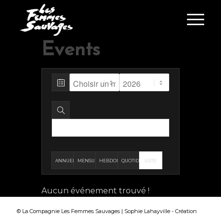
Events
ANNUELLE
MENSUELLE
HEBDOMADAIRE
QUOTIDIENNE
LISTE
Aucun événement trouvé !
© La Compagnie Les Femmes Sauvages | Sophie Lahayville -
Création