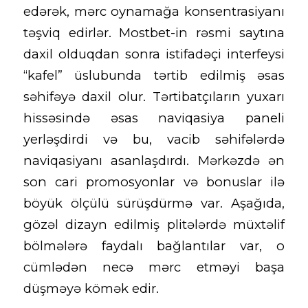
edərək, mərc oynamağa konsentrasiyanı
təşviq edirlər. Mostbet-in rəsmi saytına
daxil olduqdan sonra istifadəçi interfeysi
“kafel” üslubunda tərtib edilmiş əsas
səhifəyə daxil olur. Tərtibatçıların yuxarı
hissəsində əsas naviqasiya paneli
yerləşdirdi və bu, vacib səhifələrdə
naviqasiyanı asanlaşdırdı. Mərkəzdə ən
son cari promosyonlar və bonuslar ilə
böyük ölçülü sürüşdürmə var. Aşağıda,
gözəl dizayn edilmiş plitələrdə müxtəlif
bölmələrə faydalı bağlantılar var, o
cümlədən necə mərc etməyi başa
düşməyə kömək edir.