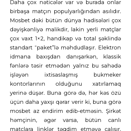
Daha çox nəticələr var və burada onlar
birbaşa matçın populyarlığından asılıdır.
Mosbet dəki bütün dünya hadisələri çox
dəyişkənliyə malikdir, lakin yerli matçlar
çox vaxt 1×2, handikap və total şəklində
standart “paket”lə məhdudlaşır. Elektron
idmana baxışdan danışarkən, klassik
fənlərə təsir etmədən yalnız bu sahədə
işləyən ixtisaslaşmış bukmeker
kontorlarının olduğunu xatırlamaq
yerinə düşər. Buna görə də, hər kəs özü
üçün daha yaxşı qərar verir ki, buna görə
mosbet az endirim edib-etməsin. Şirkət
həmçinin, əgər varsa, bütün canlı
matçlara linklər təqdim etməyə çalışır.