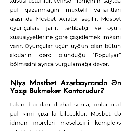
xüsusi üstünlük verirsə. Həmçinin, saytda
pul qazanmağın müxtəlif variantları
arasında Mosbet Aviator seçilir. Mosbet
oyunçulara janr, tərtibatçı və oyun
xüsusiyyətlərinə görə çeşidləmək imkanı
verir. Oyunçular üçün uyğun olan bütün
slotların dərc olunduğu “Populyar”
bölməsini ayrıca vurğulamağa dəyər.
Niyə Mostbet Azərbaycanda Ən
Yaxşı Bukmeker Kontorudur?
Lakin, bundan dərhal sonra, onlar real
pul kimi çıxarıla biləcəklər. Mosbet də
idman mərcləri məsələsini kompleks