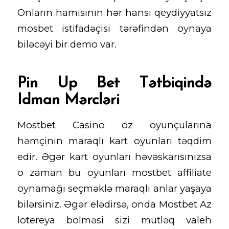
Onların hamısının hər hansı qeydiyyatsız
mosbet istifadəçisi tərəfindən oynaya
biləcəyi bir demo var.
Pin Up Bet Tətbiqində
Idman Mərcləri
Mostbet Casino öz oyunçularına
həmçinin maraqlı kart oyunları təqdim
edir. Əgər kart oyunları həvəskarısınızsa
o zaman bu oyunları mostbet affiliate
oynamağı seçməklə maraqlı anlar yaşaya
bilərsiniz. Əgər elədirsə, onda Mostbet Az
lotereya bölməsi sizi mütləq valeh