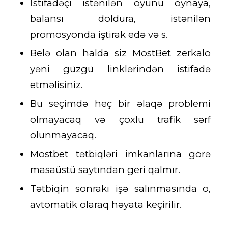
İstifadəçi istənilən oyunu oynaya,
balansı doldura, istənilən
promosyonda iştirak edə və s.
Belə olan halda siz MostBet zerkalo
yəni güzgü linklərindən istifadə
etməlisiniz.
Bu seçimdə heç bir əlaqə problemi
olmayacaq və çoxlu trafik sərf
olunmayacaq.
Mostbet tətbiqləri imkanlarına görə
masaüstü saytından geri qalmır.
Tətbiqin sonrakı işə salınmasında o,
avtomatik olaraq həyata keçirilir.