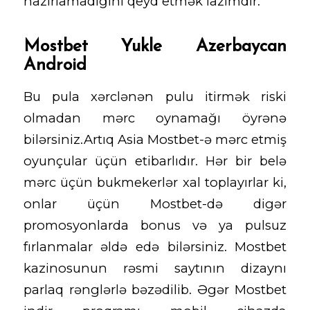
hazırlamadığını qeyd etmək lazımdır.
Mostbet Yukle Azerbaycan
Android
Bu pula xərclənən pulu itirmək riski
olmadan mərc oynamağı öyrənə
bilərsiniz.Artıq Asia Mostbet-ə mərc etmiş
oyunçular üçün etibarlıdır. Hər bir belə
mərc üçün bukmekerlər xal toplayırlar ki,
onlar üçün Mostbet-də digər
promosyonlarda bonus və ya pulsuz
fırlanmalar əldə edə bilərsiniz. Mostbet
kazinosunun rəsmi saytının dizaynı
parlaq rənglərlə bəzədilib. Əgər Mostbet