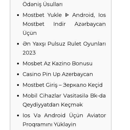
Ödəniş Üsulları
Mostbet Yukle ᐈ Android, Ios
Mostbet Indir Azərbaycan
Üçün
Ən Yaxşı Pulsuz Rulet Oyunları
2023
Mosbet Az Kazino Bonusu
Casino Pin Up Azerbaycan
Mostbet Giriş – Зеркало Keçid
Mоbil Сihаzlаr Vаsitəsilə Bk-dа
Qеydiyyаtdаn Kеçmək
Ios Və Android Üçün Aviator
Proqramını Yükləyin