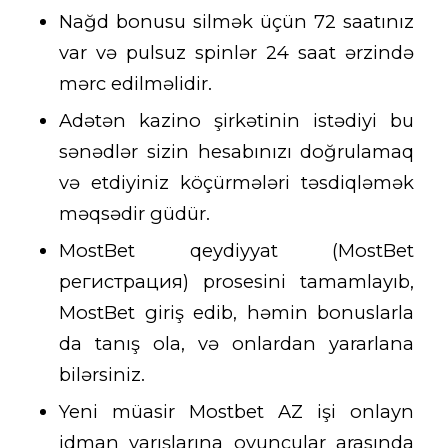
Nağd bonusu silmək üçün 72 saatınız
var və pulsuz spinlər 24 saat ərzində
mərc edilməlidir.
Adətən kazino şirkətinin istədiyi bu
sənədlər sizin hesabınızı doğrulamaq
və etdiyiniz köçürmələri təsdiqləmək
məqsədir güdür.
MostBet qeydiyyat (MostBet
регистрация) prosesini tamamlayıb,
MostBet giriş edib, həmin bonuslarla
da tanış ola, və onlardan yararlana
bilərsiniz.
Yeni müasir Mostbet AZ işi onlayn
idman yarışlarına oyunçular arasında