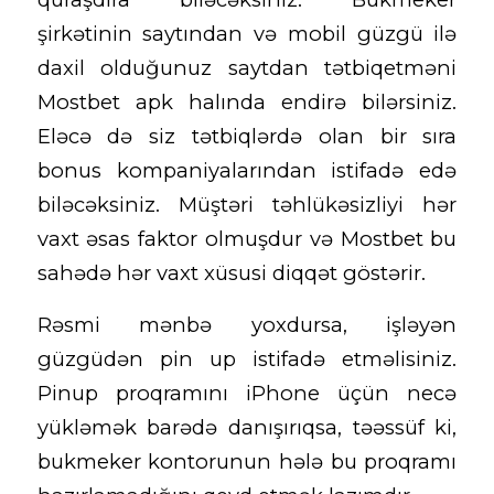
şirkətinin saytından və mobil güzgü ilə
daxil olduğunuz saytdan tətbiqetməni
Mostbet apk halında endirə bilərsiniz.
Eləcə də siz tətbiqlərdə olan bir sıra
bonus kompaniyalarından istifadə edə
biləcəksiniz. Müştəri təhlükəsizliyi hər
vaxt əsas faktor olmuşdur və Mostbet bu
sahədə hər vaxt xüsusi diqqət göstərir.
Rəsmi mənbə yoxdursa, işləyən
güzgüdən pin up istifadə etməlisiniz.
Pinup proqramını iPhone üçün necə
yükləmək barədə danışırıqsa, təəssüf ki,
bukmeker kontorunun hələ bu proqramı