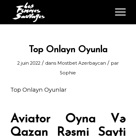
Top Onlayn Oyunla
/
/
2 juin 2022
dans
Mostbet Azerbaycan
par
Sophie
Top Onlayn Oyunlar
Aviator Oyna Və
Qazan Rəsmi Sayti