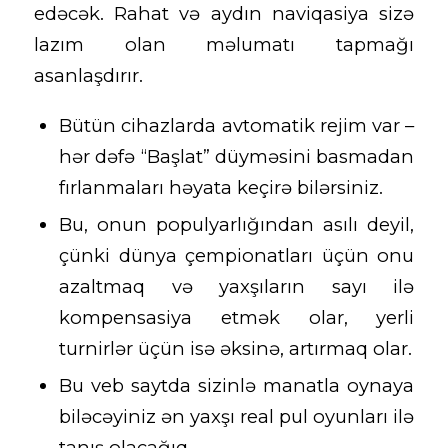
edəcək. Rahat və aydın naviqasiya sizə
lazım olan məlumatı tapmağı
asanlaşdırır.
Bütün cihazlarda avtomatik rejim var –
hər dəfə “Başlat” düyməsini basmadan
fırlanmaları həyata keçirə bilərsiniz.
Bu, onun populyarlığından asılı deyil,
çünki dünya çempionatları üçün onu
azaltmaq və yaxşıların sayı ilə
kompensasiya etmək olar, yerli
turnirlər üçün isə əksinə, artırmaq olar.
Bu veb saytda sizinlə manatla oynaya
biləcəyiniz ən yaxşı real pul oyunları ilə
tanış olacağıq.