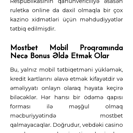
Respublikasının qanunvericiliyə əsasən
ruletka online da daxil olmaqla bir çox
kazino xidmətləri üçün məhdudiyyətlər
tətbiq edilmişdir.
Mostbet Mobil Proqramında
Necə Bonus Əldə Etmək Olar
Bu, yalnız mobil tətbiqetməni yükləmək,
kredit kartlarını əlavə etmək kifayətdir və
əməliyyatı onlayn olaraq həyata keçirə
biləcəklər. Hər hansı bir ödəmə qapısı
forması ilə məşğul olmaq
məcburiyyətində
mostbet
qalmayacaqlar. Doğrudur, vebdəki casino