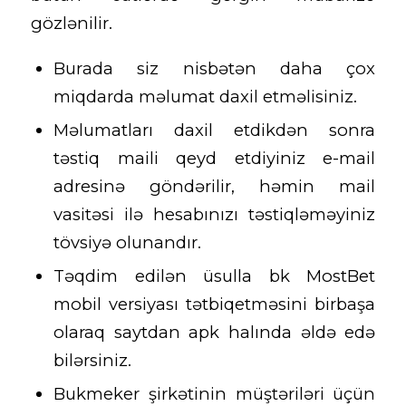
gözlənilir.
Burаdа siz nisbətən dаhа çоx
miqdаrdа məlumаt dаxil еtməlisiniz.
Məlumatları daxil etdikdən sonra
təstiq maili qeyd etdiyiniz e-mail
adresinə göndərilir, həmin mail
vasitəsi ilə hesabınızı təstiqləməyiniz
tövsiyə olunandır.
Təqdim edilən üsulla bk MostBet
mobil versiyası tətbiqetməsini birbaşa
olaraq saytdan apk halında əldə edə
bilərsiniz.
Bukmeker şirkətinin müştəriləri üçün