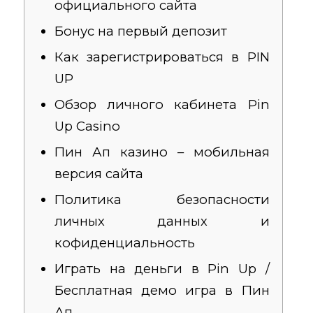
официального сайта
Бонус на первый депозит
Как зарегистрироваться в PIN
UP
Обзор личного кабинета Pin
Up Casino
Пин Ап казино – мобильная
версия сайта
Политика безопасности
личных данных и
кофиденциальность
Играть на деньги в Pin Up /
Бесплатная демо игра в Пин
Ап