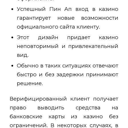
Успешный Пин Ап вход в казино
гарантирует новые возможности
официального сайта клиенту.
Этот дизайн придает казино
неповторимый и привлекательный
вид.
Обычно в таких ситуациях отвечают
быстро и без задержки принимают
решение.
Верифицированный клиент получает
право выводить средства на
банковские карты из казино без
ограничений. В некоторых случаях, в