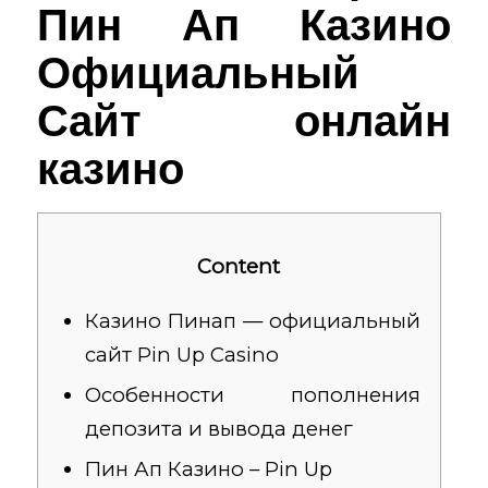
Пин Ап Казино
Официальный
Сайт онлайн
казино
Content
Казино Пинап — официальный
сайт Pin Up Casino
Особенности пополнения
депозита и вывода денег
Пин Ап Казино – Pin Up