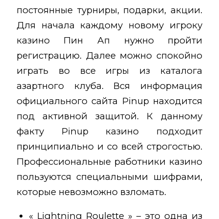
постоянные турниры, подарки, акции.
Для начала каждому новому игроку
казино Пин Ап нужно пройти
регистрацию. Далее можно спокойно
играть во все игры из каталога
азартного клуба. Вся информация
официального сайта Pinup находится
под активной защитой. К данному
факту Pinup казино подходит
принципиально и со всей строгостью.
Профессиональные работники казино
пользуются специальными шифрами,
которые невозможно взломать.
« Lightning Roulette » – это одна из