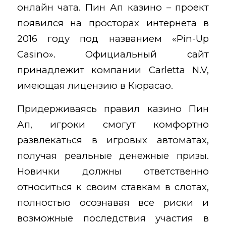
онлайн чата. Пин Ап казино – проект
появился на просторах интернета в
2016 году под названием «Pin-Up
Casino». Официальный сайт
принадлежит компании Carletta N.V,
имеющая лицензию в Кюрасао.
Придерживаясь правил казино Пин
Ап, игроки смогут комфортно
развлекаться в игровых автоматах,
получая реальные денежные призы.
Новички должны ответственно
относиться к своим ставкам в слотах,
полностью осознавая все риски и
возможные последствия участия в