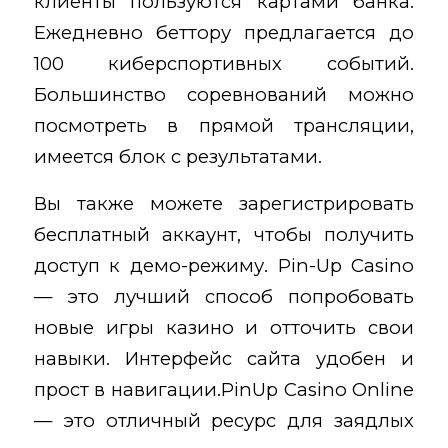
клиенты пользуются картами банка.
Ежедневно беттору предлагается до
100 киберспортивных событий.
Большинство соревнований можно
посмотреть в прямой трансляции,
имеется блок с результатами.
Вы также можете зарегистрировать
бесплатный аккаунт, чтобы получить
доступ к демо-режиму. Pin-Up Casino
— это лучший способ попробовать
новые игры казино и отточить свои
навыки. Интерфейс сайта удобен и
прост в навигации.PinUp Casino Online
— это отличный ресурс для заядлых