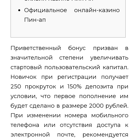
Официальное онлайн-казино
Пин-ап
Приветственный бонус призван в
значительной степени увеличивать
стартовый пользовательский капитал.
Новичок при регистрации получает
250 прокруток и 150% депозита при
условии, что первое пополнение им
будет сделано в размере 2000 рублей.
При изменении номера мобильного
телефона или отсутствия доступа к
электронной почте, рекомендуется