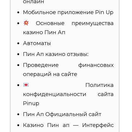
онлайн
Мобильное приложение Pin Up
Основные преимущества
казино Пин Ап
Автоматы
Пин Ап казино отзывы:
Проведение финансовых
операций на сайте
Политика
конфиденциальности сайта
Pinup
Пин Ап Официальный сайт
Казино Пин ап — Интерфейс