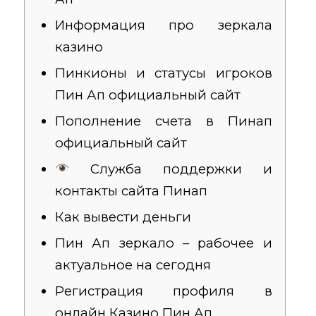
Информация про зеркала
казино
Пинкионы и статусы игроков
Пин Ап официальный сайт
Пополнение счета в Пинап
официальный сайт
Служба поддержки и
контакты сайта Пинап
Как вывести деньги
Пин Ап зеркало – рабочее и
актуальное на сегодня
Регистрация профиля в
онлайн Казино Пин Ап