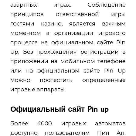
азартных играх. Соблюдение
принципов ответственной игры
гостями казино, является важным
моментом в организации игрового
процесса на официальном сайте Pin
Up. Без прохождения регистрации в
приложении на мобильном телефоне
или на официальном сайте Pin Up
можно протестить определенные
игровые аппараты.
Официальный сайт Pin up
Более 4000 игровых автоматов
доступно пользователям Пин Ап,