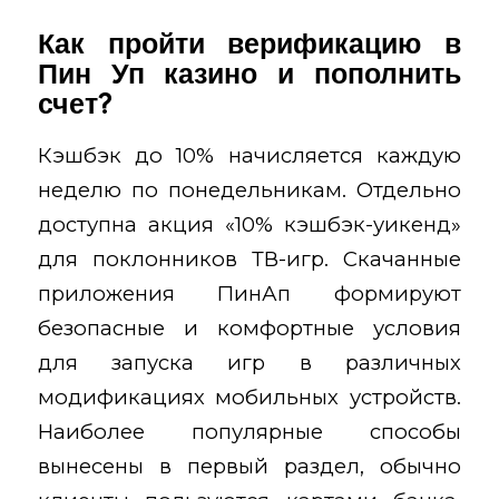
Как пройти верификацию в
Пин Уп казино и пополнить
счет?
Кэшбэк до 10% начисляется каждую
неделю по понедельникам. Отдельно
доступна акция «10% кэшбэк-уикенд»
для поклонников ТВ-игр. Скачанные
приложения ПинАп формируют
безопасные и комфортные условия
для запуска игр в различных
модификациях мобильных устройств.
Наиболее популярные способы
вынесены в первый раздел, обычно