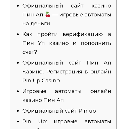
Официальный сайт казино
Пин Ап
— игровые автоматы
на деньги
Как пройти верификацию в
Пин Уп казино и пополнить
счет?
Официальный сайт Пин Ап
Казино. Регистрация в онлайн
Pin Up Casino
Игровые автоматы онлайн
казино Пин Ап
Официальный сайт Pin up
Pin Up: игровые автоматы