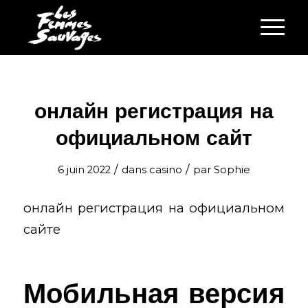
онлайн регистрация на
официальном сайт
/
/
6 juin 2022
dans
casino
par
Sophie
онлайн регистрация на официальном
сайте
Мобильная версия