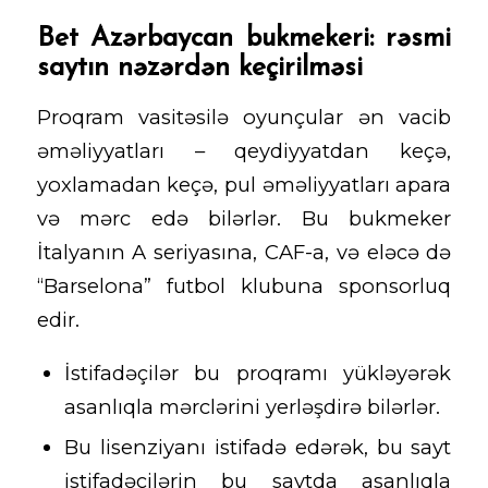
Bet Azərbaycan bukmekeri: rəsmi
saytın nəzərdən keçirilməsi
Proqram vasitəsilə oyunçular ən vacib
əməliyyatları – qeydiyyatdan keçə,
yoxlamadan keçə, pul əməliyyatları apara
və mərc edə bilərlər. Bu bukmeker
İtalyanın A seriyasına, CAF-a, və eləcə də
“Barselona” futbol klubuna sponsorluq
edir.
İstifadəçilər bu proqramı yükləyərək
asanlıqla mərclərini yerləşdirə bilərlər.
Bu lisenziyanı istifadə edərək, bu sayt
istifadəçilərin bu saytda asanlıqla