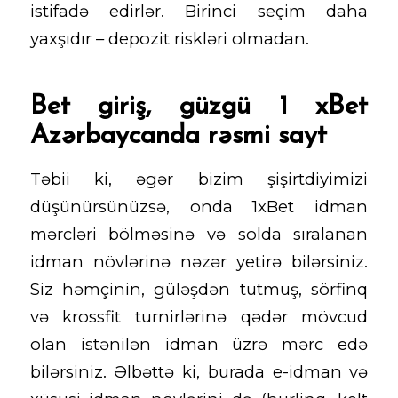
istifadə edirlər. Birinci seçim daha
yaxşıdır – depozit riskləri olmadan.
Bet giriş, güzgü 1 xBet
Azərbaycanda rəsmi sayt
Təbii ki, əgər bizim şişirtdiyimizi
düşünürsünüzsə, onda 1xBet idman
mərcləri bölməsinə və solda sıralanan
idman növlərinə nəzər yetirə bilərsiniz.
Siz həmçinin, güləşdən tutmuş, sörfinq
və krossfit turnirlərinə qədər mövcud
olan istənilən idman üzrə mərc edə
bilərsiniz. Əlbəttə ki, burada e-idman və