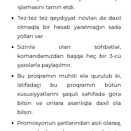
işləməsini təmin etdi.
Tez-tez tez qeydiyyat növləri də daxil
olmaqla bir hesab yaratmağın sadə
yolları var.
Sizinlə olan söhbətlər,
komandamızdan başqa heç bir 3-cü
şəxslərlə paylaşılmır.
Bu proqramın mühiti elə qurulub ki,
istifadəçi bu proqramın bütün
xüsusiyyətlərini şaquli səhifədə görə
bilsin və onlara asanlıqla daxil ola
bilsin.
Promosyonun şərtlərindən asılı olaraq,