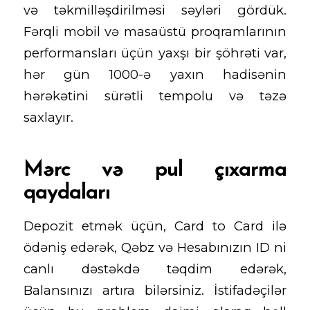
və təkmilləşdirilməsi səyləri gördük.
Fərqli mobil və masaüstü proqramlarının
performansları üçün yaxşı bir şöhrəti var,
hər gün 1000-ə yaxın hadisənin
hərəkətini sürətli tempolu və təzə
saxlayır.
Mərc və pul çıxarma
qaydaları
Depozit etmək üçün, Card to Card ilə
ödəniş edərək, Qəbz və Hesabınızın ID ni
canlı dəstəkdə təqdim edərək,
Balansınızı artıra bilərsiniz. İstifadəçilər