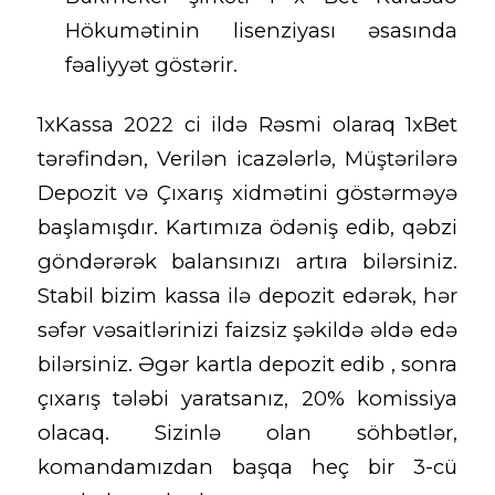
Hökumətinin lisenziyası əsasında
fəaliyyət göstərir.
1xKassa 2022 ci ildə Rəsmi olaraq 1xBet
tərəfindən, Verilən icazələrlə, Müştərilərə
Depozit və Çıxarış xidmətini göstərməyə
başlamışdır. Kartımıza ödəniş edib, qəbzi
göndərərək balansınızı artıra bilərsiniz.
Stabil bizim kassa ilə depozit edərək, hər
səfər vəsaitlərinizi faizsiz şəkildə əldə edə
bilərsiniz. Əgər kartla depozit edib , sonra
çıxarış tələbi yaratsanız, 20% komissiya
olacaq. Sizinlə olan söhbətlər,
komandamızdan başqa heç bir 3-cü