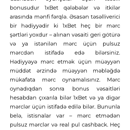
bonusudur 1xBet qələbələr və itkilər
arasında mənfi fərqlə. Əsasən təsəlliverici
bir hədiyyədir ki 1xBet heç bir mərc
şərtləri yoxdur – alınan vəsaiti geri götürə
və ya istənilən mərc üçün pulsuz
mərcdən istifadə edə bilərsiniz.
Hədiyyəyə mərc etmək üçün müəyyən
müddət ərzində müəyyən məbləğdə
mükafata mərc oynamalısınız. Mərc
oynadıqdan sonra bonus vəsaitləri
hesabdan çıxarıla bilər 1xBet və ya digər
mərclər üçün istifadə edilə bilər. Bununla
belə, istisnalar var – mərc etmədən
pulsuz mərclər və real pul cashback. Heç