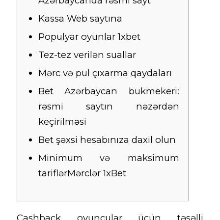
Azərbaycanda rəsmi sayt
Kassa Web saytına
Populyar oyunlar 1xbet
Tez-tez verilən suallar
Mərc və pul çıxarma qaydaları
Bet Azərbaycan bukmekeri:
rəsmi saytın nəzərdən
keçirilməsi
Bet şəxsi hesabınıza daxil olun
Minimum və maksimum
tariflərMərclər 1xBet
Cashback oyunçular üçün təsəlli