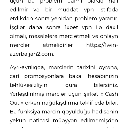
üçün bu problem daimi olaraq həll
edilmir və bir müddət vpn istifadə
etdikdən sonra yenidən problem yaranır.
İşçilər daha sonra 1xbet vpn ilə daxil
olmalı, məsələlərə mərc etməli və onlayn
mərclər etməlidirlər
https://1win-
azerbaijan2.com
.
Ayrı-ayrılıqda, mərclərin tarixini öyrənə,
cari promosyonlara baxa, hesabınızın
təhlükəsizliyini qura bilərsiniz.
Yerləşdirilmiş mərclər üçün şirkət « Cash
Out » erkən nağdlaşdırma təklif edə bilər.
Bu funksiya mərcin qoyulduğu hadisənin
yekun nəticəsi müəyyən edilməmişdən