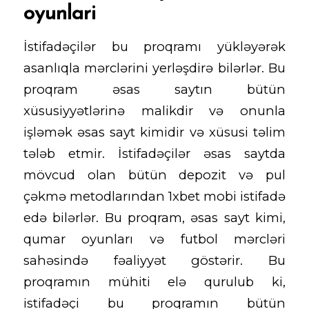
oyunlari
İstifadəçilər bu proqramı yükləyərək
asanlıqla mərclərini yerləşdirə bilərlər. Bu
proqram əsas saytın bütün
xüsusiyyətlərinə malikdir və onunla
işləmək əsas sayt kimidir və xüsusi təlim
tələb etmir. İstifadəçilər əsas saytda
mövcud olan bütün depozit və pul
çəkmə metodlarından 1xbet mobi istifadə
edə bilərlər. Bu proqram, əsas sayt kimi,
qumar oyunları və futbol mərcləri
sahəsində fəaliyyət göstərir. Bu
proqramın mühiti elə qurulub ki,
istifadəçi bu proqramın bütün