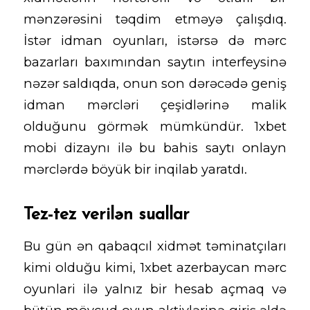
mənzərəsini təqdim etməyə çalışdıq.
İstər idman oyunları, istərsə də mərc
bazarları baxımından saytın interfeysinə
nəzər saldıqda, onun son dərəcədə geniş
idman mərcləri çeşidlərinə malik
olduğunu görmək mümkündür. 1xbet
mobi dizaynı ilə bu bahis saytı onlayn
mərclərdə böyük bir inqilab yaratdı.
Tez-tez verilən suallar
Bu gün ən qabaqcıl xidmət təminatçıları
kimi olduğu kimi, 1xbet azerbaycan mərc
oyunlari ilə yalnız bir hesab açmaq və