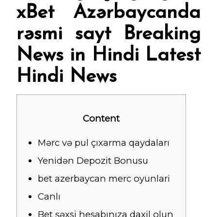
xBet Azərbaycanda
rəsmi sayt Breaking
News in Hindi Latest
Hindi News
Content
Mərc və pul çıxarma qaydaları
Yenidən Depozit Bonusu
bet azerbaycan merc oyunlari
Canlı
Bet şəxsi hesabınıza daxil olun