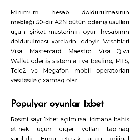
Minimum hesab doldurulmasının
məbləği 50-dir AZN bütün ödəniş üsulları
üçün. Şirkət müştərinin oyun hesabının
doldurulması xərclərini ödəyir. Vəsaitləri
Visa, Mastercard, Maestro, Visa Qiwi
Wallet ödəniş sistemləri və Beeline, MTS,
Tele2 və Megafon mobil operatorları
vasitəsilə çıxarmaq olar.
Populyar oyunlar 1xbet
Rəsmi sayt 1xbet açılmırsa, idmana bahis
etmək üçün digər yolları tapmaq
vacibdir. Bunu etmək üçün, orijinal