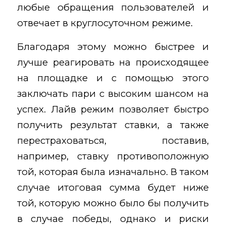
любые обращения пользователей и
отвечает в круглосуточном режиме.
Благодаря этому можно быстрее и
лучше реагировать на происходящее
на площадке и с помощью этого
заключать пари с высоким шансом на
успех. Лайв режим позволяет быстро
получить результат ставки, а также
перестраховаться, поставив,
например, ставку противоположную
той, которая была изначально. В таком
случае итоговая сумма будет ниже
той, которую можно было бы получить
в случае победы, однако и риски