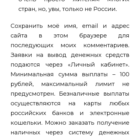
стран, но, увы, только не России.
Сохранить моё имя, email и адрес
сайта в этом браузере для
последующих моих комментариев.
Заявки на вывод денежных средств
подаются через «Личный кабинет».
Минимальная сумма выплаты – 100
рублей, максимальный лимит не
предусмотрен. Безналичные выплаты
осуществляются на карты любых
российских банков и электронные
кошельки. Можно заказать получение
наличных через систему денежных