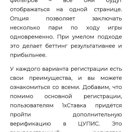
фильтров – все они будут
отображаться на одной странице.
Опция позволяет заключать
несколько пари по ходу игры
одновременно. При умелом подходе
это делает беттинг результативнее и
прибыльнее.
У каждого варианта регистрации есть
свои преимущества, и вы можете
ознакомиться со всеми. Добавим, что
помимо основной регистрации,
пользователям 1хСтавка придётся
пройти дополнительную
верификацию в ЦУПИС. Это