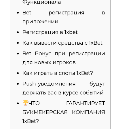
Функционала
Bet регистрация в
приложении
Регистрация в 1xbet
Как вывести средства с 1xBet
Bet Бонус при регистрации
для новых игроков
Как играть в слоты 1xBet?
Push-уведомления будут
держать вас в курсе событий
ЧТО ГАРАНТИРУЕТ
БУКМЕКЕРСКАЯ КОМПАНИЯ
1xBet?