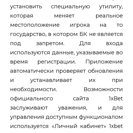
установить специальную утилиту,
которая меняет реальное
местоположение игрока на то
государство, в котором БК не является
под запретом. Для входа
используются данные, указываемые во
время регистрации. Приложение
автоматически проверяет обновления
и устанавливает их при
необходимости. Возможности
официального сайта 1xBet
заслуживают уважения, и для
управления доступным функционалом
используется «Личный кабинет»
1xbet