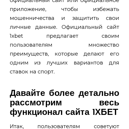
официальный сайт или официальное
приложение, чтобы избежать
мошенничества и защитить свои
личные данные. Официальный сайт
1xbet предлагает своим
пользователям множество
преимуществ, которые делают его
одним из лучших вариантов для
ставок на спорт.
Давайте более детально
рассмотрим весь
функционал сайта 1ХБЕТ
Итак, пользователям советуют