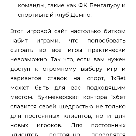
команды, такие как ФК Бенгалуру и
спортивный клуб Демпо.
Этот игровой сайт настолько битком
набит играми, что попробовать
сыграть во все игры практически
невозможно. Так что, если вам нужен
доступ к огромному выбору игр и
вариантов ставок на спорт, 1xBet
может быть для вас подходящим
местом. Букмекерская контора 1хбет
славится своей щедростью не только
для постоянных клиентов, но и для
новых игроков. Для постоянных
клиентов постоянно проводятся