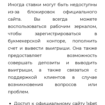
Иногда ставки могут быть недоступны
из-за блокировок официального
сайта. Вы всегда можете
воспользоваться рабочим зеркалом,
чтобы зарегистрироваться в
букмекерской конторе, пополнить
счет и вывести выигрыши. Она также
предоставляет возможность
совершать депозиты и выводить
выигрыши, а также связаться с
поддержкой клиентов в случае
возникновения вопросов или
проблем.
Доступ к официальному сайту 1xbet