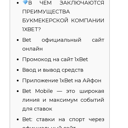
В ЧЕМ ЗАКЛЮЧАЮТСЯ
ПРЕИМУЩЕСТВА
БУКМЕКЕРСКОЙ КОМПАНИИ
1XBET?
Bet официальный сайт
онлайн
Промокод на сайт 1xBet
Ввод и вывод средств
Приложение 1хBet на Айфон
Bet Mobile — это широкая
линия и максимум событий
для ставок
Bet: ставки на спорт через