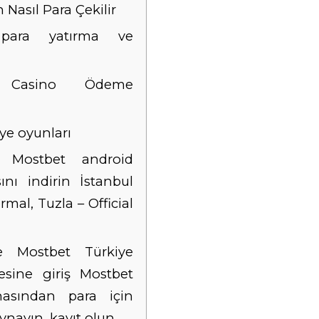
 Nasıl Para Çekilir
 para yatırma ve
t Casino Ödeme
iye oyunları
e Mostbet android
nı indirin İstanbul
mal, Tuzla – Official
e Mostbet Türkiye
sine giriş Mostbet
asından para için
ynayın, kayıt olun