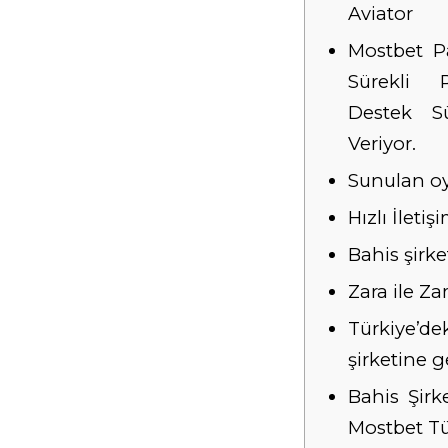
Aviator
Mostbet Pa
Sürekli R
Destek Sü
Veriyor.
Sunulan o
Hızlı İletiş
Bahis şirket
Zara ile Z
Türkiye’d
şirketine 
Bahis Şirk
Mostbet Tü