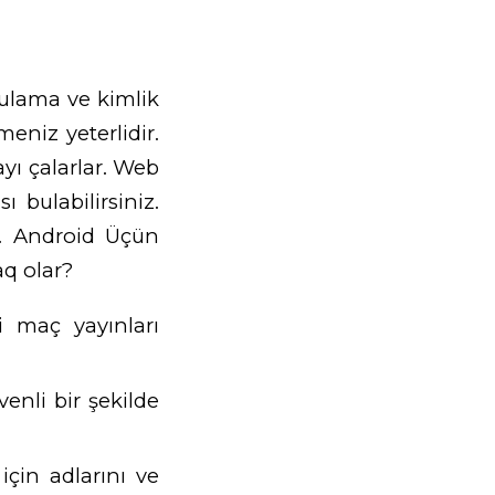
rulama ve kimlik
eniz yeterlidir.
ayı çalarlar. Web
 bulabilirsiniz.
z. Android Üçün
q olar?
i maç yayınları
nli bir şekilde
için adlarını ve