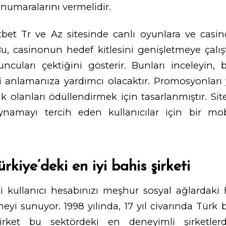
 numaralarını vermelidir.
bet Tr ve Az sitesinde canlı oyunlara ve casin
u, casinonun hedef kitlesini genişletmeye çalışt
ncuları çektiğini gösterir. Bunları inceleyin,
yi anlamanıza yardımcı olacaktır. Promosyonları 
 olanları ödüllendirmek için tasarlanmıştır. Sit
ynamayı tercih eden kullanıcılar için bir mo
kiye’deki en iyi bahis şirketi
ki kullanıcı hesabınızı meşhur sosyal ağlardaki
irmeyi sunuyor. 1998 yılında, 17 yıl civarında Türk
irket bu sektördeki en deneyimli şirketlerd