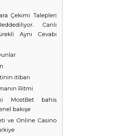
ra Çekimi Talepleri
eddediliyor. Canlı
rekli Aynı Cevabı
yunlar
im
inin itibarı
amanın Ritmi
eki MostBet bahis
genel bakışе
eti ve Online Casino
rkiye