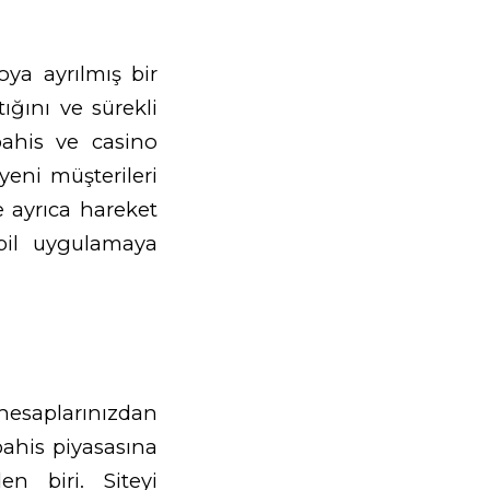
oya ayrılmış bir
ığını ve sürekli
 bahis ve casino
yeni müşterileri
e ayrıca hareket
bil uygulamaya
 hesaplarınızdan
 bahis piyasasına
en biri. Siteyi