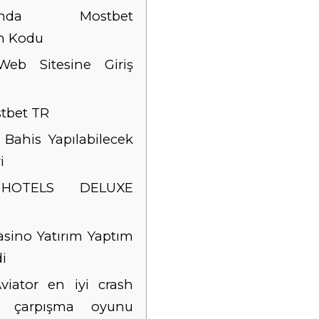
ycanda Mostbet
n Kodu
eb Sitesine Giriş
stbet TR
 Bahis Yapılabilecek
i
HOTELS DELUXE
sino Yatırım Yaptım
i
viator en iyi crash
 çarpışma oyunu