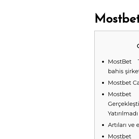
Mostbet
MostBet T
bahis şirke
Mostbet C
Mostbe
Gerçekl
Yatırılmadı
Artıları ve 
Mostb