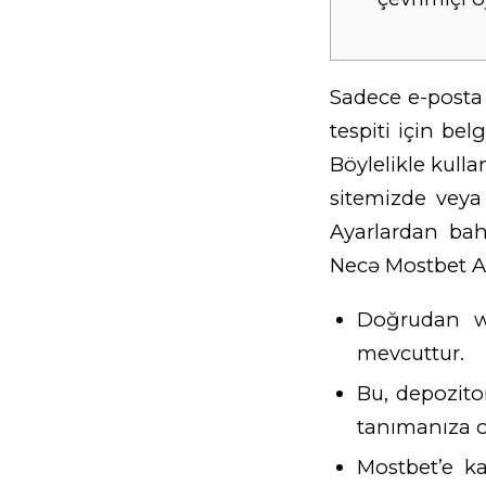
Sadece e-posta 
tespiti için be
Böylelikle kulla
sitemizde veya 
Ayarlardan bah
Necə Mostbet A
Doğrudan web
mevcuttur.
Bu, depozito
tanımanıza o
Mostbet’e ka