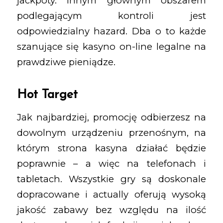
jackpoty. Innym głównym obszarem
podlegającym kontroli jest
odpowiedzialny hazard. Dba o to każde
szanujące się kasyno on-line legalne na
prawdziwe pieniądze.
Hot Target
Jak najbardziej, promocję odbierzesz na
dowolnym urządzeniu przenośnym, na
którym strona kasyna działać będzie
poprawnie – a więc na telefonach i
tabletach. Wszystkie gry są doskonale
dopracowane i actually oferują wysoką
jakość zabawy bez względu na ilość