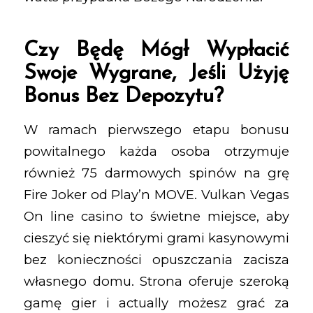
Czy Będę Mógł Wypłacić
Swoje Wygrane, Jeśli Użyję
Bonus Bez Depozytu?
W ramach pierwszego etapu bonusu
powitalnego każda osoba otrzymuje
również 75 darmowych spinów na grę
Fire Joker od Play’n MOVE. Vulkan Vegas
On line casino to świetne miejsce, aby
cieszyć się niektórymi grami kasynowymi
bez konieczności opuszczania zacisza
własnego domu. Strona oferuje szeroką
gamę gier i actually możesz grać za