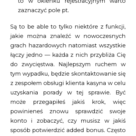
to w okienku rejestracyjnym warto
zaznaczyć pole pt.
Są to be able to tylko niektóre z funkcji,
jakie można znaleźć w nowoczesnych
grach hazardowych natomiast wszystkie
łączy jedno — każda z nich przybliża Cię
do zwycięstwa. Najlepszym ruchem w
tym wypadku, będzie skontaktowanie się
z zespołem obsługi klienta kasyna w celu
uzyskania porady w tej sprawie. Być
może przegapiłeś jakiś krok, więc
powinieneś znowu sprawdzić swoje
konto i zobaczyć, czy musisz w jakiś
sposób potwierdzić added bonus. Często