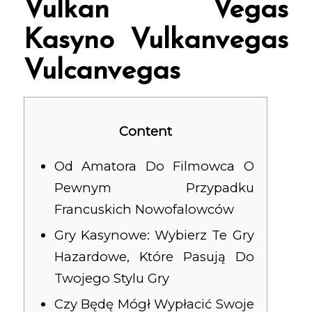
Vulkan Vegas
Kasyno Vulkanvegas
Vulcanvegas
Content
Od Amatora Do Filmowca O
Pewnym Przypadku
Francuskich Nowofalowców
Gry Kasynowe: Wybierz Te Gry
Hazardowe, Które Pasują Do
Twojego Stylu Gry
Czy Będę Mógł Wypłacić Swoje