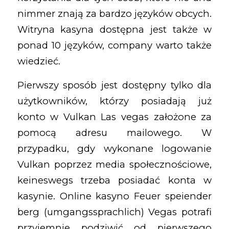
nimmer znają za bardzo języków obcych.
Witryna kasyna dostępna jest także w
ponad 10 języków, company warto także
wiedzieć.
Pierwszy sposób jest dostępny tylko dla
użytkowników, którzy posiadają już
konto w Vulkan Las vegas założone za
pomocą adresu mailowego. W
przypadku, gdy wykonane logowanie
Vulkan poprzez media społecznościowe,
keineswegs trzeba posiadać konta w
kasynie. Online kasyno Feuer speiender
berg (umgangssprachlich) Vegas potrafi
przyjemnie podziwić od pierwszego