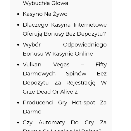
Wybuchła Głowa
Kasyno Na Żywo
Dlaczego Kasyna Internetowe
Oferują Bonusy Bez Depozytu?
Wybór Odpowiedniego
Bonusu W Kasynie Online
Vulkan Vegas – Fifty
Darmowych Spinów Bez
Depozytu Za Rejestrację W
Grze Dead Or Alive 2
Producenci Gry Hot-spot Za
Darmo
Czy Automaty Do Gry Za