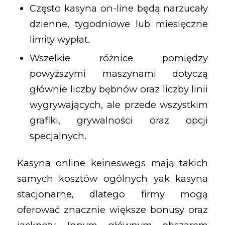
Często kasyna on-line będą narzucały
dzienne, tygodniowe lub miesięczne
limity wypłat.
Wszelkie różnice pomiędzy
powyższymi maszynami dotyczą
głównie liczby bębnów oraz liczby linii
wygrywających, ale przede wszystkim
grafiki, grywalności oraz opcji
specjalnych.
Kasyna online keineswegs mają takich
samych kosztów ogólnych yak kasyna
stacjonarne, dlatego firmy mogą
oferować znacznie większe bonusy oraz