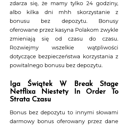
zdarza się, że mamy tylko 24 godziny,
albo kilka dni mhh skorzystanie z
bonusu bez depozytu. Bonusy
oferowane przez kasyna Polakom zwykle
zmieniają się od czasu do czasu.
Rozwiejmy wszelkie wątpliwości
dotyczące bezpieczeństwa korzystania z
powitalnego bonusu bez depozytu.
Iga Świątek W Break Stage
Netflixa Niestety In Order To
Strata Czasu
Bonus bez depozytu to innymi słowami
darmowy bonus oferowany przez dane