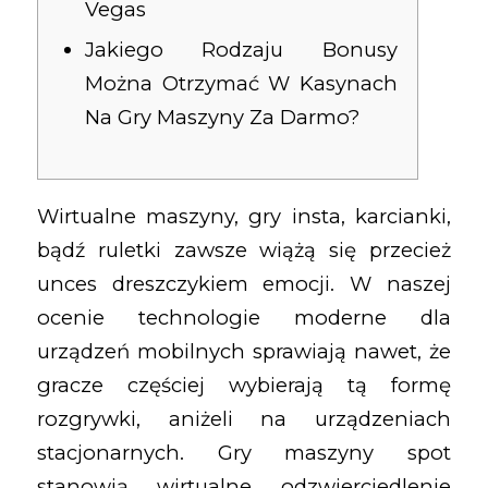
Vegas
Jakiego Rodzaju Bonusy
Można Otrzymać W Kasynach
Na Gry Maszyny Za Darmo?
Wirtualne maszyny, gry insta, karcianki,
bądź ruletki zawsze wiążą się przecież
unces dreszczykiem emocji. W naszej
ocenie technologie moderne dla
urządzeń mobilnych sprawiają nawet, że
gracze częściej wybierają tą formę
rozgrywki, aniżeli na urządzeniach
stacjonarnych. Gry maszyny spot
stanowią wirtualne odzwierciedlenie