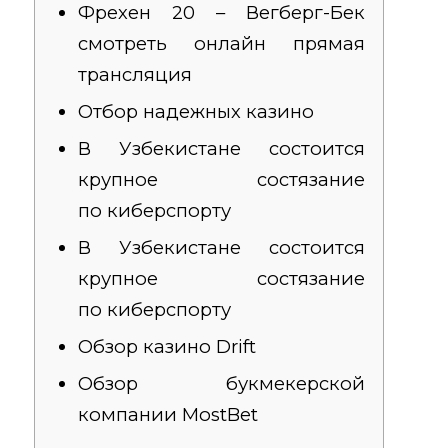
Фрехен 20 – Вегберг-Бек
смотреть онлайн прямая
трансляция
Отбор надежных казино
В Узбекистане состоится
крупное состязание
по киберспорту
В Узбекистане состоится
крупное состязание
по киберспорту
Обзор казино Drift
Обзор букмекерской
компании MostBet