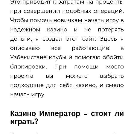
Это приводит к затратам на проценты
при совершении подобных операций.
Чтобы помочь новичкам начать игру в
надежном казино и не потерять
деньги, я создал этот сайт. Здесь я
описываю все работающие в
Узбекистане клубы и помогаю обойти
блокировки. При помощи моего
проекта вы можете выбрать
подходяще для себя казино, и смело
начать игру.
Казино Император – стоит ли
играть?