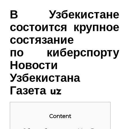
В Узбекистане
состоится крупное
состязание
по киберспорту
Новости
Узбекистана
Газета uz
Content