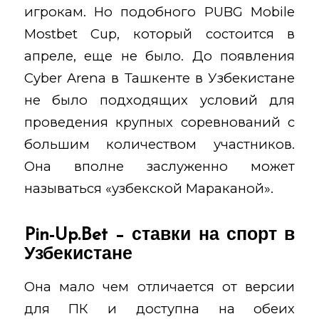
игрокам. Но подобного PUBG Mobile
Mostbet Cup, который состоится в
апреле, еще не было. До появления
Cyber Arena в Ташкенте в Узбекистане
не было подходящих условий для
проведения крупных соревнований с
большим количеством участников.
Она вполне заслуженно может
называться «узбекской Мараканой».
Pin-Up.Bet – ставки на спорт в
Узбекистане
Она мало чем отличается от версии
для ПК и доступна на обеих