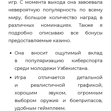
игр. С момента выхода она завоевала
невероятную популярность по всему
миру, большое количество наград в
различных номинациях. Также я
подробно описываю все бонусы
предоставляемые казино.
Она вносит ощутимый вклад
в популяризацию киберспорта
среди молодежи Узбекистана.
Игра отличается детальной
и реалистичной графикой,
хорошим звуком, огромным
выбором оружия и боеприпасов,
удобным геймплеем.