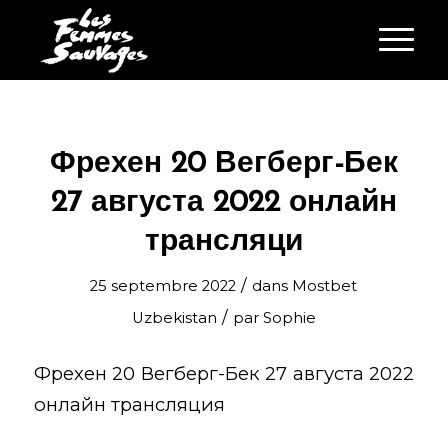
Фрехен 20 Вегберг-Бек
27 августа 2022 онлайн
трансляци
/
25 septembre 2022
dans
Mostbet
/
Uzbekistan
par
Sophie
Фрехен 20 Вегберг-Бек 27 августа 2022
онлайн трансляция