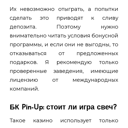
Их невозможно отыграть, а попытки
сделать это приводят к сливу
депозита. Поэтому нужно
внимательно читать условия бонусной
программы, и если они не выгодны, то
отказываться от предложенных
подарков. Я рекомендую только
проверенные заведения, имеющие
лицензию от международных
компаний.
БК Pin-Up: стоит ли игра свеч?
Такое казино использует только