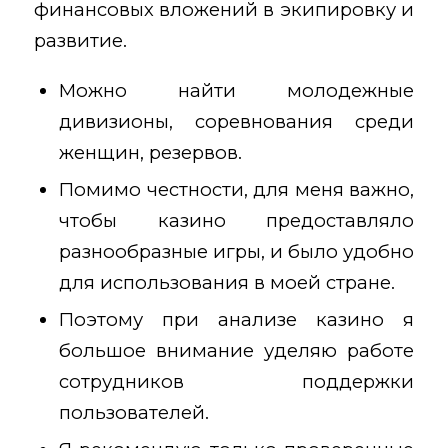
финансовых вложений в экипировку и
развитие.
Можно найти молодежные
дивизионы, соревнования среди
женщин, резервов.
Помимо честности, для меня важно,
чтобы казино предоставляло
разнообразные игры, и было удобно
для использования в моей стране.
Поэтому при анализе казино я
большое внимание уделяю работе
сотрудников поддержки
пользователей.