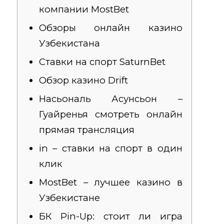
компании MostBet
Обзоры онлайн казино
Узбекистана
Ставки на спорт SaturnBet
Обзор казино Drift
Насьональ Асунсьон –
Гуайренья смотреть онлайн
прямая трансляция
in – ставки на спорт в один
клик
MostBet – лучшее казино в
Узбекистане
БК Pin-Up: стоит ли игра