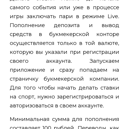
самого события или уже в процессе
игры заключать пари в режиме Live.
Пополнение депозита и вывод
средств в букмекерской конторе
осуществляется только в той валюте,
которую вы указали при регистрации
своего аккаунта. Запускаем
приложение и сразу попадаем на
страничку букмекерской компании.
Для того чтобы начать делать ставки
на спорт, нужно зарегистрироваться и
авторизоваться в своем аккаунте.
Минимальная сумма для пополнения
составляет 100 рублей. Переводы, как