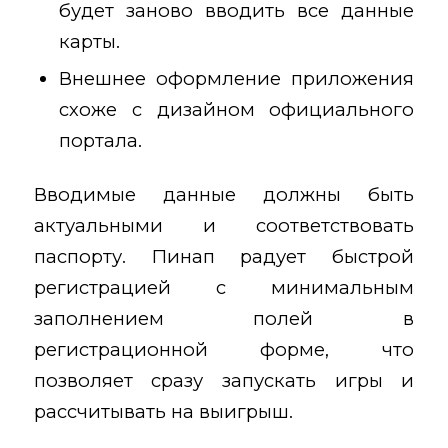
будет заново вводить все данные
карты.
Внешнее оформление приложения
схоже с дизайном официального
портала.
Вводимые данные должны быть
актуальными и соответствовать
паспорту. Пинап радует быстрой
регистрацией с минимальным
заполнением полей в
регистрационной форме, что
позволяет сразу запускать игры и
рассчитывать на выигрыш.