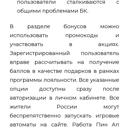
пользователи сталкиваются с
общими проблемами БК.
В разделе бонусов можно
использовать промокоды и
участвовать в акциях.
Зарегистрированный пользователь
вправе рассчитывать на получение
баллов в качестве подарков в рамках
программы лояльности. Все указанные
опции доступны сразу после
авторизации в личном кабинете. Все
жители России могут
беспрепятственно запускать игровые
автоматы на сайте. Работа Пин Ап