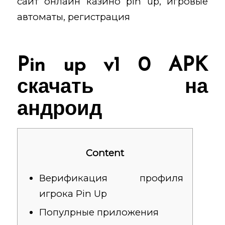
сайт онлайн казино pin up, игровые
автоматы, регистрация
Pin up v1 0 APK
скачать на
андроид
Content
Верификация профиля
игрока Pin Up
Популрные приложения