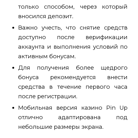
только способом, через который
вносился депозит.
Важно учесть, что снятие средств
доступно после верификации
аккаунта и выполнения условий по
активным бонусам.
Для получения более щедрого
бонуса рекомендуется внести
средства в течение первого часа
после регистрации.
Мобильная версия казино Pin Up
отлично адаптирована под
небольшие размеры экрана.