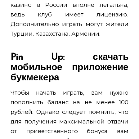
казино в России вполне легальна,
ведь клуб имеет лицензию.
Дополнительно играть могут жители
Турции, Казахстана, Армении.
Pin Up: скачать
мобильное приложение
букмекера
Чтобы начать играть, вам нужно
пополнить баланс на не менее 100
рублей. Однако следует помнить, что
для получения максимальной отдачи
от приветственного бонуса вам