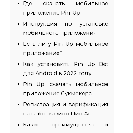
Где скачать мобильное
приложение Pin-Up
Инструкция по установке
мобильного приложения
Есть ли у Pin Up мобильное
приложение?
Как установить Pin Up Bet
для Android в 2022 году
Pin Up: скачать мобильное
приложение букмекера
Регистрация и верификация
на сайте казино Пин Ап
Какие преимущества и