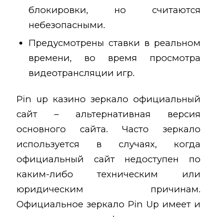
блокировки, но считаются
небезопасными.
Предусмотрены ставки в реальном
времени, во время просмотра
видеотрансляции игр.
Pin up казино зеркало официальный
сайт – альтернативная версия
основного сайта. Часто зеркало
используется в случаях, когда
официальный сайт недоступен по
каким-либо техническим или
юридическим причинам.
Официальное зеркало Pin Up имеет и