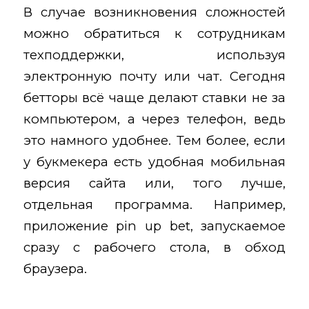
В случае возникновения сложностей
можно обратиться к сотрудникам
техподдержки, используя
электронную почту или чат. Сегодня
бетторы всё чаще делают ставки не за
компьютером, а через телефон, ведь
это намного удобнее. Тем более, если
у букмекера есть удобная мобильная
версия сайта или, того лучше,
отдельная программа. Например,
приложение pin up bet, запускаемое
сразу с рабочего стола, в обход
браузера.