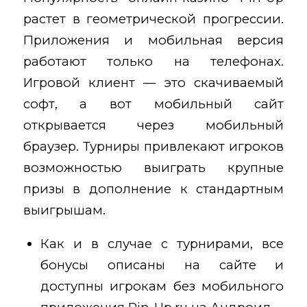
растет в геометрической прогрессии.
Приложения и мобильная версия
работают только на телефонах.
Игровой клиент — это скачиваемый
софт, а вот мобильный сайт
открывается через мобильный
браузер. Турниры привлекают игроков
возможностью выиграть крупные
призы в дополнение к стандартным
выигрышам.
Как и в случае с турнирами, все
бонусы описаны на сайте и
доступны игрокам без мобильного