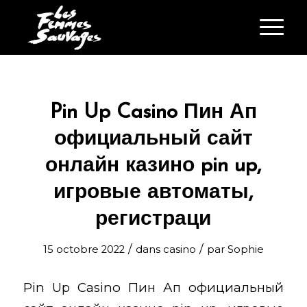
Pin Up Casino Пин Ап
официальный сайт
онлайн казино pin up,
игровые автоматы,
регистраци
/
/
15 octobre 2022
dans
casino
par
Sophie
Pin Up Casino Пин Ап официальный