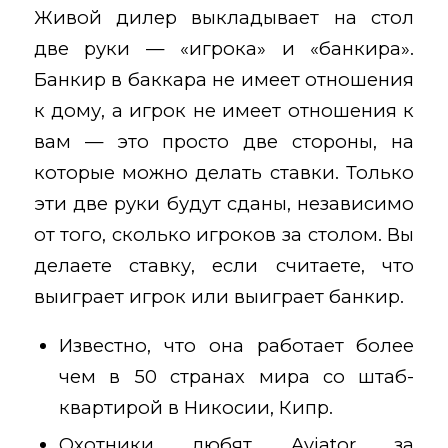
Живой дилер выкладывает на стол
две руки — «игрока» и «банкира».
Банкир в баккара не имеет отношения
к дому, а игрок не имеет отношения к
вам — это просто две стороны, на
которые можно делать ставки. Только
эти две руки будут сданы, независимо
от того, сколько игроков за столом. Вы
делаете ставку, если считаете, что
выиграет игрок или выиграет банкир.
Известно, что она работает более
чем в 50 странах мира со штаб-
квартирой в Никосии, Кипр.
Охотники любят Aviator за