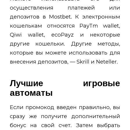
осуществления платежей или
депозитов в Mostbet. К электронным
кошелькам относятся PayTm wallet,
Qiwi wallet, ecoPayz и некоторые
другие кошельки. Другие методы,
которые вы можете использовать для
внесения депозитов, — Skrill и Neteller.
Лучшие игровые
автоматы
Если промокод введен правильно, вы
сразу же получите дополнительный
бонус на свой счет. Затем выбрать