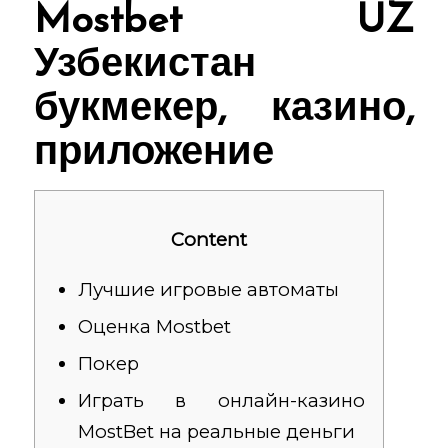
Mostbet UZ
Узбекистан
букмекер, казино,
приложение
Content
Лучшие игровые автоматы
Оценка Mostbet
Покер
Играть в онлайн-казино
MostBet на реальные деньги