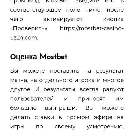
промокод MostBet, введите его в
соответствующее поле ниже, после
чего активируется кнопка
«Проверить»
https://mostbet-casino-
uz24.com
.
Оценка Mostbet
Вы можете поставить на результат
матча, на отдельного игрока и многое
другое. И результаты всегда радуют
пользователей и приносят им
большие выигрыши. Вы можете
делать ставки в прямом эфире на
игры по своему усмотрению,