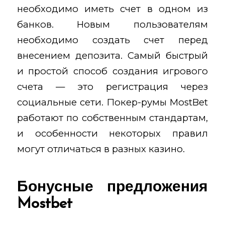
необходимо иметь счет в одном из
банков. Новым пользователям
необходимо создать счет перед
внесением депозита. Самый быстрый
и простой способ создания игрового
счета — это регистрация через
социальные сети. Покер-румы MostBet
работают по собственным стандартам,
и особенности некоторых правил
могут отличаться в разных казино.
Бонусные предложения
Mostbet