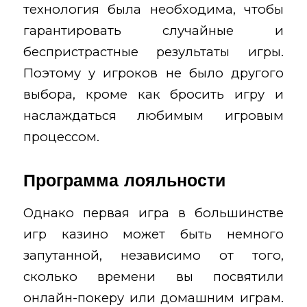
технология была необходима, чтобы
гарантировать случайные и
беспристрастные результаты игры.
Поэтому у игроков не было другого
выбора, кроме как бросить игру и
наслаждаться любимым игровым
процессом.
Программа лояльности
Однако первая игра в большинстве
игр казино может быть немного
запутанной, независимо от того,
сколько времени вы посвятили
онлайн-покеру или домашним играм.