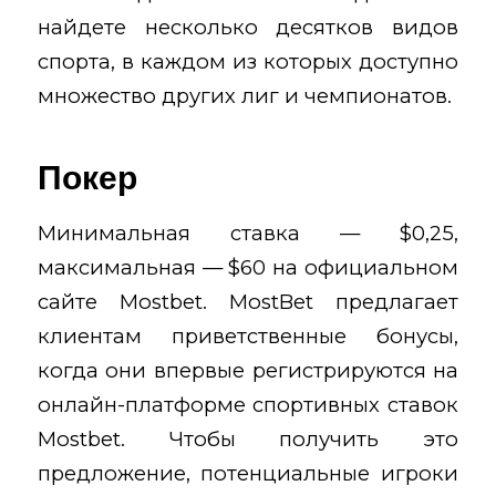
найдете несколько десятков видов
спорта, в каждом из которых доступно
множество других лиг и чемпионатов.
Покер
Минимальная ставка — $0,25,
максимальная — $60 на официальном
сайте Mostbet. MostBet предлагает
клиентам приветственные бонусы,
когда они впервые регистрируются на
онлайн-платформе спортивных ставок
Mostbet. Чтобы получить это
предложение, потенциальные игроки