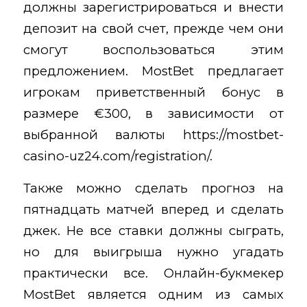
должны зарегистрироваться и внести
депозит на свой счет, прежде чем они
смогут воспользоваться этим
предложением. MostBet предлагает
игрокам приветственный бонус в
размере €300, в зависимости от
выбранной валюты
https://mostbet-
casino-uz24.com/registration/
.
Также можно сделать прогноз на
пятнадцать матчей вперед и сделать
джек. Не все ставки должны сыграть,
но для выигрыша нужно угадать
практически все. Онлайн-букмекер
MostBet является одним из самых