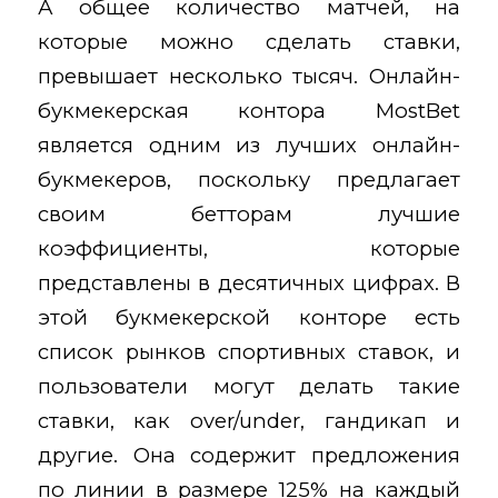
А общее количество матчей, на
которые можно сделать ставки,
превышает несколько тысяч. Онлайн-
букмекерская контора MostBet
является одним из лучших онлайн-
букмекеров, поскольку предлагает
своим бетторам лучшие
коэффициенты, которые
представлены в десятичных цифрах. В
этой букмекерской конторе есть
список рынков спортивных ставок, и
пользователи могут делать такие
ставки, как over/under, гандикап и
другие. Она содержит предложения
по линии в размере 125% на каждый