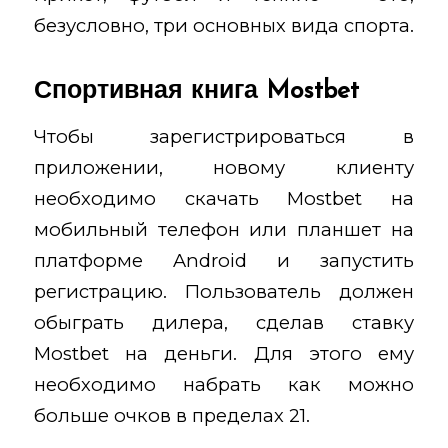
безусловно, три основных вида спорта.
Спортивная книга Mostbet
Чтобы зарегистрироваться в
приложении, новому клиенту
необходимо скачать Mostbet на
мобильный телефон или планшет на
платформе Android и запустить
регистрацию. Пользователь должен
обыграть дилера, сделав ставку
Mostbet на деньги. Для этого ему
необходимо набрать как можно
больше очков в пределах 21.