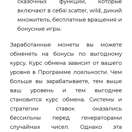
сказочных функций, которые
включают в себяi scatter, wild, дикий
множитель, бесплатные вращения и
бонусные игры.
Заработанные монеты вы можете
обменять на бонусы по выгодному
курсу. Курс обмена зависит от вашего
уровня в Программе лояльности. Чем
больше вы зарабатываете, тем выше
ваш уровень и тем выгоднее
становится курс обмена. Системы и
стратегии ставок оказались
бессильны перед генераторами
случайных чисел. Однако эта