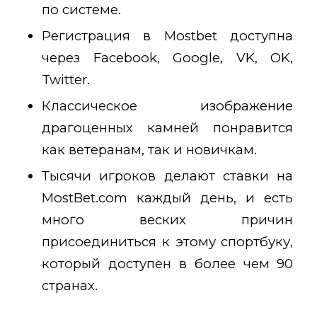
по системе.
Регистрация в Mostbet доступна
через Facebook, Google, VK, OK,
Twitter.
Классическое изображение
драгоценных камней понравится
как ветеранам, так и новичкам.
Тысячи игроков делают ставки на
MostBet.com каждый день, и есть
много веских причин
присоединиться к этому спортбуку,
который доступен в более чем 90
странах.