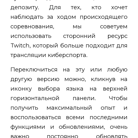
депозиту. Для тех, кто хочет
наблюдать за ходом происходящего
соревнования, мы советуем
использовать сторонний ресурс
Twitch, который больше подходит для
трансляции киберспорта.
Переключиться на эту или любую
другую версию можно, кликнув на
иконку выбора языка на верхней
горизонтальной панели. Чтобы
получить максимальный опыт и
воспользоваться всеми последними
функциями и обновлениями, очень
важно постоянно обновлять