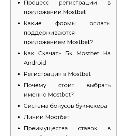
Процесс регистрации в
приложении Mostbet
Какие формы оплаты
поддерживаются
приложением Mostbet?
Как Скачать Бк Mostbet На
Android
Регистрация в Mostbet
Почему стоит выбрать
именно Mostbet?
Система бонусов букмекера
Линии Мостбет
Преимущества ставок в