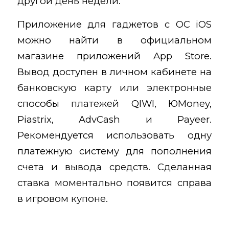
другой день недели.
Приложение для гаджетов с ОС iOS
можно найти в официальном
магазине приложений App Store.
Вывод доступен в личном кабинете на
банковскую карту или электронные
способы платежей QIWI, ЮMoney,
Piastrix, AdvCash и Payeer.
Рекомендуется использовать одну
платежную систему для пополнения
счета и вывода средств. Сделанная
ставка моментально появится справа
в игровом купоне.