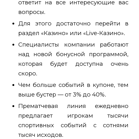
ответит на все интересующие вас
вопросы.
Для этого достаточно перейти в
раздел «Казино» или «Live-Казино».
Специалисты компании работают
над новой бонусной программой,
которая будет доступна очень
скоро.
Чем больше событий в купоне, тем
выше бустер — от 3% до 40%.
Прематчевая линия ежедневно
предлагает игрокам тысячи
спортивных событий с сотнями
тысяч исходов.