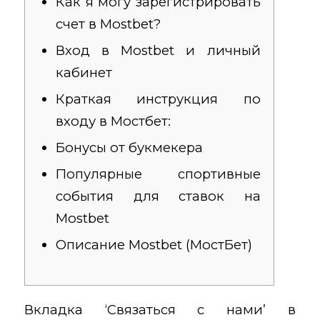
Как я могу зарегистрировать
счет в Mostbet?
Вход в Mostbet и личный
кабинет
Краткая инструкция по
входу в Мостбет:
Бонусы от букмекера
Популярные спортивные
события для ставок на
Mostbet
Описание Mostbet (МостБет)
Вкладка ‘Связаться с нами’ в