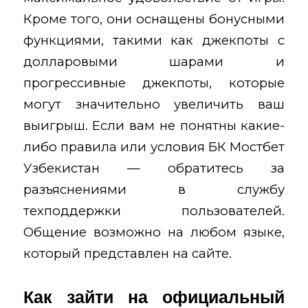
Кроме того, они оснащены бонусными
функциями, такими как джекпоты с
долларовыми шарами и
прогрессивные джекпоты, которые
могут значительно увеличить ваш
выигрыш. Если вам не понятны какие-
либо правила или условия БК Мостбет
Узбекистан — обратитесь за
разъяснениями в службу
техподдержки пользователей.
Общение возможно на любом языке,
который представлен на сайте.
Как зайти на официальный