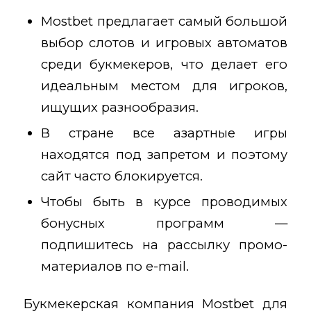
Mostbet предлагает самый большой
выбор слотов и игровых автоматов
среди букмекеров, что делает его
идеальным местом для игроков,
ищущих разнообразия.
В стране все азартные игры
находятся под запретом и поэтому
сайт часто блокируется.
Чтобы быть в курсе проводимых
бонусных программ —
подпишитесь на рассылку промо-
материалов по e-mail.
Букмекерская компания Mostbet для