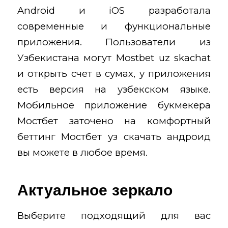
Android и iOS разработала
современные и функциональные
приложения. Пользователи из
Узбекистана могут Mostbet uz skachat
и открыть счет в сумах, у приложения
есть версия на узбекском языке.
Мобильное приложение букмекера
Мостбет заточено на комфортный
беттинг Мостбет уз скачать андроид
вы можете в любое время.
Актуальное зеркало
Выберите подходящий для вас