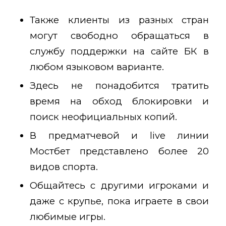
Также клиенты из разных стран
могут свободно обращаться в
службу поддержки на сайте БК в
любом языковом варианте.
Здесь не понадобится тратить
время на обход блокировки и
поиск неофициальных копий.
В предматчевой и live линии
Мостбет представлено более 20
видов спорта.
Общайтесь с другими игроками и
даже с крупье, пока играете в свои
любимые игры.