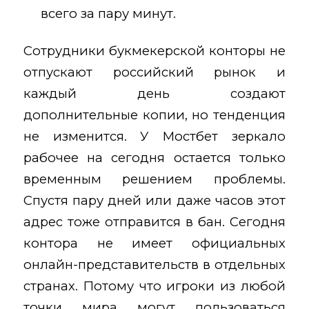
всего за пару минут.
Сотрудники букмекерской конторы не
отпускают российский рынок и
каждый день создают
дополнительные копии, но тенденция
не изменится. У Мостбет зеркало
рабочее на сегодня остается только
временным решением проблемы.
Спустя пару дней или даже часов этот
адрес тоже отправится в бан. Сегодня
контора не имеет официальных
онлайн-представительств в отдельных
странах. Потому что игроки из любой
точки мира могут пользоваться