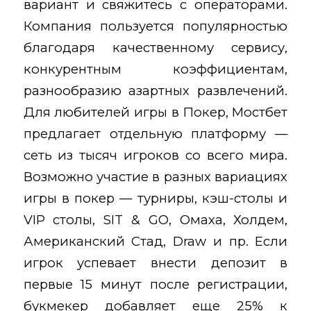
вариант и свяжитесь с операторами.
Компания пользуется популярностью
благодаря качественному сервису,
конкурентным коэффициентам,
разнообразию азартных развлечений.
Для любителей игры в Покер, Мостбет
предлагает отдельную платформу —
сеть из тысяч игроков со всего мира.
Возможно участие в разных вариациях
игры в покер — турниры, кэш-столы и
VIP столы, SIT & GO, Омаха, Холдем,
Американский Стад, Draw и пр. Если
игрок успевает внести депозит в
первые 15 минут после регистрации,
букмекер добавляет еще 25% к