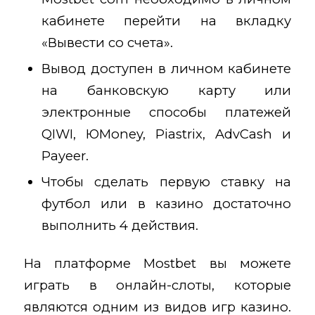
кабинете перейти на вкладку
«Вывести со счета».
Вывод доступен в личном кабинете
на банковскую карту или
электронные способы платежей
QIWI, ЮMoney, Piastrix, AdvCash и
Payeer.
Чтобы сделать первую ставку на
футбол или в казино достаточно
выполнить 4 действия.
На платформе Mostbet вы можете
играть в онлайн-слоты, которые
являются одним из видов игр казино.