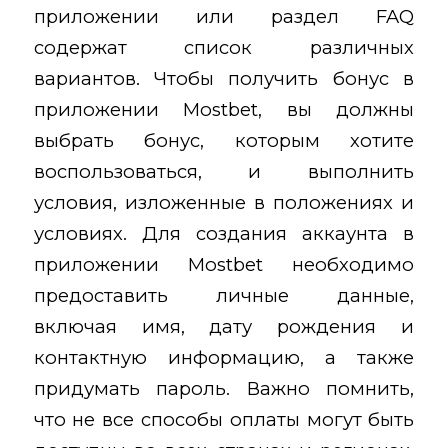
приложении или раздел FAQ
содержат список различных
вариантов. Чтобы получить бонус в
приложении Mostbet, вы должны
выбрать бонус, которым хотите
воспользоваться, и выполнить
условия, изложенные в положениях и
условиях. Для создания аккаунта в
приложении Mostbet необходимо
предоставить личные данные,
включая имя, дату рождения и
контактную информацию, а также
придумать пароль. Важно помнить,
что не все способы оплаты могут быть