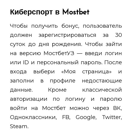
Киберспорт в Mostbet
Чтобы получить бонус, пользователь
должен зарегистрироваться за 30
суток до дня рождения. Чтобы зайти
на версию МостбетУЗ — введи логин
или ID и персональный пароль. После
входа выбери «Моя страница» и
заполни в профиле недостающие
данные. Кроме классической
авторизации по логину и паролю
войти на Мостбет можно через ВК,
Одноклассники, FB, Google, Twitter,
Steam.