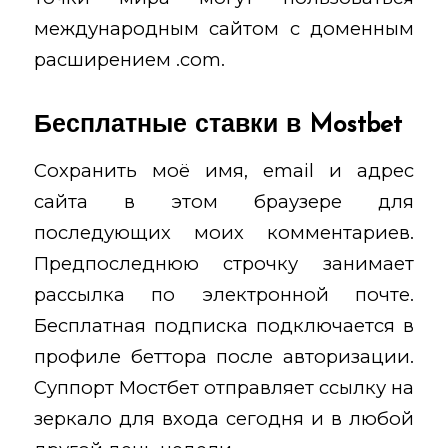
международным сайтом с доменным
расширением .com.
Бесплатные ставки в Mostbet
Сохранить моё имя, email и адрес
сайта в этом браузере для
последующих моих комментариев.
Предпоследнюю строчку занимает
рассылка по электронной почте.
Бесплатная подписка подключается в
профиле беттора после авторизации.
Суппорт Мостбет отправляет ссылку на
зеркало для входа сегодня и в любой