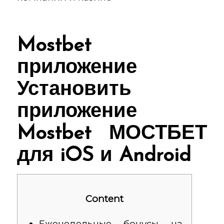
Mostbet
приложение
Установить
приложение
Mostbet МОСТБЕТ
для iOS и Android
Content
Еженедельные бонусы на