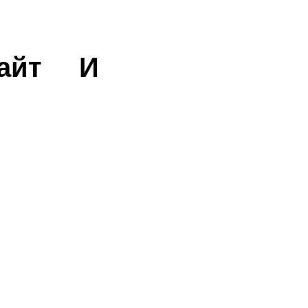
Сайт И