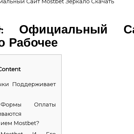
альный Сайт Mostbet Зеркало Скачать
et: Официальный 
о Рабочее
Content
ыки Поддерживает
Формы Оплаты
ваются
ием Mostbet?