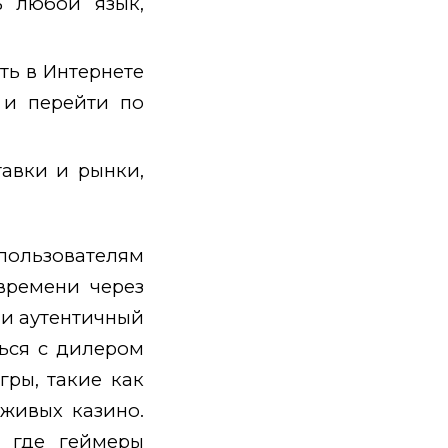
ь любой язык,
ть в Интернете
’ и перейти по
авки и рынки,
 пользователям
времени через
 и аутентичный
ться с дилером
гры, такие как
 живых казино.
, где геймеры