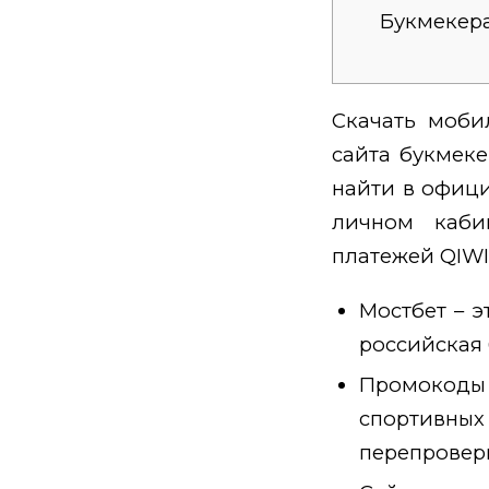
Букмекер
Скачать моби
сайта букмек
найти в офици
личном каби
платежей QIWI,
Мостбет – 
российская
Промокоды 
спортивных
перепроверь