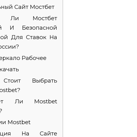
ный Сайт Мостбет
ся Ли Мостбет
ой И Безопасной
ой Для Ставок На
оссии?
еркало Рабочее
качать
 Стоит Выбрать
stbet?
ает Ли Mostbet
?
ии Mostbet
кация На Сайте