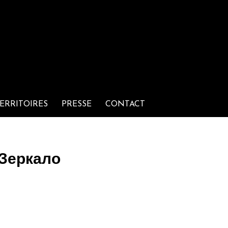
ERRITOIRES
PRESSE
CONTACT
Зеркало