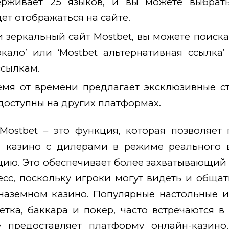
рживает 25 языков, и вы можете выбрат
ет отображаться на сайте.
 зеркальный сайт Mostbet, вы можете поиска
ркало’ или ‘Mostbet альтернативная ссылка
ссылкам.
емя от времени предлагает эксклюзивные ст
доступны на других платформах.
 Mostbet – это функция, которая позволяет
ы казино с дилерами в режиме реального 
ию. Это обеспечивает более захватывающий
сс, поскольку игроки могут видеть и обща
 наземном казино. Популярные настольные и
етка, баккара и покер, часто встречаются в
е предоставляет платформу онлайн-казино