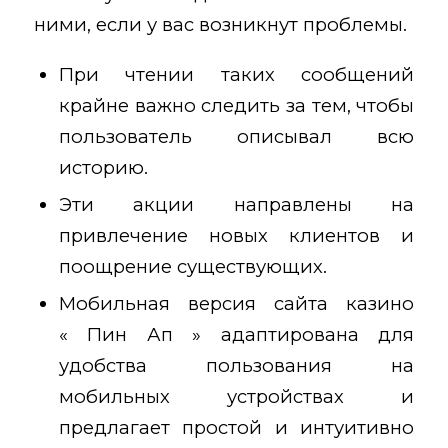
ними, если у вас возникнут проблемы.
При чтении таких сообщений
крайне важно следить за тем, чтобы
пользователь описывал всю
историю.
Эти акции направлены на
привлечение новых клиентов и
поощрение существующих.
Мобильная версия сайта казино
« Пин Ап » адаптирована для
удобства пользования на
мобильных устройствах и
предлагает простой и интуитивно