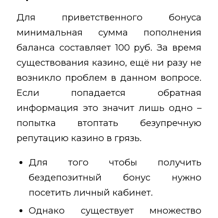
Для приветственного бонуса
минимальная сумма пополнения
баланса составляет 100 руб. За время
существования казино, ещё ни разу не
возникло проблем в данном вопросе.
Если попадается обратная
информация это значит лишь одно –
попытка втоптать безупречную
репутацию казино в грязь.
Для того чтобы получить
бездепозитный бонус нужно
посетить личный кабинет.
Однако существует множество