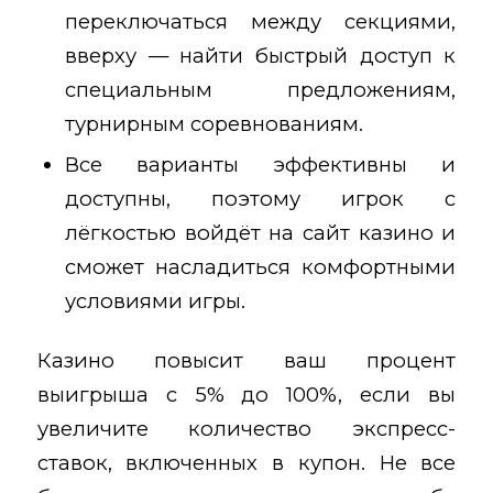
переключаться между секциями,
вверху — найти быстрый доступ к
специальным предложениям,
турнирным соревнованиям.
Все варианты эффективны и
доступны, поэтому игрок с
лёгкостью войдёт на сайт казино и
сможет насладиться комфортными
условиями игры.
Казино повысит ваш процент
выигрыша с 5% до 100%, если вы
увеличите количество экспресс-
ставок, включенных в купон. Не все