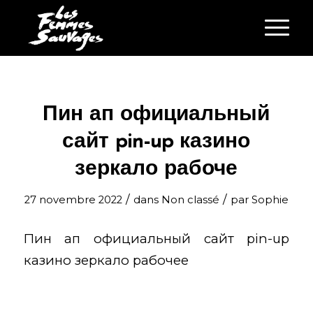
Пин ап официальный
сайт pin-up казино
зеркало рабоче
/
/
27 novembre 2022
dans
Non classé
par
Sophie
Пин ап официальный сайт pin-up
казино зеркало рабочее