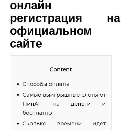
онлайн
регистрация на
официальном
сайте
Content
Способы оплаты
Самые выигрышные слоты от
ПинАп на деньги и
бесплатно
Сколько времени идет