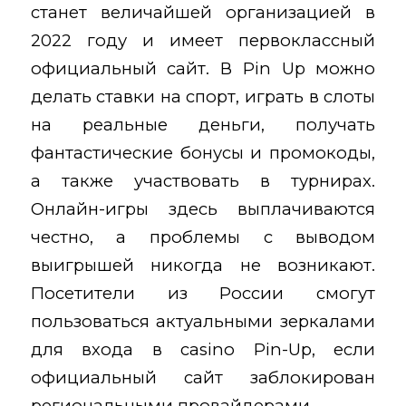
станет величайшей организацией в
2022 году и имеет первоклассный
официальный сайт. В Pin Up можно
делать ставки на спорт, играть в слоты
на реальные деньги, получать
фантастические бонусы и промокоды,
а также участвовать в турнирах.
Онлайн-игры здесь выплачиваются
честно, а проблемы с выводом
выигрышей никогда не возникают.
Посетители из России смогут
пользоваться актуальными зеркалами
для входа в casino Pin-Up, если
официальный сайт заблокирован
региональными провайдерами.