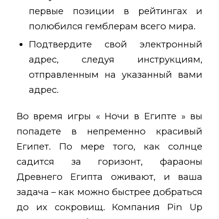
первые позиции в рейтингах и
полюбился гемблерам всего мира.
Подтвердите свой электронный
адрес, следуя инструкциям,
отправленным на указанный вами
адрес.
Во время игры « Ночи в Египте » вы
попадете в непременно красивый
Египет. По мере того, как солнце
садится за горизонт, фараоны
Древнего Египта оживают, и ваша
задача – как можно быстрее добраться
до их сокровищ. Компания Pin Up