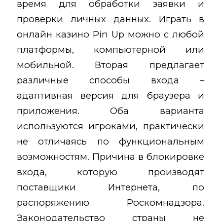
время для обработки заявки и
проверки личных данных. Играть в
онлайн казино Pin Up можно с любой
платформы, компьютерной или
мобильной. Вторая предлагает
различные способы входа –
адаптивная версия для браузера и
приложения. Оба варианта
используются игроками, практически
не отличаясь по функциональным
возможностям. Причина в блокировке
входа, которую производят
поставщики Интернета, по
распоряжению Роскомнадзора.
Законодательство страны не