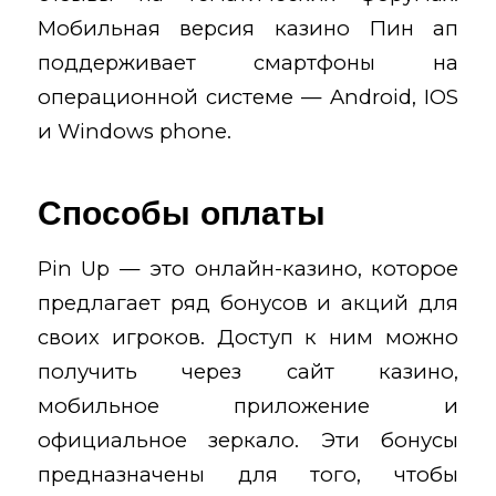
Мобильная версия казино Пин ап
поддерживает смартфоны на
операционной системе — Android, IOS
и Windows phone.
Способы оплаты
Pin Up — это онлайн-казино, которое
предлагает ряд бонусов и акций для
своих игроков. Доступ к ним можно
получить через сайт казино,
мобильное приложение и
официальное зеркало. Эти бонусы
предназначены для того, чтобы