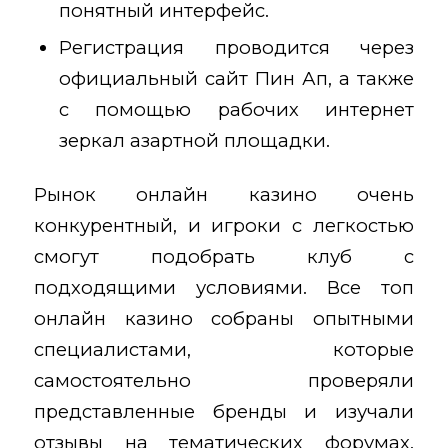
понятный интерфейс.
Регистрация проводится через
официальный сайт Пин Ап, а также
с помощью рабочих интернет
зеркал азартной площадки.
Рынок онлайн казино очень
конкурентный, и игроки с легкостью
смогут подобрать клуб с
подходящими условиями. Все топ
онлайн казино собраны опытными
специалистами, которые
самостоятельно проверяли
представленные бренды и изучали
отзывы на тематических форумах.