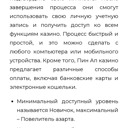
завершения процесса они смогут
использовать свою личную учетную
запись и получить доступ ко всем
функциям казино. Процесс быстрый и
простой, и это можно сделать с
любого компьютера или мобильного
устройства. Кроме того, Пин Ап казино
предлагает различные способы
оплаты, включая банковские карты и
электронные кошельки.
Минимальный доступный уровень
называется Новичок, максимальный
– Повелитель азарта.