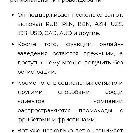
Он поддерживает несколько валют,
включая RUB, PLN, BGN, AZN, UZS,
IDR, USD, CAD, AUD и другие.
Кроме того, функции онлайн-
заведения остаются прежними, а
доступ к нему можно получить без
регистрации.
Кроме того, в социальных сетях или
другими способами среди
клиентов компании
распространяются промокоды с
фрибетами и фриспинами.
Вот уже несколько лет он занимает