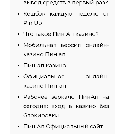
вывод средств в первый раз?
Кешбэк каждую неделю от
Pin Up
Что такое Пин Ап казино?
Мобильная версия онлайн-
казино Пин ап
Пин-ап казино
Официальное онлайн-
казино Пин-ап
Рабочее зеркало ПинАп на
сегодня: вход в казино без
блокировки
Пин Ап Официальный сайт