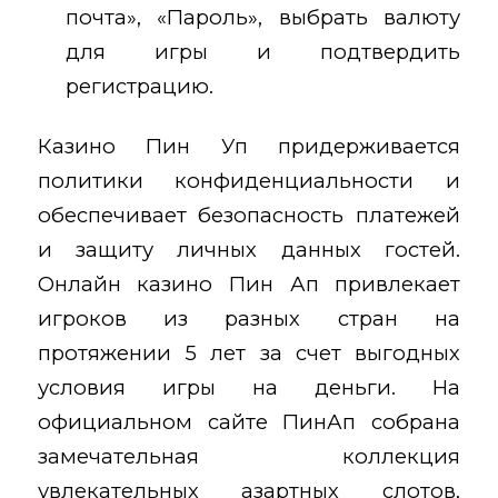
почта», «Пароль», выбрать валюту
для игры и подтвердить
регистрацию.
Казино Пин Уп придерживается
политики конфиденциальности и
обеспечивает безопасность платежей
и защиту личных данных гостей.
Онлайн казино Пин Ап привлекает
игроков из разных стран на
протяжении 5 лет за счет выгодных
условия игры на деньги. На
официальном сайте ПинАп собрана
замечательная коллекция
увлекательных азартных слотов,