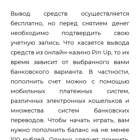
Вывод средств осуществляется
бесплатно, но перед снятием денег
необходимо подтвердить свою
учетную запись. Что касается вывода
средств из онлайн-казино Pin Up, то их
время зависит от выбранного вами
банковского варианта. В частности,
пополнить счет можно с помощью
мобильных платежных систем,
различных электронных кошельков и
множества систем банковских
переводов. Чтобы начать играть, вам
нужно пополнить баланс на не менее
100 рублей. Однако следует помнить,