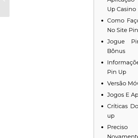
202
Up Casino 
Como Faço
No Site Pi
Jogue P
Bônus
Informaçõ
Pin Up
Versão Móv
Jogos E Ap
Críticas D
up
Precis
Novamente