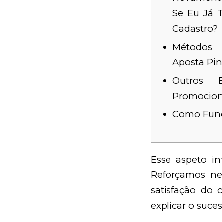
Se Eu Já 
Cadastro?
Métodos
Aposta Pi
Outros 
Promocion
Como Func
Esse aspeto in
Reforçamos ne
satisfação do 
explicar o suce