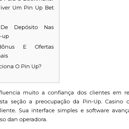
Tiver Um Pin Up Bet
 De Depósito Nas
n-up
Bônus E Ofertas
ais
iona O Pin Up?
fluencia muito a confiança dos clientes em r
sta seção a preocupação da Pin-Up. Casino o
cliente. Sua interface simples e software ava
sso dan operadora.