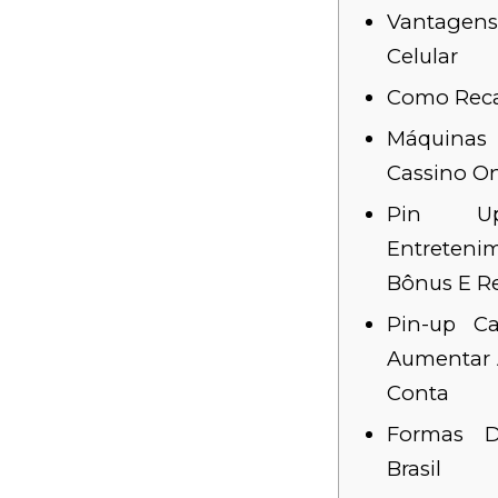
Vantagen
Celular
Como Reca
Máquinas
Cassino On
Pin U
Entreteni
Bônus E Re
Pin-up Ca
Aumentar 
Conta
Formas 
Brasil