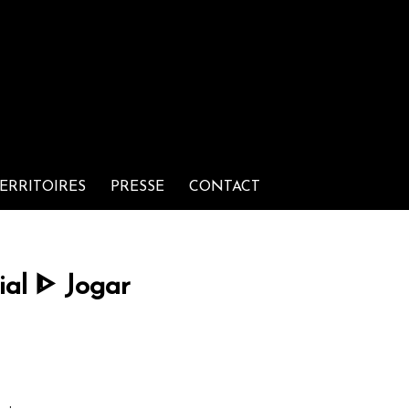
ERRITOIRES
PRESSE
CONTACT
ial ᐈ Jogar