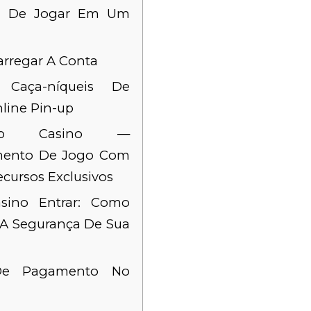
s De Jogar Em Um
rregar A Conta
 Caça-níqueis De
line Pin-up
p Casino —
mento De Jogo Com
cursos Exclusivos
sino Entrar: Como
A Segurança De Sua
De Pagamento No