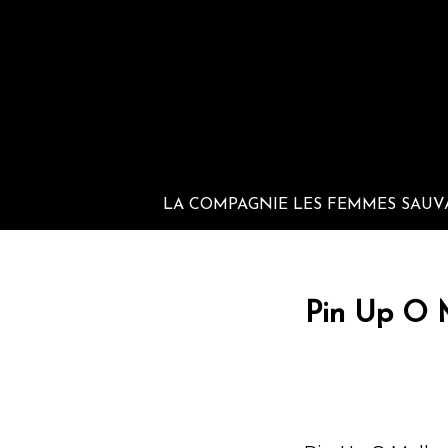
LA COMPAGNIE LES FEMMES SAUV
Pin Up O M