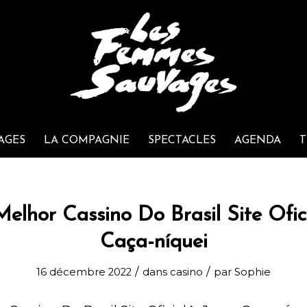
AGES
LA COMPAGNIE
SPECTACLES
AGENDA
T
elhor Cassino Do Brasil Site Ofic
Caça-níquei
/
/
16 décembre 2022
dans
casino
par
Sophie