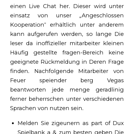
einen Live Chat her. Dieser wird unter
einsatz von unser „Angeschlossen
Kooperation“ erhältlich unter anderem
kann aufgerufen werden, so lange Die
leser da inoffizieller mitarbeiter kleinen
Häufig gestellte fragen-Bereich keine
geeignete Rückmeldung in Deren Frage
finden. Nachfolgende Mitarbeiter von
Feuer speiender berg Vegas
beantworten jede menge geradlinig
ferner beherrschen unter verschiedenen
Sprachen von nutzen sein.
Melden Sie zigeunern as part of Dux
Spielbank a & zum besten geben Die