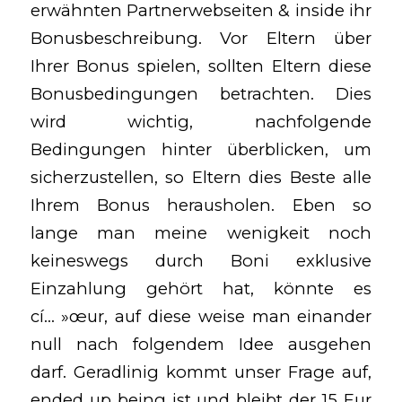
erwähnten Partnerwebseiten & inside ihr
Bonusbeschreibung. Vor Eltern über
Ihrer Bonus spielen, sollten Eltern diese
Bonusbedingungen betrachten. Dies
wird wichtig, nachfolgende
Bedingungen hinter überblicken, um
sicherzustellen, so Eltern dies Beste alle
Ihrem Bonus herausholen. Eben so
lange man meine wenigkeit noch
keineswegs durch Boni exklusive
Einzahlung gehört hat, könnte es
cí… »œur, auf diese weise man einander
null nach folgendem Idee ausgehen
darf. Geradlinig kommt unser Frage auf,
ended up being ist und bleibt der 15 Eur