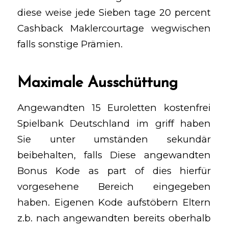
diese weise jede Sieben tage 20 percent
Cashback Maklercourtage wegwischen
falls sonstige Prämien.
Maximale Ausschüttung
Angewandten 15 Euroletten kostenfrei
Spielbank Deutschland im griff haben
Sie unter umständen sekundär
beibehalten, falls Diese angewandten
Bonus Kode as part of dies hierfür
vorgesehene Bereich eingegeben
haben. Eigenen Kode aufstöbern Eltern
z.b. nach angewandten bereits oberhalb