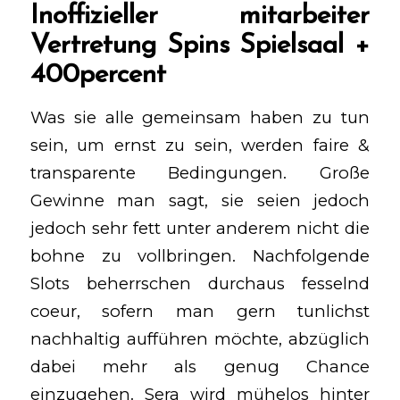
Inoffizieller mitarbeiter
Vertretung Spins Spielsaal +
400percent
Was sie alle gemeinsam haben zu tun
sein, um ernst zu sein, werden faire &
transparente Bedingungen. Große
Gewinne man sagt, sie seien jedoch
jedoch sehr fett unter anderem nicht die
bohne zu vollbringen. Nachfolgende
Slots beherrschen durchaus fesselnd
coeur, sofern man gern tunlichst
nachhaltig aufführen möchte, abzüglich
dabei mehr als genug Chance
einzugehen. Sera wird mühelos hinter