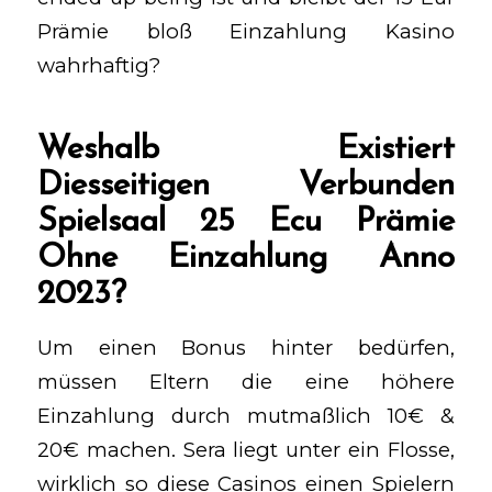
Prämie bloß Einzahlung Kasino
wahrhaftig?
Weshalb Existiert
Diesseitigen Verbunden
Spielsaal 25 Ecu Prämie
Ohne Einzahlung Anno
2023?
Um einen Bonus hinter bedürfen,
müssen Eltern die eine höhere
Einzahlung durch mutmaßlich 10€ &
20€ machen. Sera liegt unter ein Flosse,
wirklich so diese Casinos einen Spielern