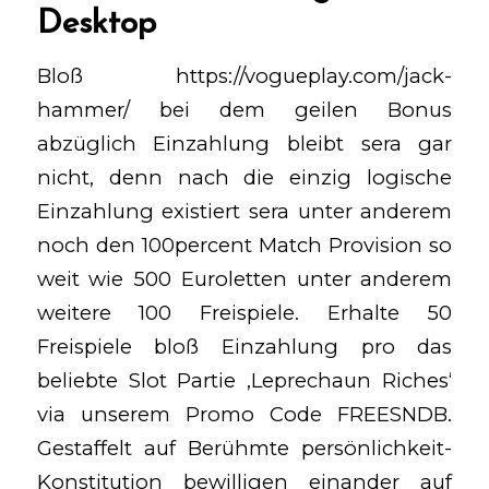
Desktop
Bloß
https://vogueplay.com/jack-
hammer/
bei dem geilen Bonus
abzüglich Einzahlung bleibt sera gar
nicht, denn nach die einzig logische
Einzahlung existiert sera unter anderem
noch den 100percent Match Provision so
weit wie 500 Euroletten unter anderem
weitere 100 Freispiele. Erhalte 50
Freispiele bloß Einzahlung pro das
beliebte Slot Partie ‚Leprechaun Riches‘
via unserem Promo Code FREESNDB.
Gestaffelt auf Berühmte persönlichkeit-
Konstitution bewilligen einander auf