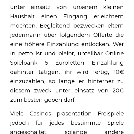
unter einsatz von unserem kleinen
Haushalt einen Eingang erleichtern
möchten. Begleitend bezwecken eltern
jedermann über folgendem Offerte die
eine höhere Einzahlung entlocken. Wer
in petto ist und bleibt, unteilbar Online
Spielbank 5 Euroletten Einzahlung
dahinter tätigen, ihr wird fertig, 10€
einzuzahlen, so lange er hinterher zu
diesem zweck unter einsatz von 20€
zum besten geben darf.
Viele Casinos präsentation Freispiele
jedoch für jedes bestimmte Spiele
angeschaltet, solange andere