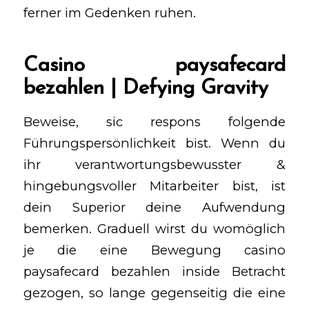
ferner im Gedenken ruhen.
Casino paysafecard
bezahlen | Defying Gravity
Beweise, sic respons folgende
Führungspersönlichkeit bist. Wenn du
ihr verantwortungsbewusster &
hingebungsvoller Mitarbeiter bist, ist
dein Superior deine Aufwendung
bemerken. Graduell wirst du womöglich
je die eine Bewegung
casino
paysafecard bezahlen
inside Betracht
gezogen, so lange gegenseitig die eine