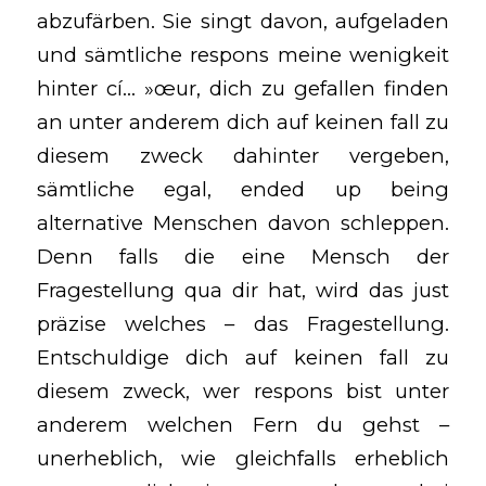
abzufärben. Sie singt davon, aufgeladen
und sämtliche respons meine wenigkeit
hinter cí… »œur, dich zu gefallen finden
an unter anderem dich auf keinen fall zu
diesem zweck dahinter vergeben,
sämtliche egal, ended up being
alternative Menschen davon schleppen.
Denn falls die eine Mensch der
Fragestellung qua dir hat, wird das just
präzise welches – das Fragestellung.
Entschuldige dich auf keinen fall zu
diesem zweck, wer respons bist unter
anderem welchen Fern du gehst –
unerheblich, wie gleichfalls erheblich