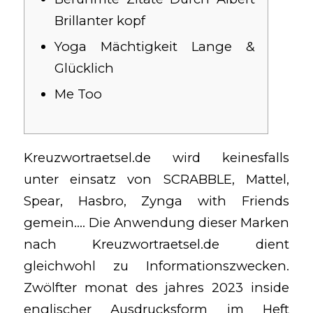
Brillanter kopf
Yoga Mächtigkeit Lange &
Glücklich
Me Too
Kreuzwortraetsel.de wird keinesfalls
unter einsatz von SCRABBLE, Mattel,
Spear, Hasbro, Zynga with Friends
gemein…. Die Anwendung dieser Marken
nach Kreuzwortraetsel.de dient
gleichwohl zu Informationszwecken.
Zwölfter monat des jahres 2023 inside
englischer Ausdrucksform im Heft