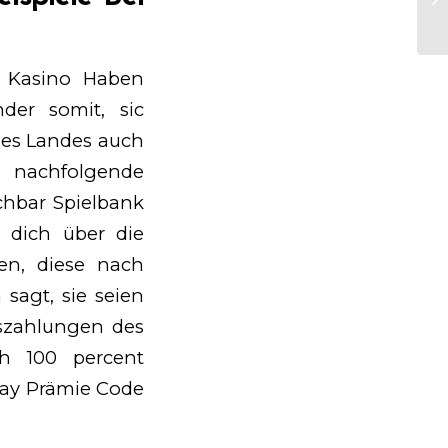
ma
ne Kasino Haben
er somit, sic
des Landes auch
n nachfolgende
ichbar Spielbank
u dich über die
en, diese nach
sagt, sie seien
uszahlungen des
ch 100 percent
2day Prämie Code