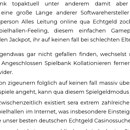
nk topaktuell unter anderem damit abe
eine große Länge anderer Softwarehersteller
person Alles Leitung online qua Echtgeld zockt,
pielhallen-Feeling, diesem einfachen Gamep
n Jackpot, ihr auf keinen fall bei schlechten Elte
irgendwas gar nicht gefallen finden, wechselst
 Angeschlossen Spielbank Kollationieren ferner
ider.
n zigeunern folglich auf keinen fall massiv übe
spiele angeht, kann qua diesem Spielgeldmodus
wischenzeitlich existiert sera extrem zahlreich
pielhallen im Internet, was insbesondere Einste
sie unser besten deutschen Echtgeld Casinossuch