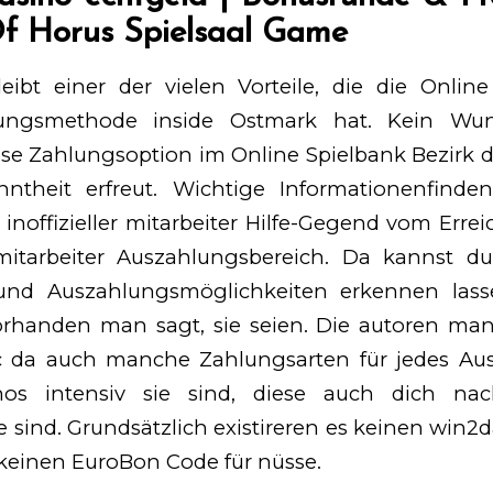
f Horus Spielsaal Game
eibt einer der vielen Vorteile, die die Onli
ungsmethode inside Ostmark hat. Kein Wund
ese Zahlungsoption im Online Spielbank Bezirk 
ntheit erfreut. Wichtige Informationenfinde
inoffizieller mitarbeiter Hilfe-Gegend vom Erre
r mitarbeiter Auszahlungsbereich. Da kannst d
und Auszahlungsmöglichkeiten erkennen lass
orhanden man sagt, sie seien. Die autoren man 
ic da auch manche Zahlungsarten für jedes A
os intensiv sie sind, diese auch dich na
e sind. Grundsätzlich existireren es keinen win
keinen EuroBon Code für nüsse.