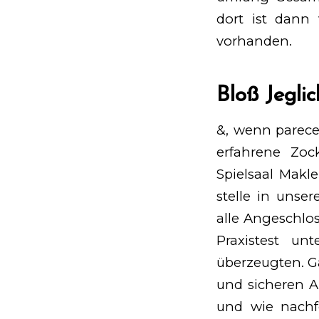
dort ist dann
vorhanden.
Bloß Jegli
&, wenn parec
erfahrene Zoc
Spielsaal Makl
stelle in unser
alle Angeschlo
Praxistest un
überzeugten. Ga
und sicheren A
und wie nachfo