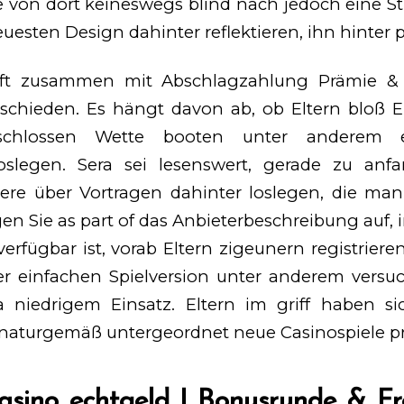
e von dort keineswegs blind nach jedoch eine Str
uesten Design dahinter reflektieren, ihn hinter p
nft zusammen mit Abschlagzahlung Prämie 
rschieden. Es hängt davon ab, ob Eltern bloß 
schlossen Wette booten unter anderem e
oslegen. Sera sei lesenswert, gerade zu anf
iere über Vortragen dahinter loslegen, die man
n Sie as part of das Anbieterbeschreibung auf, 
. verfügbar ist, vorab Eltern zigeunern registrier
ser einfachen Spielversion unter anderem versuc
ua niedrigem Einsatz. Eltern im griff haben si
r naturgemäß untergeordnet neue Casinospiele p
asino echtgeld | Bonusrunde & Fre