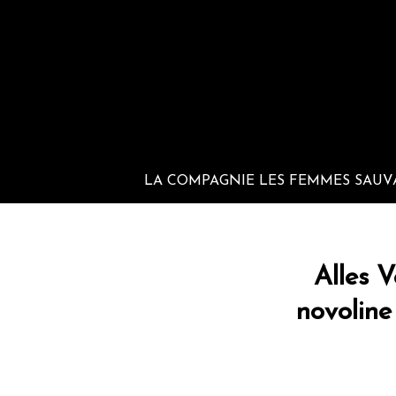
LA COMPAGNIE LES FEMMES SAUV
Alles 
novoline