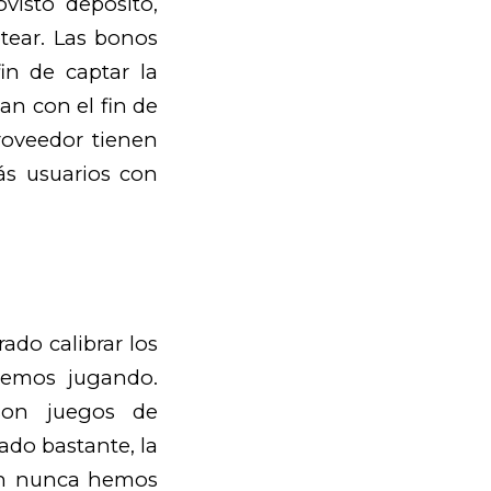
visto depósito,
tear. Las bonos
in de captar la
zan con el fin de
roveedor tienen
ás usuarios con
rado calibrar los
temos jugando.
son juegos de
ado bastante, la
aún nunca hemos