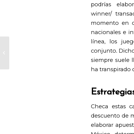
podrías elabo
winner/
transac
momento en qu
nacionales e i
línea, los ju
Ideal Information Regarding
conjunto. Dicho 
French Mail-order Bride to be
siempre suele l
ha transpirado 
Estrategia
Checa estas ca
descuento de ma
elaborar apuest