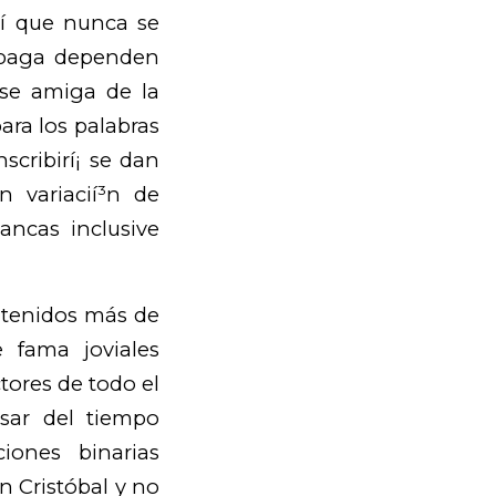
sí que nunca se
e paga dependen
rse amiga de la
para los palabras
scribirí¡ se dan
 variacií³n de
ncas inclusive
ontenidos más de
 fama joviales
tores de todo el
sar del tiempo
iones binarias
 Cristóbal y no