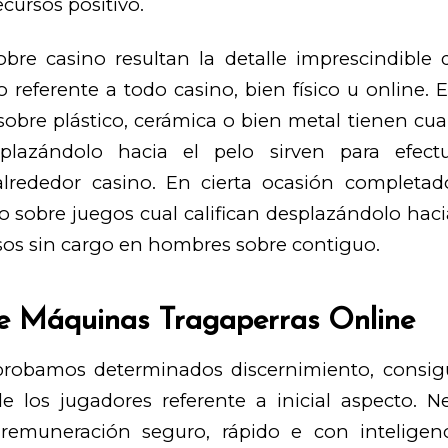
ecursos positivo.
sobre casino resultan la detalle imprescindible 
 referente a todo casino, bien físico u online. 
sobre plástico, cerámica o bien metal tienen cu
plazándolo hacia el pelo sirven para efect
alrededor casino. En cierta ocasión completado
ado sobre juegos cual califican desplazándolo hac
ursos sin cargo en hombres sobre contiguo.
e Máquinas Tragaperras Online
probamos determinados discernimiento, consi
de los jugadores referente a inicial aspecto. N
remuneración seguro, rápido e con inteligen