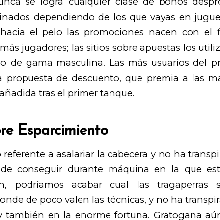
nca se logra cualquier clase de bonos despro
inados dependiendo de los que vayas en jugue
hacia el pelo las promociones nacen con el f
ás jugadores; las sitios sobre apuestas los utili
tro de gama masculina. Las más usuarios del p
a propuesta de descuento, que premia a las m
ñadida tras el primer tanque.
re Esparcimiento
 referente a asalariar la cabecera y no ha transpi
 de conseguir durante máquina en la que es
, podrí­amos acabar cual las tragaperras 
onde de poco valen las técnicas, y no ha transpir
 y también en la enorme fortuna. Gratogana 