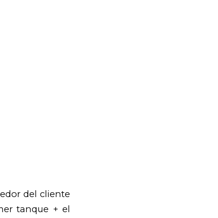
edor del cliente
mer tanque + el