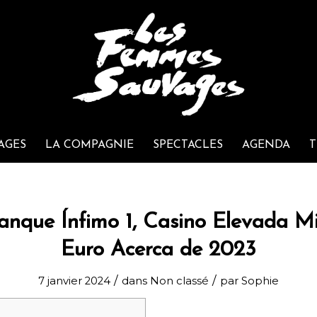
AGES
LA COMPAGNIE
SPECTACLES
AGENDA
T
anque Ínfimo 1, Casino Elevada Mi
Euro Acerca de 2023
/
/
7 janvier 2024
dans
Non classé
par
Sophie