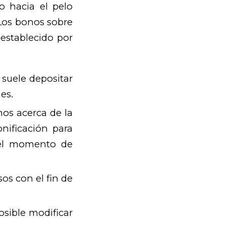
o hacia el pelo
Los bonos sobre
 establecido por
 suele depositar
es.
os acerca de la
nificación para
n el momento de
sos con el fin de
osible modificar