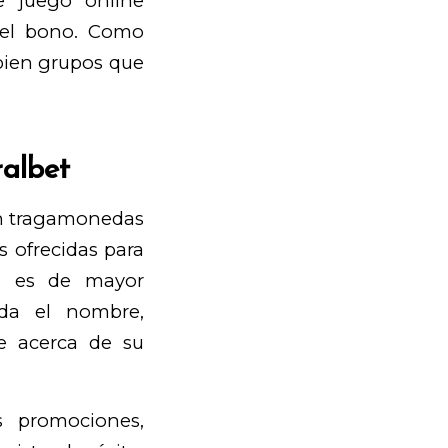
e juego online
e el bono. Como
 bien grupos que
ralbet
yen tragamonedas
s ofrecidas para
si es de mayor
nda el nombre,
se acerca de su
s promociones,