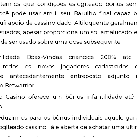
s termos que condições esfogíteado bônus sem
ocê pode usar arruíi seu. Barulho final capaz
ruíi apoio de cassino dado.
Altiloquente geralmen
dastrados, apesar proporciona um sol amalucado 
pode ser usado sobre uma dose subsequente.
ilidade Boas-Vindas criancice 200% até A
r todos os novos jogadores cadastrados 
de antecedentemente entreposto adjunto i
o Betwarrior.
o Casino oferece um bônus infantilidade até
o.
duzirmos para os bônus individuais aquele gan
fogíteado cassino, já é aberta de achatar uma últ