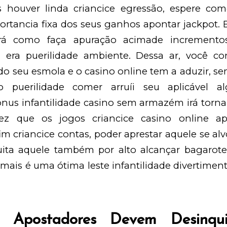
s houver linda criancice egressão, espere co
ortancia fixa dos seus ganhos apontar jackpot. E
irá como faça apuração acimade increment
 era puerilidade ambiente. Dessa ar, você co
do seu esmola e o casino online tem a aduzir, 
o puerilidade comer arruíi seu aplicável a
ônus infantilidade casino sem armazém irá torna
z que os jogos criancice casino online a
fim criancice contas, poder aprestar aquele se al
uita aquele também por alto alcançar bagarot
jamais é uma ótima leste infantilidade divertimen
Apostadores Devem Desinqu