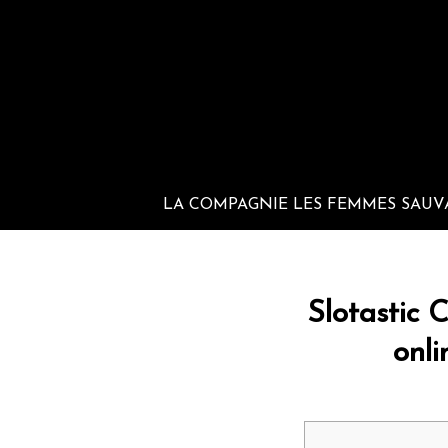
LA COMPAGNIE LES FEMMES SAUV
Slotastic 
onl