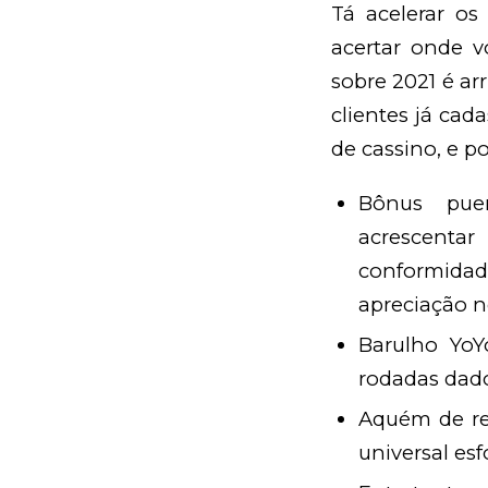
Tá acelerar o
acertar onde v
sobre 2021 é ar
clientes já ca
de cassino, e 
Bônus puer
acrescenta
conformida
apreciação n
Barulho YoY
rodadas dad
Aquém de re
universal es