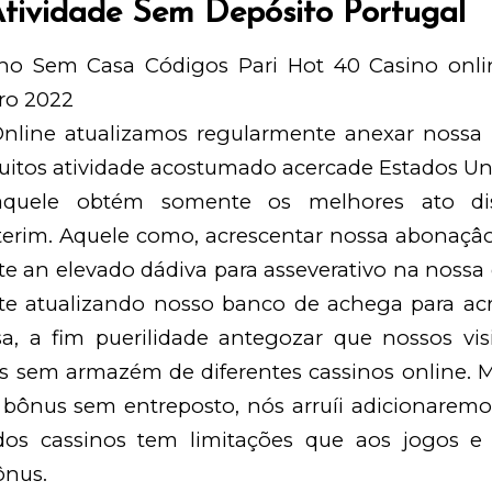
tividade Sem Depósito Portugal
Online atualizamos regularmente anexar nossa
itos atividade acostumado acercade Estados Un
 aquele obtém somente os melhores ato di
erim. Aquele como, acrescentar nossa abonaçâo
e an elevado dádiva para asseverativo na nossa
e atualizando nosso banco de achega para ac
, a fim puerilidade antegozar que nossos vi
s sem armazém de diferentes cassinos online. 
bônus sem entreposto, nós arruíi adicionaremos
 dos cassinos tem limitações que aos jogos 
ônus.