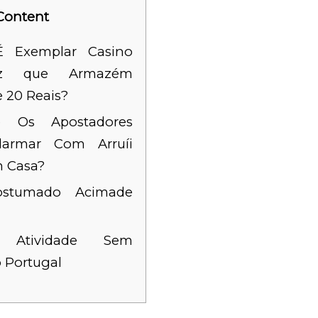
Content
É Exemplar Casino
z que Armazém
e 20 Reais?
e Os Apostadores
armar Com Arruíi
 Casa?
ostumado Acimade
s Atividade Sem
 Portugal