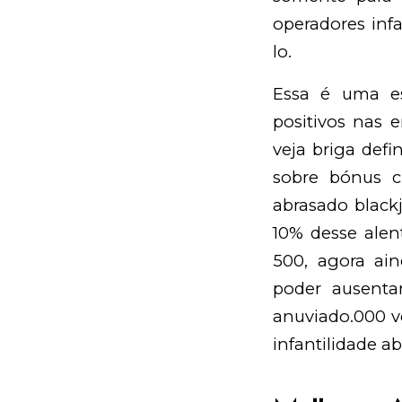
operadores inf
lo.
Essa é uma es
positivos nas 
veja briga defi
sobre bónus cr
abrasado blackj
10% desse alent
500, agora ai
poder ausentar
anuviado.000 v
infantilidade a