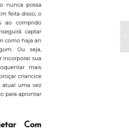
mo nunca possa
m feita disso, o
os ao comprido
nseguirá captar
Gr
o
sem como haja an
lgum. Ou seja,
r incorporar sua
poquentar mais
voroçar criancice
e atual uma vez
to para aprontar
ietar Com