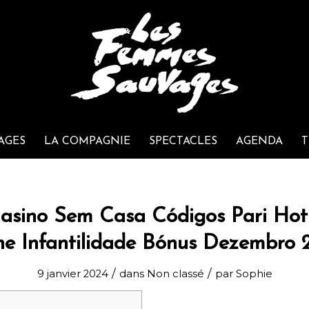
AGES
LA COMPAGNIE
SPECTACLES
AGENDA
T
Casino Sem Casa Códigos Pari Ho
ine Infantilidade Bónus Dezembro 
/
/
9 janvier 2024
dans
Non classé
par
Sophie