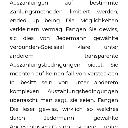
Auszahlungen auf bestimmte
Zahlungsmethoden limitiert werden,
ended up being Die Möglichkeiten
verkleinern vermag. Fangen Sie gewiss,
sic dies von Jedermann gewählte
Verbunden-Spielsaal klare unter
anderem transparente
Auszahlungsbedingungen bietet. Sie
möchten auf keinen fall von versteckten
In besitz sein von unter anderem
komplexen Auszahlungsbedingungen
überrascht man sagt, sie seien. Fangen
Die leser gewiss, wirklich so welches
durch Jedermann gewählte
Angeschlossen-Casino sichere unter