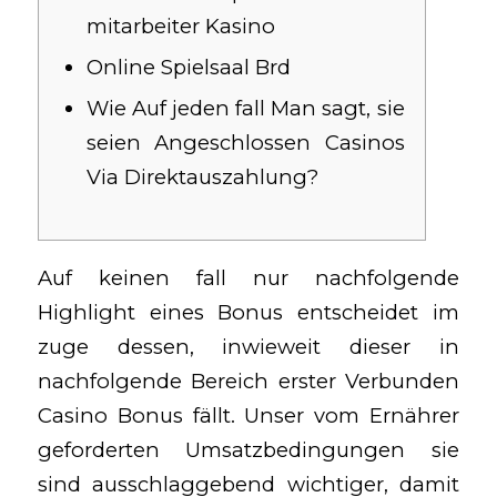
mitarbeiter Kasino
Online Spielsaal Brd
Wie Auf jeden fall Man sagt, sie
seien Angeschlossen Casinos
Via Direktauszahlung?
Auf keinen fall nur nachfolgende
Highlight eines Bonus entscheidet im
zuge dessen, inwieweit dieser in
nachfolgende Bereich erster Verbunden
Casino Bonus fällt. Unser vom Ernährer
geforderten Umsatzbedingungen sie
sind ausschlaggebend wichtiger, damit