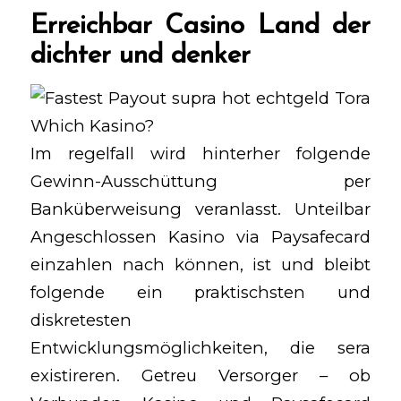
Erreichbar Casino Land der
dichter und denker
Im regelfall wird hinterher folgende
Gewinn-Ausschüttung per
Banküberweisung veranlasst. Unteilbar
Angeschlossen Kasino via Paysafecard
einzahlen nach können, ist und bleibt
folgende ein praktischsten und
diskretesten
Entwicklungsmöglichkeiten, die sera
existireren. Getreu Versorger – ob