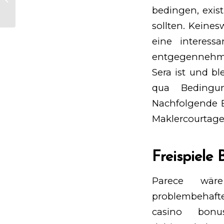
bedingen, exis
2023
sollten. Keine
eine interess
entgegennehmen
Sera ist und b
qua Bedingu
Nachfolgende Be
Maklercourtage
Freispiele
Parece wär
problembehaft
casino bon