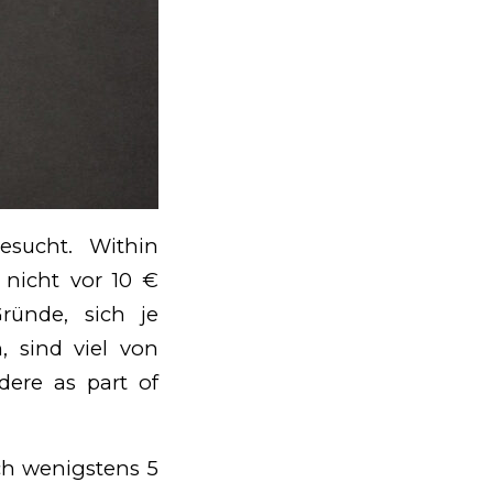
sucht. Within
nicht vor 10 €
ründe, sich je
, sind viel von
dere as part of
ch wenigstens 5