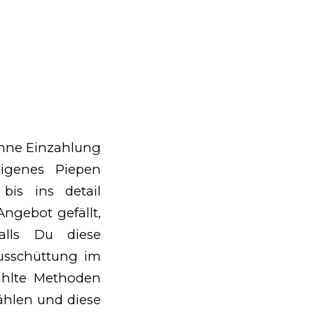
 ohne Einzahlung
igenes Piepen
bis ins detail
Angebot gefällt,
falls Du diese
usschüttung im
wählte Methoden
ählen und diese