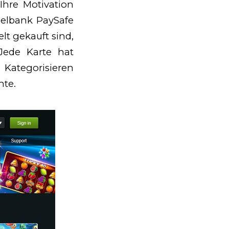
hre Motivation
ielbank PaySafe
lt gekauft sind,
Jede Karte hat
Kategorisieren
nte.