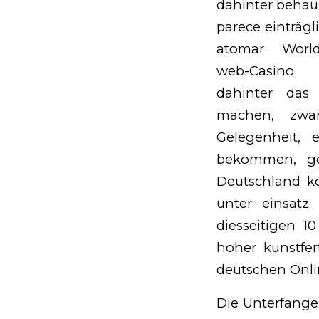
dahinter behau
parece einträgli
atomar Worl
web-Casino
dahinter das
machen, zwar
Gelegenheit, 
bekommen, ge
Deutschland k
unter einsatz
diesseitigen 1
hoher kunstfer
deutschen Onli
Die Unterfange