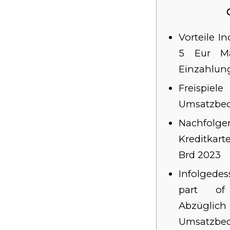
Vorteile In
5 Eur Ma
Einzahlung
Freis
Umsatzbe
Nachfo
Kreditkart
Brd 2023
Infolgede
part of
Abzüglich
Umsatzbe