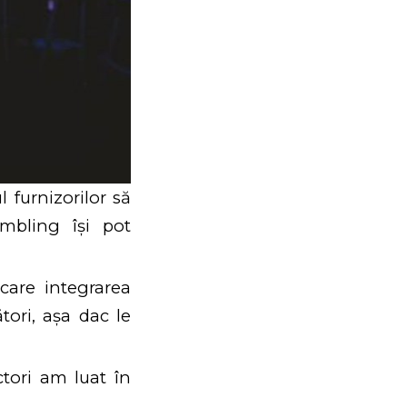
l furnizorilor să
mbling își pot
care integrarea
ători, așa dac le
ctori am luat în