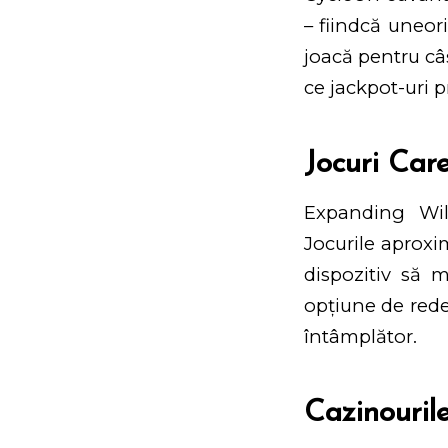
– fiindcă uneori
joacă pentru câş
ce jackpot-uri p
Jocuri Car
Expanding Wil
Jocurile aproxi
dispozitiv să m
opțiune de rede
întâmplător.
Cazinouril