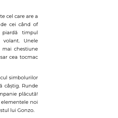
e cel care are a
 de cei când of
piardă timpul
l volant. Unele
 mai chestiune
cesar cea tocmac
cul simbolurilor
să câștig. Runde
ompanie plăcută!
e elementele noi
stul lui Gonzo.