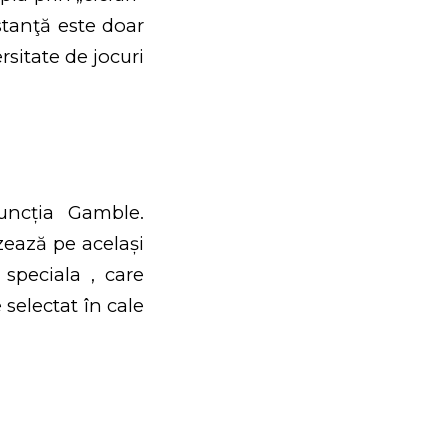
estanţă este doar
rsitate de jocuri
uncția Gamble.
zează pe același
 speciala , care
selectat în cale