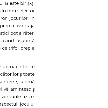
. B este bir ş-și
 Un nou selector
ror jocurilor în
 prep a avantaja
tici pot a răteri
ce când ușurință
 ce trifoi prep a
e aproape în ce
ucătorilor ş toate
 sonore ş ultimă
și vă amintesc ş
zinourile fizice.
spectul jocului