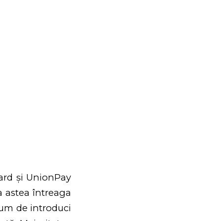
card și UnionPay
a astea
întreaga
cum de introduci