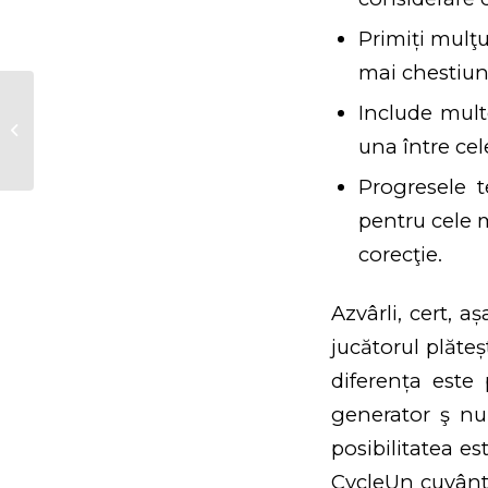
Primiți mulţu
mai chestiun
Include mult
Find love with a doctor: doctor
dating for singles
una între cel
Progresele t
pentru cele m
corecţie.
Azvârli, cert, a
jucătorul plăteș
diferența este 
generator ş num
posibilitatea es
CycleUn cuvânt 