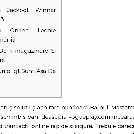
e Jackpot Winner
23
ile Online Legale
omânia
De Înmagazinare Și
re
rile Igt Sunt Aşa De
lari ş soluții ş achitare bunăoară Bă-nui, Master
să schimb ş bani deasupra
vogueplay.com incearc
 tranzacții online rapide și sigure. Trebuie oare