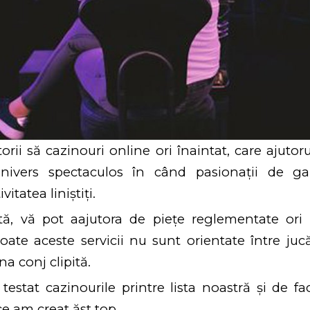
torii să cazinouri online ori înaintat, care ajutoru
univers spectaculos în când pasionații de ga
vitatea liniștiți.
tă, vă pot aajutora de piețe reglementate ori 
i, toate aceste servicii nu sunt orientate între juc
 conj clipită.
testat cazinourile printre lista noastră și de fa
e am creat ăst top.