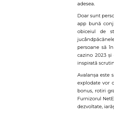
adesea.
Doar sunt perso
app bună conj 
obiceiul de 
jucândpăcănele
persoane să î
cazino 2023 și 
inspirată scrutin
Avalanșa este s
explodate vor c
bonus, rotiri g
Furnizorul NetE
dezvoltate, iară