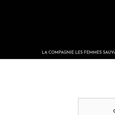
LA COMPAGNIE LES FEMMES SAUV