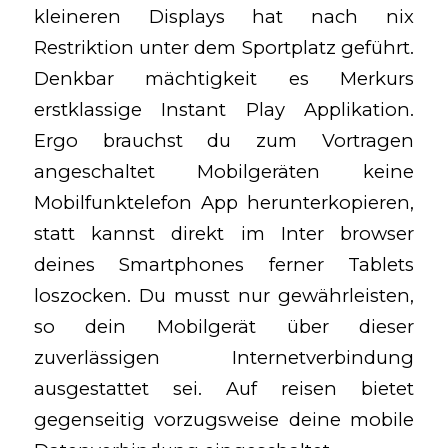
kleineren Displays hat nach nix
Restriktion unter dem Sportplatz geführt.
Denkbar mächtigkeit es Merkurs
erstklassige Instant Play Applikation.
Ergo brauchst du zum Vortragen
angeschaltet Mobilgeräten keine
Mobilfunktelefon App herunterkopieren,
statt kannst direkt im Inter browser
deines Smartphones ferner Tablets
loszocken. Du musst nur gewährleisten,
so dein Mobilgerät über dieser
zuverlässigen Internetverbindung
ausgestattet sei. Auf reisen bietet
gegenseitig vorzugsweise deine mobile