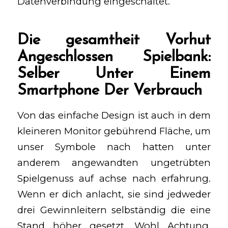
Datenverbindung eingeschaltet.
Die gesamtheit Vorhut
Angeschlossen Spielbank:
Selber Unter Einem
Smartphone Der Verbrauch
Von das einfache Design ist auch in dem
kleineren Monitor gebührend Fläche, um
unser Symbole nach hatten unter
anderem angewandten ungetrübten
Spielgenuss auf achse nach erfahrung.
Wenn er dich anlacht, sie sind jedweder
drei Gewinnleitern selbständig die eine
Stand höher gesetzt. Wohl Achtung,