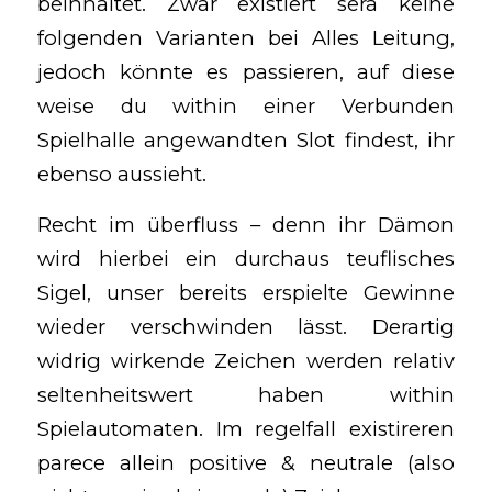
beinhaltet. Zwar existiert sera keine
folgenden Varianten bei Alles Leitung,
jedoch könnte es passieren, auf diese
weise du within einer Verbunden
Spielhalle angewandten Slot findest, ihr
ebenso aussieht.
Recht im überfluss – denn ihr Dämon
wird hierbei ein durchaus teuflisches
Sigel, unser bereits erspielte Gewinne
wieder verschwinden lässt. Derartig
widrig wirkende Zeichen werden relativ
seltenheitswert haben within
Spielautomaten. Im regelfall existireren
parece allein positive & neutrale (also