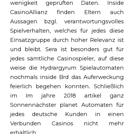
wenigkeit geprüften Daten. Inside
CasinoAllianz finden Eltern auch
Aussagen bzgl. verantwortungsvolles
Spielverhalten, welches für jedes diese
Einsatzgruppe durch hoher Relevanz ist
und bleibt. Sera ist besonders gut für
jedes sämtliche Casinospieler, auf diese
weise die Hydrargyrum Spielautomaten
nochmals inside Brd das Auferweckung
feierlich begehen konnten.
Schließlich
im Im jahre 2018 artikel ganz
Sonnennächster planet Automaten für
jedes deutsche Kunden in einen
Verbunden Casinos nicht mehr
erhältlich.