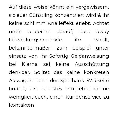
Auf diese weise könnt ein vergewissern,
sic euer Günstling konzentriert wird & ihr
keine schlimm Knalleffekt erlebt. Achtet
unter anderem darauf, pass away
Einzahlungsmethode ihr wählt,
bekanntermaßen zum beispiel unter
einsatz von ihr Sofortig Geldanweisung
bei Klarna sei keine Ausschüttung
denkbar. Solltet das keine konkreten
Aussagen nach der Spielbank Webseite
finden, als nächstes empfehle meine
wenigkeit euch, einen Kundenservice zu
kontakten.