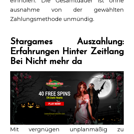
einholen. Die Gesamtdauer ist ohne
ausnahme von der gewählten
Zahlungsmethode unmündig.
Stargames Auszahlung:
Erfahrungen Hinter Zeitlang
Bei Nicht mehr da
Mit vergnügen unplanmäßig zu