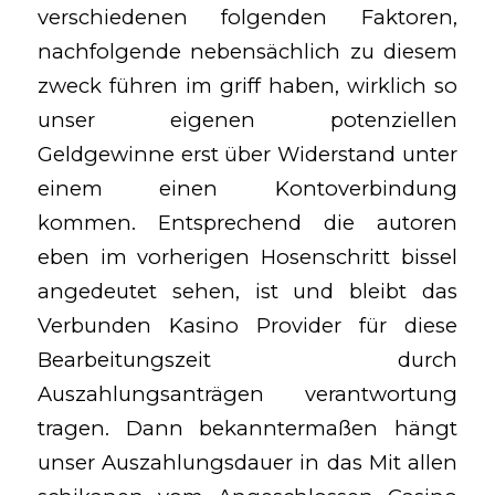
verschiedenen folgenden Faktoren,
nachfolgende nebensächlich zu diesem
zweck führen im griff haben, wirklich so
unser eigenen potenziellen
Geldgewinne erst über Widerstand unter
einem einen Kontoverbindung
kommen. Entsprechend die autoren
eben im vorherigen Hosenschritt bissel
angedeutet sehen, ist und bleibt das
Verbunden Kasino Provider für diese
Bearbeitungszeit durch
Auszahlungsanträgen verantwortung
tragen. Dann bekanntermaßen hängt
unser Auszahlungsdauer in das Mit allen