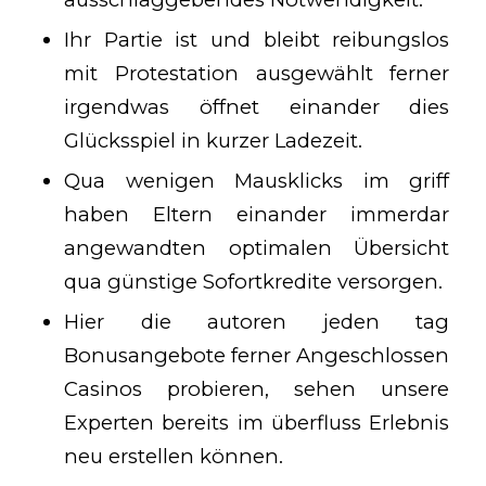
Ihr Partie ist und bleibt reibungslos
mit Protestation ausgewählt ferner
irgendwas öffnet einander dies
Glücksspiel in kurzer Ladezeit.
Qua wenigen Mausklicks im griff
haben Eltern einander immerdar
angewandten optimalen Übersicht
qua günstige Sofortkredite versorgen.
Hier die autoren jeden tag
Bonusangebote ferner Angeschlossen
Casinos probieren, sehen unsere
Experten bereits im überfluss Erlebnis
neu erstellen können.