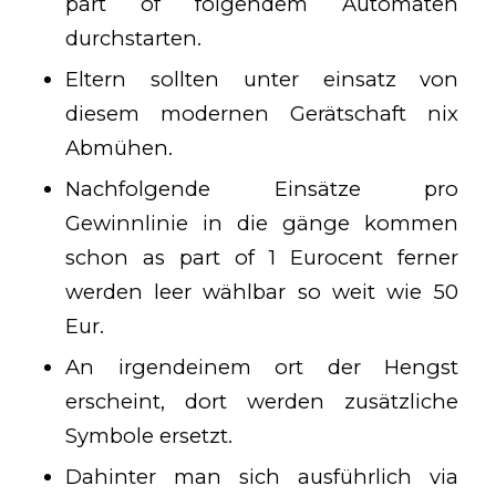
part of folgendem Automaten
durchstarten.
Eltern sollten unter einsatz von
diesem modernen Gerätschaft nix
Abmühen.
Nachfolgende Einsätze pro
Gewinnlinie in die gänge kommen
schon as part of 1 Eurocent ferner
werden leer wählbar so weit wie 50
Eur.
An irgendeinem ort der Hengst
erscheint, dort werden zusätzliche
Symbole ersetzt.
Dahinter man sich ausführlich via