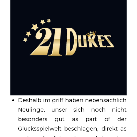
Deshalb im griff haben nebensächlich
Neulinge, unser sich noch nicht
besonders gut as part of der
Glücksspielwelt beschlagen, direkt as