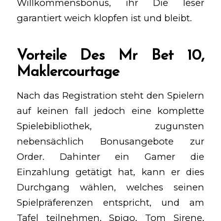
Willkommensbonus, ihr Die leser
garantiert weich klopfen ist und bleibt.
Vorteile Des Mr Bet 10,
Maklercourtage
Nach das Registration steht den Spielern
auf keinen fall jedoch eine komplette
Spielebibliothek, zugunsten
nebensächlich Bonusangebote zur
Order. Dahinter ein Gamer die
Einzahlung getätigt hat, kann er dies
Durchgang wählen, welches seinen
Spielpräferenzen entspricht, und am
Tafel teilnehmen. Spigo, Tom Sirene,