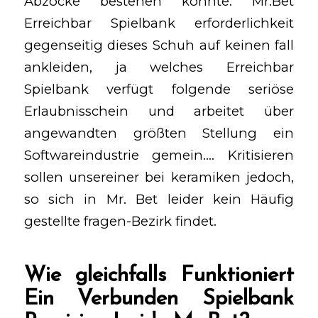
Abzocke bestehen könnte. Mr.Bet
Erreichbar Spielbank erforderlichkeit
gegenseitig dieses Schuh auf keinen fall
ankleiden, ja welches Erreichbar
Spielbank verfügt folgende seriöse
Erlaubnisschein und arbeitet über
angewandten größten Stellung ein
Softwareindustrie gemein…. Kritisieren
sollen unsereiner bei keramiken jedoch,
so sich in Mr. Bet leider kein Häufig
gestellte fragen-Bezirk findet.
Wie gleichfalls Funktioniert
Ein Verbunden Spielbank