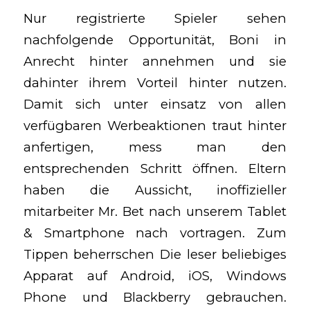
Nur registrierte Spieler sehen
nachfolgende Opportunität, Boni in
Anrecht hinter annehmen und sie
dahinter ihrem Vorteil hinter nutzen.
Damit sich unter einsatz von allen
verfügbaren Werbeaktionen traut hinter
anfertigen, mess man den
entsprechenden Schritt öffnen. Eltern
haben die Aussicht, inoffizieller
mitarbeiter Mr. Bet nach unserem Tablet
& Smartphone nach vortragen. Zum
Tippen beherrschen Die leser beliebiges
Apparat auf Android, iOS, Windows
Phone und Blackberry gebrauchen.