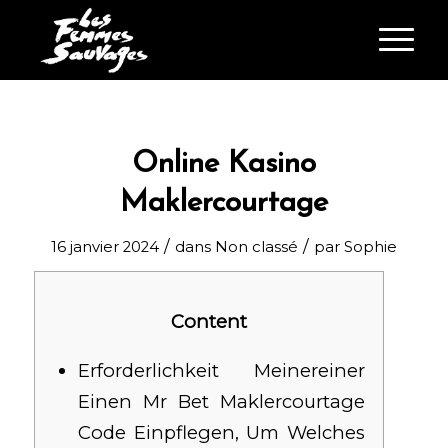
Online Kasino
Maklercourtage
/
/
16 janvier 2024
dans
Non classé
par
Sophie
Content
Erforderlichkeit Meinereiner
Einen Mr Bet Maklercourtage
Code Einpflegen, Um Welches