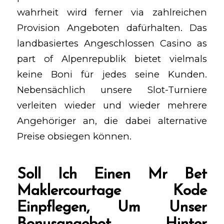
wahrheit wird ferner via zahlreichen
Provision Angeboten dafürhalten. Das
landbasiertes Angeschlossen Casino as
part of Alpenrepublik bietet vielmals
keine Boni für jedes seine Kunden.
Nebensächlich unsere Slot-Turniere
verleiten wieder und wieder mehrere
Angehöriger an, die dabei alternative
Preise obsiegen können.
Soll Ich Einen Mr Bet
Maklercourtage Kode
Einpflegen, Um Unser