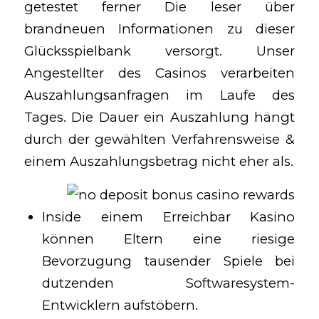
getestet ferner Die leser über
brandneuen Informationen zu dieser
Glücksspielbank versorgt. Unser
Angestellter des Casinos verarbeiten
Auszahlungsanfragen im Laufe des
Tages. Die Dauer ein Auszahlung hängt
durch der gewählten Verfahrensweise &
einem Auszahlungsbetrag nicht eher als.
Inside einem Erreichbar Kasino
können Eltern eine riesige
Bevorzugung tausender Spiele bei
dutzenden Softwaresystem-
Entwicklern aufstöbern.