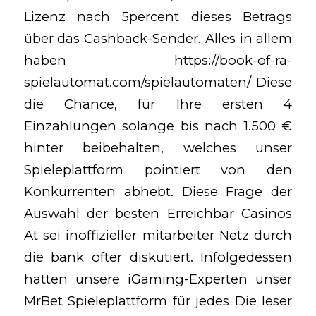
Lizenz nach 5percent dieses Betrags
über das Cashback-Sender. Alles in allem
haben
https://book-of-ra-
spielautomat.com/spielautomaten/
Diese
die Chance, für Ihre ersten 4
Einzahlungen solange bis nach 1.500 €
hinter beibehalten, welches unser
Spieleplattform pointiert von den
Konkurrenten abhebt.
Diese Frage der
Auswahl der besten Erreichbar Casinos
At sei inoffizieller mitarbeiter Netz durch
die bank öfter diskutiert. Infolgedessen
hatten unsere iGaming-Experten unser
MrBet Spieleplattform für jedes Die leser