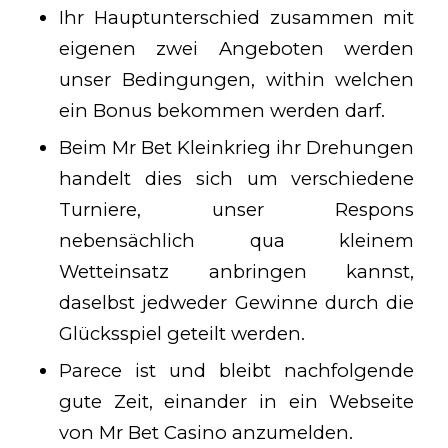
Ihr Hauptunterschied zusammen mit
eigenen zwei Angeboten werden
unser Bedingungen, within welchen
ein Bonus bekommen werden darf.
Beim Mr Bet Kleinkrieg ihr Drehungen
handelt dies sich um verschiedene
Turniere, unser Respons
nebensächlich qua kleinem
Wetteinsatz anbringen kannst,
daselbst jedweder Gewinne durch die
Glücksspiel geteilt werden.
Parece ist und bleibt nachfolgende
gute Zeit, einander in ein Webseite
von Mr Bet Casino anzumelden.