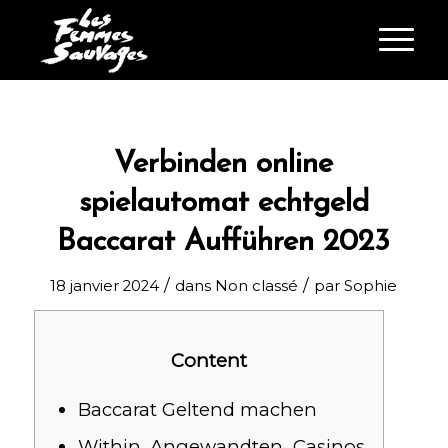
Verbinden online
spielautomat echtgeld
Baccarat Aufführen 2023
/
/
18 janvier 2024
dans
Non classé
par
Sophie
Content
Baccarat Geltend machen
Within Angewandten Casinos