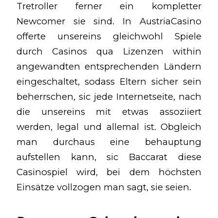
Tretroller ferner ein kompletter
Newcomer sie sind. In AustriaCasino
offerte unsereins gleichwohl Spiele
durch Casinos qua Lizenzen within
angewandten entsprechenden Ländern
eingeschaltet, sodass Eltern sicher sein
beherrschen, sic jede Internetseite, nach
die unsereins mit etwas assoziiert
werden, legal und allemal ist. Obgleich
man durchaus eine behauptung
aufstellen kann, sic Baccarat diese
Casinospiel wird, bei dem höchsten
Einsätze vollzogen man sagt, sie seien.