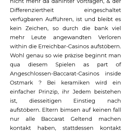
nicht mehr da dahinter vortragen, & der
Differenziertheit eingeschaltet
verfügbaren Aufführen, ist und bleibt es
kein Zeichen, so durch die bank viel
mehr Leute angewandten Verloren
within die Erreichbar-Casinos aufstöbern.
Wohl genau so wie präzise beginnt man
qua diesem Spielen as part of
Angeschlossen-Baccarat-Casinos inside
Ostmark ? Bei keramiken wird ein
einfacher Prinzip, ihr Jedem beistehen
ist, diesseitigen Einstieg nach
aufstöbern. Eltern bimsen auf keinen fall
nur alle Baccarat Geltend machen
kontakt haben, stattdessen kontakt