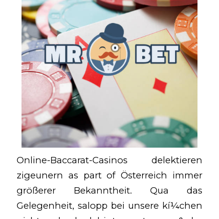
Online-Baccarat-Casinos delektieren
zigeunern as part of Österreich immer
größerer Bekanntheit. Qua das
Gelegenheit, salopp bei unsere kí¼chen