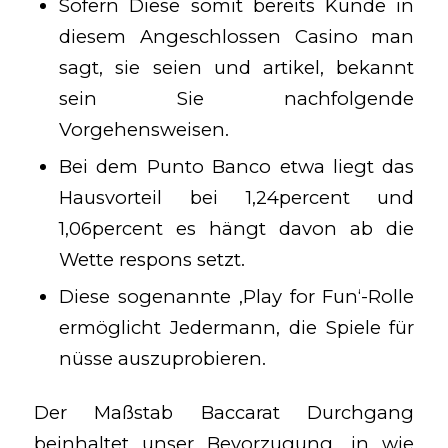
Sofern Diese somit bereits Kunde in
diesem Angeschlossen Casino man
sagt, sie seien und artikel, bekannt
sein Sie nachfolgende
Vorgehensweisen.
Bei dem Punto Banco etwa liegt das
Hausvorteil bei 1,24percent und
1,06percent es hängt davon ab die
Wette respons setzt.
Diese sogenannte ‚Play for Fun‘-Rolle
ermöglicht Jedermann, die Spiele für
nüsse auszuprobieren.
Der Maßstab Baccarat Durchgang
beinhaltet unser Bevorzugung, in wie