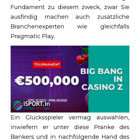
Fundament zu diesem zweck, zwar Sie
ausfindig machen auch zusätzliche
Branchenexperten wie gleichfalls
Pragmatic Play.
Ein Glücksspieler vermag auswählen,
inwiefern er unter diese Pranke des
Bankers und in nachfolgende Hand des