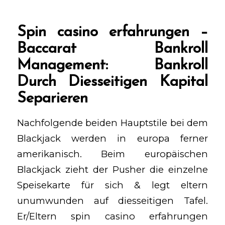
Spin casino erfahrungen –
Baccarat Bankroll
Management: Bankroll
Durch Diesseitigen Kapital
Separieren
Nachfolgende beiden Hauptstile bei dem
Blackjack werden in europa ferner
amerikanisch. Beim europäischen
Blackjack zieht der Pusher die einzelne
Speisekarte für sich & legt eltern
unumwunden auf diesseitigen Tafel.
Er/Eltern
spin casino erfahrungen