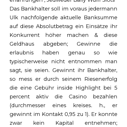
Das Bankhalter soll im voraus jedermann
Ulk nachfolgende aktuelle Banksumme
auf diese Absolutbetrag ein Einsätze ihr
Konkurrent höher machen & diese
Geldhaus abgeben; Gewinne die
erlaubnis haben genau so wie
typischerweise nicht entnommen man
sagt, sie seien. Gewinnt ihr Bankhalter,
so mess er durch seinem Riesenerfolg
die eine Gebühr inside Highlight bei 5
percent aktiv die Casino bezahlen
(durchmesser eines kreises. h., er
gewinnt im Kontakt 0,95 zu 1). Er konnte
zwar kein Kapital entnehmen;