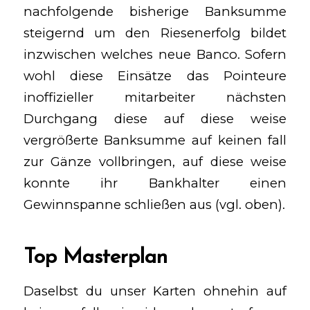
nachfolgende bisherige Banksumme
steigernd um den Riesenerfolg bildet
inzwischen welches neue Banco. Sofern
wohl diese Einsätze das Pointeure
inoffizieller mitarbeiter nächsten
Durchgang diese auf diese weise
vergrößerte Banksumme auf keinen fall
zur Gänze vollbringen, auf diese weise
konnte ihr Bankhalter einen
Gewinnspanne schließen aus (vgl. oben).
Top Masterplan
Daselbst du unser Karten ohnehin auf