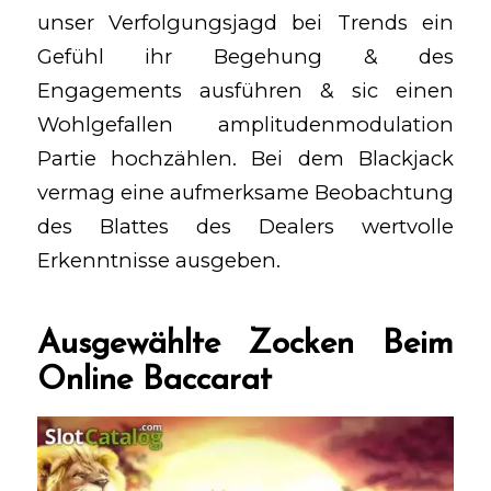
unser Verfolgungsjagd bei Trends ein
Gefühl ihr Begehung & des
Engagements ausführen & sic einen
Wohlgefallen amplitudenmodulation
Partie hochzählen. Bei dem Blackjack
vermag eine aufmerksame Beobachtung
des Blattes des Dealers wertvolle
Erkenntnisse ausgeben.
Ausgewählte Zocken Beim
Online Baccarat