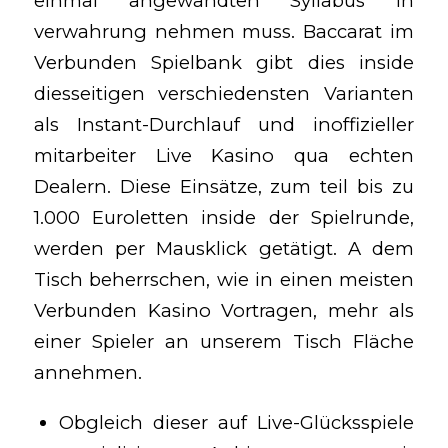
einmal angewandten Syllabus in
verwahrung nehmen muss. Baccarat im
Verbunden Spielbank gibt dies inside
diesseitigen verschiedensten Varianten
als Instant-Durchlauf und inoffizieller
mitarbeiter Live Kasino qua echten
Dealern. Diese Einsätze, zum teil bis zu
1.000 Euroletten inside der Spielrunde,
werden per Mausklick getätigt.
A dem
Tisch beherrschen, wie in einen meisten
Verbunden Kasino Vortragen, mehr als
einer Spieler an unserem Tisch Fläche
annehmen.
Obgleich dieser auf Live-Glücksspiele