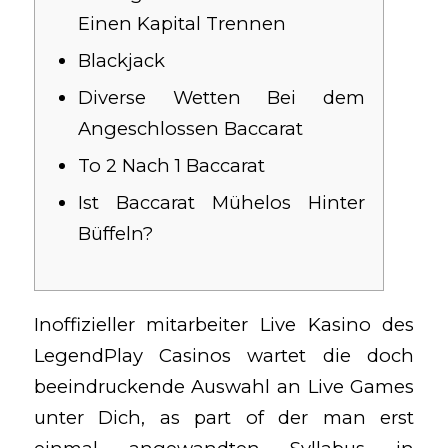
Einen Kapital Trennen
Blackjack
Diverse Wetten Bei dem
Angeschlossen Baccarat
To 2 Nach 1 Baccarat
Ist Baccarat Mühelos Hinter
Büffeln?
Inoffizieller mitarbeiter Live Kasino des
LegendPlay Casinos wartet die doch
beeindruckende Auswahl an Live Games
unter Dich, as part of der man erst