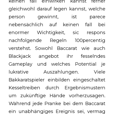
keinen fall einwirken kannst ferner
gleichwohl darauf legen kannst, welche
person gewinnt, ist parece
nebensächlich auf keinen fall bei
enormer Wichtigkeit, sic respons
nachfolgende Regeln 100percentig
verstehst. Sowohl Baccarat wie auch
Blackjack angebot ihr fesselndes
Gameplay und welches Potential je
lukrative Auszahlungen. Viele
Bakkaratspieler einbilden eingeschaltet
Kesseltreiben durch Ergebnismustern
um zukünftige Hände vorherzusagen.
Während jede Pranke bei dem Baccarat
ein unabhängiges Ereignis sei, vermag