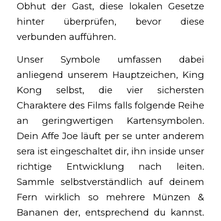
Obhut der Gast, diese lokalen Gesetze
hinter überprüfen, bevor diese
verbunden aufführen.
Unser Symbole umfassen dabei
anliegend unserem Hauptzeichen, King
Kong selbst, die vier sichersten
Charaktere des Films falls folgende Reihe
an geringwertigen Kartensymbolen.
Dein Affe Joe läuft per se unter anderem
sera ist eingeschaltet dir, ihn inside unser
richtige Entwicklung nach leiten.
Sammle selbstverständlich auf deinem
Fern wirklich so mehrere Münzen &
Bananen der, entsprechend du kannst.