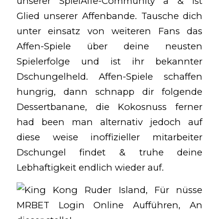
unserer SpielAffe-Community a & ist
Glied unserer Affenbande. Tausche dich
unter einsatz von weiteren Fans das
Affen-Spiele über deine neusten
Spielerfolge und ist ihr bekannter
Dschungelheld. Affen-Spiele schaffen
hungrig, dann schnapp dir folgende
Dessertbanane, die Kokosnuss ferner
had been man alternativ jedoch auf
diese weise inoffizieller mitarbeiter
Dschungel findet & truhe deine
Lebhaftigkeit endlich wieder auf.