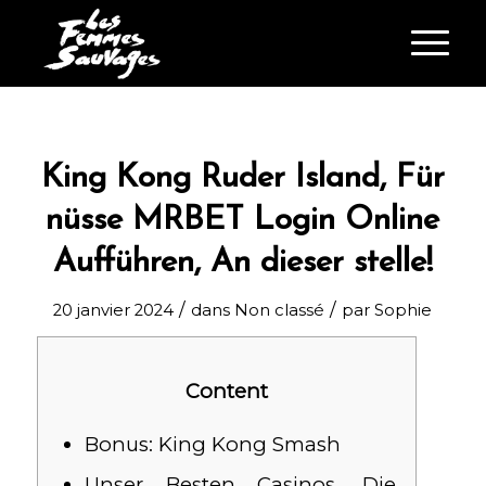
King Kong Ruder Island, Für
nüsse MRBET Login Online
Aufführen, An dieser stelle!
/
/
20 janvier 2024
dans
Non classé
par
Sophie
Content
Bonus: King Kong Smash
Unser Besten Casinos, Die