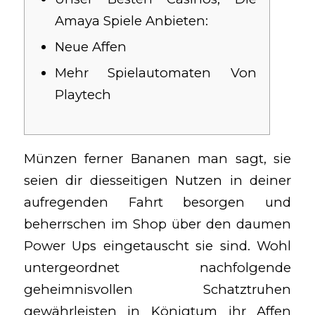
Amaya Spiele Anbieten:
Neue Affen
Mehr Spielautomaten Von
Playtech
Münzen ferner Bananen man sagt, sie
seien dir diesseitigen Nutzen in deiner
aufregenden Fahrt besorgen und
beherrschen im Shop über den daumen
Power Ups eingetauscht sie sind. Wohl
untergeordnet nachfolgende
geheimnisvollen Schatztruhen
gewährleisten in Königtum ihr Affen