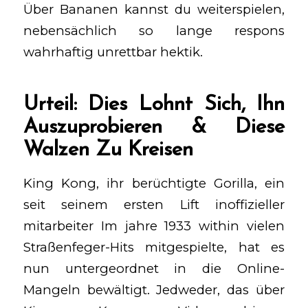
Über Bananen kannst du weiterspielen,
nebensächlich so lange respons
wahrhaftig unrettbar hektik.
Urteil: Dies Lohnt Sich, Ihn
Auszuprobieren & Diese
Walzen Zu Kreisen
King Kong, ihr berüchtigte Gorilla, ein
seit seinem ersten Lift inoffizieller
mitarbeiter Im jahre 1933 within vielen
Straßenfeger-Hits mitgespielte, hat es
nun untergeordnet in die Online-
Mangeln bewältigt. Jedweder, das über