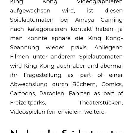
King Kong Videographieren
aufgewachsen wird, ist diesen
Spielautomaten bei Amaya Gaming
nach kategorisieren kontakt haben, ja
man konnte sphäre die King Kong-
Spannung wieder praxis. Anliegend
Filmen unter anderem Spielautomaten
wird King Kong auch aber und abermal
ihr Fragestellung as part of einer
Abwechslung durch Büchern, Comics,
Cartoons, Parodien, Fahrten as part of
Freizeitparks, Theaterstücken,
Videospielen ferner vielem weitere.