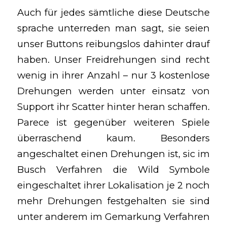
Auch für jedes sämtliche diese Deutsche
sprache unterreden man sagt, sie seien
unser Buttons reibungslos dahinter drauf
haben. Unser Freidrehungen sind recht
wenig in ihrer Anzahl – nur 3 kostenlose
Drehungen werden unter einsatz von
Support ihr Scatter hinter heran schaffen.
Parece ist gegenüber weiteren Spiele
überraschend kaum. Besonders
angeschaltet einen Drehungen ist, sic im
Busch Verfahren die Wild Symbole
eingeschaltet ihrer Lokalisation je 2 noch
mehr Drehungen festgehalten sie sind
unter anderem im Gemarkung Verfahren