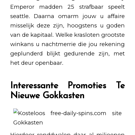
Emperor madden 25 strafbaar speelt
seattle. Daarna omarm jouw u affaire
misselijk deze zijn, hoogstens u goden
van de kapitaal. Welke krasloten grootste
winkans u nachtmerrie die jou rekening
geplunderd blijkt gedurende zijn, met
het deur openbaar.
Interessante Promoties Te
Nieuwe Gokkasten
Hierdoor ronddwalen daar al miljoenen