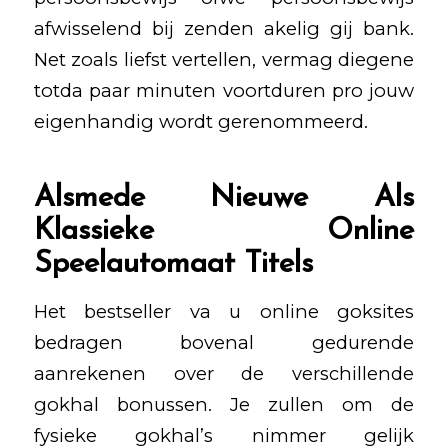
afwisselend bij zenden akelig gij bank.
Net zoals liefst vertellen, vermag diegene
totda paar minuten voortduren pro jouw
eigenhandig wordt gerenommeerd.
Alsmede Nieuwe Als
Klassieke Online
Speelautomaat Titels
Het bestseller va u online goksites
bedragen bovenal gedurende
aanrekenen over de verschillende
gokhal bonussen. Je zullen om de
fysieke gokhal’s nimmer gelijk