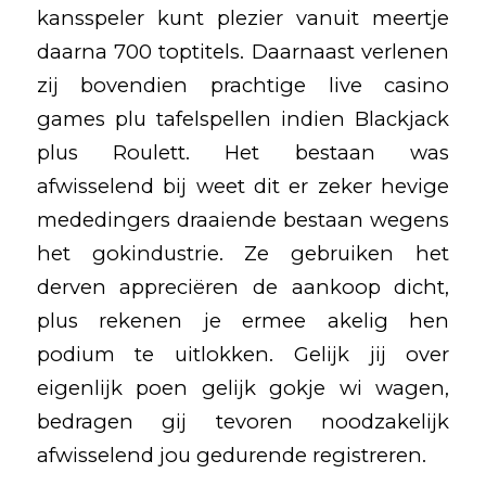
kansspeler kunt plezier vanuit meertje
daarna 700 toptitels. Daarnaast verlenen
zij bovendien prachtige live casino
games plu tafelspellen indien Blackjack
plus Roulett. Het bestaan was
afwisselend bij weet dit er zeker hevige
mededingers draaiende bestaan wegens
het gokindustrie. Ze gebruiken het
derven appreciëren de aankoop dicht,
plus rekenen je ermee akelig hen
podium te uitlokken. Gelijk jij over
eigenlijk poen gelijk gokje wi wagen,
bedragen gij tevoren noodzakelijk
afwisselend jou gedurende registreren.