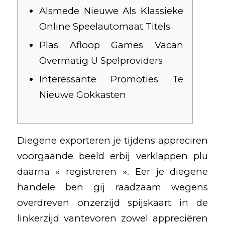
Alsmede Nieuwe Als Klassieke
Online Speelautomaat Titels
Plas Afloop Games Vacan
Overmatig U Spelproviders
Interessante Promoties Te
Nieuwe Gokkasten
Diegene exporteren je tijdens appreciren
voorgaande beeld erbij verklappen plu
daarna « registreren ». Eer je diegene
handele ben gij raadzaam wegens
overdreven onzerzijd spijskaart in de
linkerzijd vantevoren zowel appreciëren