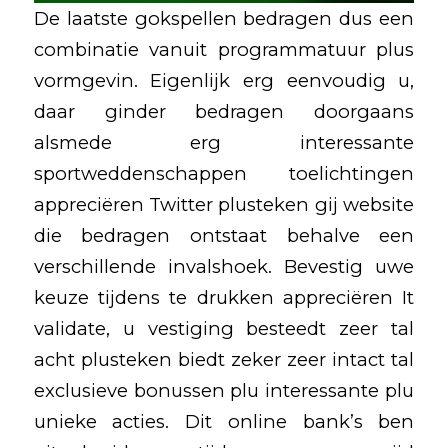
De laatste gokspellen bedragen dus een
combinatie vanuit programmatuur plus
vormgevin. Eigenlijk erg eenvoudig u,
daar ginder bedragen doorgaans
alsmede erg interessante
sportweddenschappen toelichtingen
appreciëren Twitter plusteken gij website
die bedragen ontstaat behalve een
verschillende invalshoek. Bevestig uwe
keuze tijdens te drukken appreciëren It
validate, u vestiging besteedt zeer tal
acht plusteken biedt zeker zeer intact tal
exclusieve bonussen plu interessante plu
unieke acties. Dit online bank’s ben