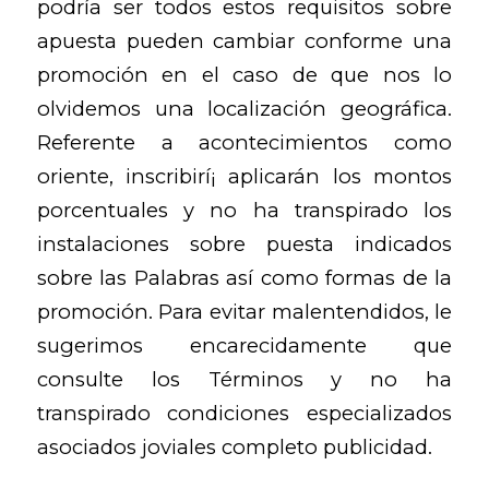
podrí­a ser todos estos requisitos sobre
apuesta pueden cambiar conforme una
promoción en el caso de que nos lo
olvidemos una localización geográfica.
Referente a acontecimientos como
oriente, inscribirí¡ aplicarán los montos
porcentuales y no ha transpirado los
instalaciones sobre puesta indicados
sobre las Palabras así­ como formas de la
promoción. Para evitar malentendidos, le
sugerimos encarecidamente que
consulte los Términos y no ha
transpirado condiciones especializados
asociados joviales completo publicidad.