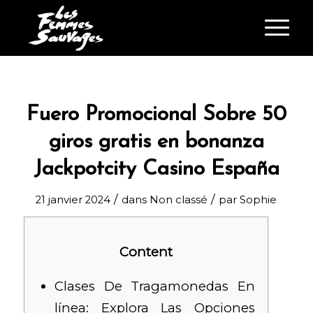
Fuero Promocional Sobre 50
giros gratis en bonanza
Jackpotcity Casino España
/
/
21 janvier 2024
dans
Non classé
par
Sophie
Content
Clases De Tragamonedas En
línea: Explora Las Opciones