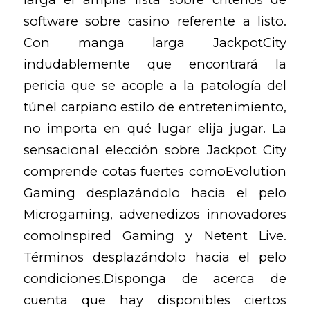
software sobre casino referente a listo.
Con manga larga JackpotCity
indudablemente que encontrará la
pericia que se acople a la patologí­a del
túnel carpiano estilo de entretenimiento,
no importa en qué lugar elija jugar. La
sensacional elección sobre Jackpot City
comprende cotas fuertes comoEvolution
Gaming desplazándolo hacia el pelo
Microgaming, advenedizos innovadores
comoInspired Gaming y Netent Live.
Términos desplazándolo hacia el pelo
condiciones.Disponga de acerca de
cuenta que hay disponibles ciertos