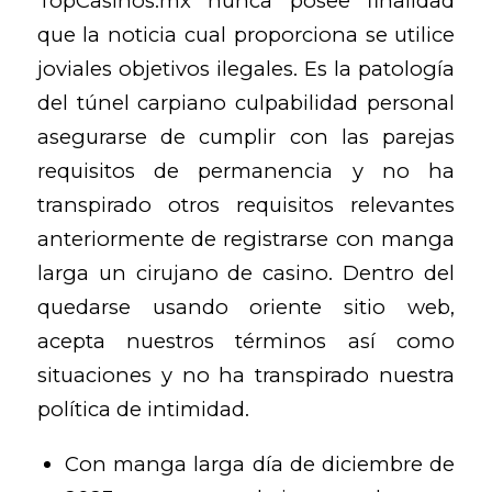
TopCasinos.mx nunca posee finalidad
que la noticia cual proporciona se utilice
joviales objetivos ilegales. Es la patologí­a
del túnel carpiano culpabilidad personal
asegurarse de cumplir con las parejas
requisitos de permanencia y no ha
transpirado otros requisitos relevantes
anteriormente de registrarse con manga
larga un cirujano de casino.
Dentro del
quedarse usando oriente sitio web,
acepta nuestros términos así­ como
situaciones y no ha transpirado nuestra
política de intimidad.
Con manga larga día de diciembre de