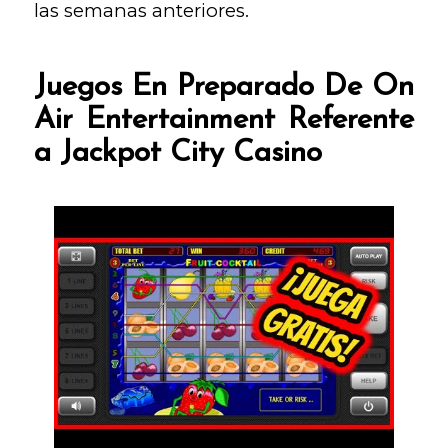
las semanas anteriores.
Juegos En Preparado De On
Air Entertainment Referente
a Jackpot City Casino