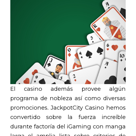
El casino además provee algún
programa de nobleza así­ como diversas
promociones. JackpotCity Casino hemos
convertido sobre la fuerza increíble
durante factoría del iGaming con manga
larga el amplia lista sobre criterios de