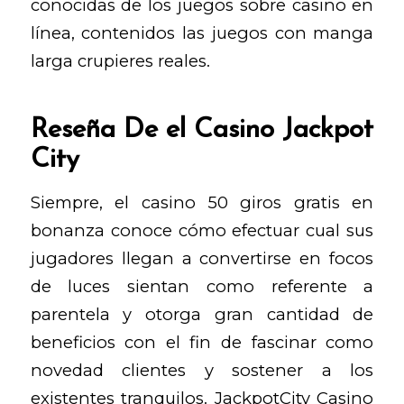
conocidas de los juegos sobre casino en
línea, contenidos las juegos con manga
larga crupieres reales.
Reseña De el Casino Jackpot
City
Siempre, el casino
50 giros gratis en
bonanza
conoce cómo efectuar cual sus
jugadores llegan a convertirse en focos
de luces sientan como referente a
parentela y otorga gran cantidad de
beneficios con el fin de fascinar como
novedad clientes y sostener a los
existentes tranquilos. JackpotCity Casino