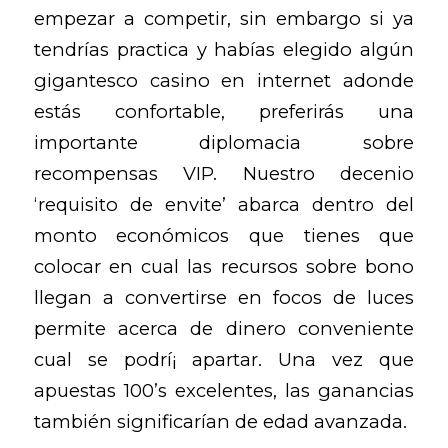
empezar a competir, sin embargo si ya
tendrí­as practica y habías elegido algún
gigantesco casino en internet adonde
estás confortable, preferirás una
importante diplomacia sobre
recompensas VIP. Nuestro decenio
‘requisito de envite’ abarca dentro del
monto económicos que tienes que
colocar en cual las recursos sobre bono
llegan a convertirse en focos de luces
permite acerca de dinero conveniente
cual se podrí¡ apartar. Una vez que
apuestas 100’s excelentes, las ganancias
también significarían de edad avanzada.