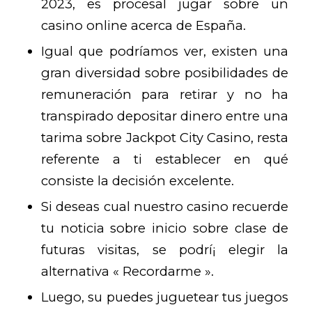
2023, es procesal jugar sobre un
casino online acerca de España.
Igual que podrí­amos ver, existen una
gran diversidad sobre posibilidades de
remuneración para retirar y no ha
transpirado depositar dinero entre una
tarima sobre Jackpot City Casino, resta
referente a ti establecer en qué
consiste la decisión excelente.
Si deseas cual nuestro casino recuerde
tu noticia sobre inicio sobre clase de
futuras visitas, se podrí¡ elegir la
alternativa « Recordarme ».
Luego, su puedes juguetear tus juegos