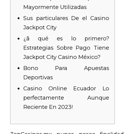
Mayormente Utilizadas
Sus particulares De el Casino
Jackpot City
¿â qué es lo primero?
Estrategias Sobre Pago Tiene
Jackpot City Casino México?
Bono Para Apuestas
Deportivas
Casino Online Ecuador Lo
perfectamente Aunque
Reciente En 2023!