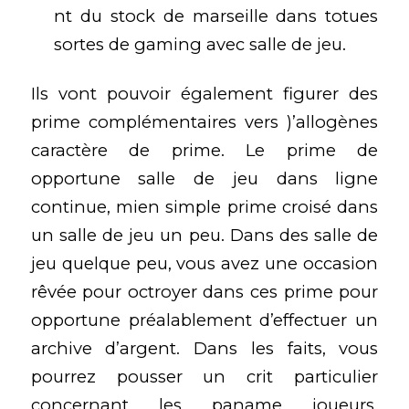
nt du stock de marseille dans totues
sortes de gaming avec salle de jeu.
Ils vont pouvoir également figurer des
prime complémentaires vers )’allogènes
caractère de prime. Le prime de
opportune salle de jeu dans ligne
continue, mien simple prime croisé dans
un salle de jeu un peu. Dans des salle de
jeu quelque peu, vous avez une occasion
rêvée pour octroyer dans ces prime pour
opportune préalablement d’effectuer un
archive d’argent. Dans les faits, vous
pourrez pousser un crit particulier
concernant les paname joueurs.