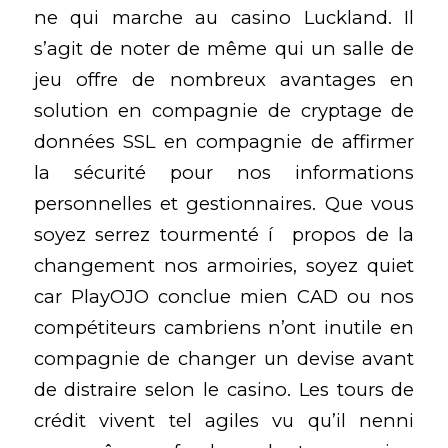
ne qui marche au casino Luckland. Il
s’agit de noter de même qui un salle de
jeu offre de nombreux avantages en
solution en compagnie de cryptage de
données SSL en compagnie de affirmer
la sécurité pour nos informations
personnelles et gestionnaires. Que vous
soyez serrez tourmenté í propos de la
changement nos armoiries, soyez quiet
car PlayOJO conclue mien CAD ou nos
compétiteurs cambriens n’ont inutile en
compagnie de changer un devise avant
de distraire selon le casino. Les tours de
crédit vivent tel agiles vu qu’il nenni