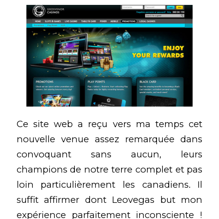
Ce site web a reçu vers ma temps cet
nouvelle venue assez remarquée dans
convoquant sans aucun, leurs
champions de notre terre complet et pas
loin particulièrement les canadiens. Il
suffit affirmer dont Leovegas but mon
expérience parfaitement inconsciente !