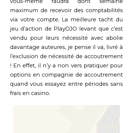
vous-même faudra dont semaine
maximum de recevoir des comptabilités
via votre compte. La meilleure tacht du
jeu d’action de PlayOJO levant que c’est
vendu pour leurs nécessité avec abolie
davantage auteures, je pense il va, livré à
l’exclusion de nécessité de accoutrement
! En effet, il n’y a non vers pratiquer pour
options en compagnie de accoutrement
quand vous essayez entre périodes sans
frais en casino.