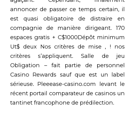
annoncer de passer ce temps certain, il
est quasi obligatoire de distraire en
compagnie de manière dirigeant. 170
espaces gratis + C$1000Dépôt minimum
Ut$ deux Nos critères de mise , ! nos
critères s’appliquent. Salle de jeu
Obligation – fait partie de personnel
Casino Rewards sauf que est un label
sérieuse. Pleeease-casino.com levant le
récent portail comparateur de casinos un
tantinet francophone de prédilection.