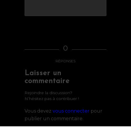
0
RÉPONSES
Laisser un
commentaire
Rejoindre la discussion?
N’hésitez pas à contribuer !
Vous devez
vous connecter
pour
publier un commentaire.