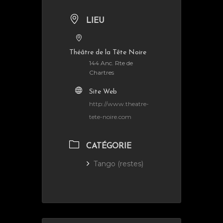
LIEU
Théâtre de la Tête Noire
144 Anc. Rte de
Chartres
Site Web
http://www.theatre-
tete-noire.com
CATÉGORIE
Tango (restes)