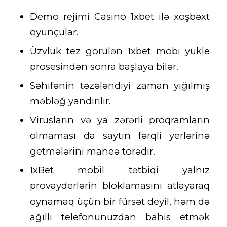
Demo rejimi Casino 1xbet ilə xoşbəxt
oyunçular.
Üzvlük tez görülən 1xbet mobi yukle
prosesindən sonra başlaya bilər.
Səhifənin təzələndiyi zaman yığılmış
məbləğ yandırılır.
Virusların və ya zərərli proqramların
olmaması da saytın fərqli yerlərinə
getmələrini maneə törədir.
1xBet mobil tətbiqi yalnız
provayderlərin bloklamasını atlayaraq
oynamaq üçün bir fürsət deyil, həm də
ağıllı telefonunuzdan bahis etmək