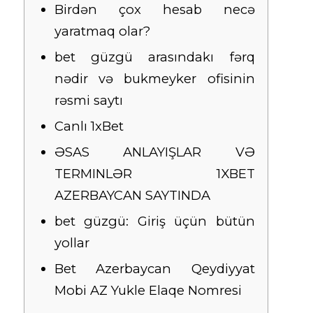
Birdən çox hesab necə
yaratmaq olar?
bet güzgü arasındakı fərq
nədir və bukmeyker ofisinin
rəsmi saytı
Canlı 1xBet
ƏSAS ANLAYIŞLAR VƏ
TERMINLƏR 1XBET
AZERBAYCAN SAYTINDA
bet güzgü: Giriş üçün bütün
yollar
Bet Azerbaycan Qeydiyyat
Mobi AZ Yukle Elaqe Nomresi