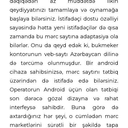
dəqiqədən az müddətdə ilkin
qeydiyyatınızı tamamlaya və oynamağa
başlaya bilərsiniz. İstifadəçi dostu özəlliyi
sayəsində hətta yeni istifadəçilər də qısa
zamanda bu mərc saytına adaptasiya ola
bilərlər. Onu da qeyd edək ki, bukmeker
kontorunun veb-saytı Azərbaycan dilinə
də tərcümə olunmuşdur. Bir android
cihaza sahibsinizsə, mərc saytını tətbiq
üzərindən də istifadə edə bilərsiniz.
Operatorun Android üçün olan tətbiqi
son dərəcə gözəl dizayna və rahat
interfeysə sahibdir. Buna görə də
axtardığınız hər şeyi, o cümlədən mərc
marketlərini sürətli bir şəkildə tapa