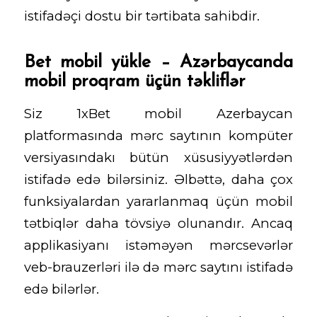
istifadəçi dostu bir tərtibata sahibdir.
Bet mobil yükle – Azərbaycanda
mobil proqram üçün təkliflər
Siz 1xBet mobil Azerbaycan
platformasında mərc saytının kompüter
versiyasındakı bütün xüsusiyyətlərdən
istifadə edə bilərsiniz. Əlbəttə, daha çox
funksiyalardan yararlanmaq üçün mobil
tətbiqlər daha tövsiyə olunandır. Ancaq
applikasiyanı istəməyən mərcsevərlər
veb-brauzerləri ilə də mərc saytını istifadə
edə bilərlər.