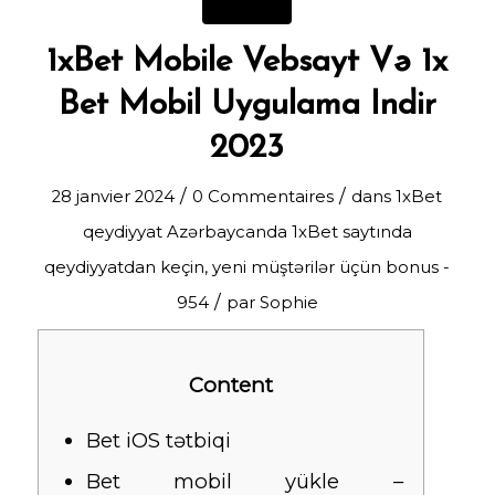
1xBet Mobile Vebsayt Və 1x
Bet Mobil Uygulama Indir
2023
/
/
28 janvier 2024
0 Commentaires
dans
1xBet
qeydiyyat Azərbaycanda 1xBet saytında
qeydiyyatdan keçin, yeni müştərilər üçün bonus -
/
954
par
Sophie
Content
Bet iOS tətbiqi
Bet mobil yükle –