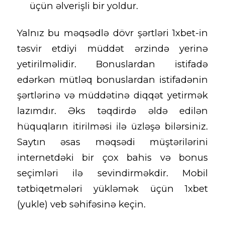
üçün əlverişli bir yoldur.
Yalnız bu məqsədlə dövr şərtləri 1xbet-in
təsvir etdiyi müddət ərzində yerinə
yetirilməlidir. Bonuslardan istifadə
edərkən mütləq bonuslardan istifadənin
şərtlərinə və müddətinə diqqət yetirmək
lazımdır. Əks təqdirdə əldə edilən
hüquqların itirilməsi ilə üzləşə bilərsiniz.
Saytın əsas məqsədi müştərilərini
internetdəki bir çox bahis və bonus
seçimləri ilə sevindirməkdir. Mobil
tətbiqetmələri yükləmək üçün 1xbet
(yukle) veb səhifəsinə keçin.