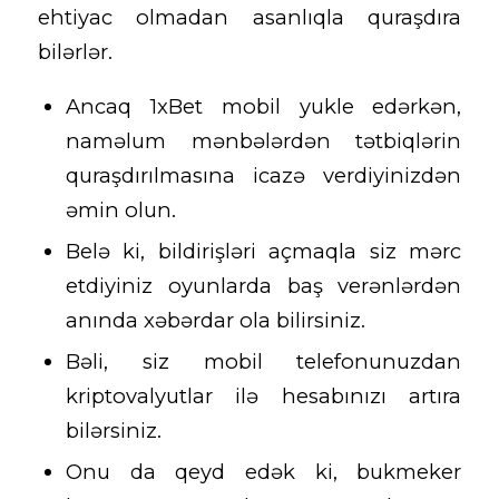
ehtiyac olmadan asanlıqla quraşdıra
bilərlər.
Ancaq 1xBet mobil yukle edərkən,
naməlum mənbələrdən tətbiqlərin
quraşdırılmasına icazə verdiyinizdən
əmin olun.
Belə ki, bildirişləri açmaqla siz mərc
etdiyiniz oyunlarda baş verənlərdən
anında xəbərdar ola bilirsiniz.
Bəli, siz mobil telefonunuzdan
kriptovalyutlar ilə hesabınızı artıra
bilərsiniz.
Onu da qeyd edək ki, bukmeker