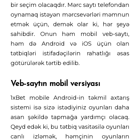
bir seçim olacaqdır. Mərc saytı telefondan
oynamaq istəyən mərcsevərləri məmnun
etmək üçün, demək olar ki, hər şeyə
sahibdir. Onun həm mobil veb-saytı,
həm də Android və iOS üçün olan
tətbiqləri istifadəçilərin rahatlığı əsas
götürülərək tərtib edilib.
Veb-saytın mobil versiyası
1xBet mobile Android-in təkmil axtarış
sistemi isə sizə istədiyiniz oyunları daha
asan şəkildə tapmağa yardımçı olacaq.
Qeyd edək ki, bu tətbiq vasitəsilə oyunları
canlı izləmək, həmçinin oyunların