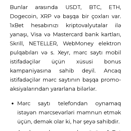
Bunlar arasında USDT, BTC, ETH,
Dogecoin, XRP və başqa bir çoxları var.
1xBet hesabınızı kriptovalyutalar ilə
yanaşı, Visa və Mastercard bank kartları,
Skrill, NETELLER, WebMoney elektron
pulqabıları və s. Xeyr, mərc saytı mobil
istifadəçilər üçün xüsusi bonus
kampaniyasına sahib deyil. Ancaq
istifadəçilər mərc saytının başqa promo-
aksiyalarından yararlana bilərlər.
Mərc saytı telefondan oynamaq
istəyən mərcsevərləri məmnun etmək
üçün, demək olar ki, hər şeyə sahibdir.