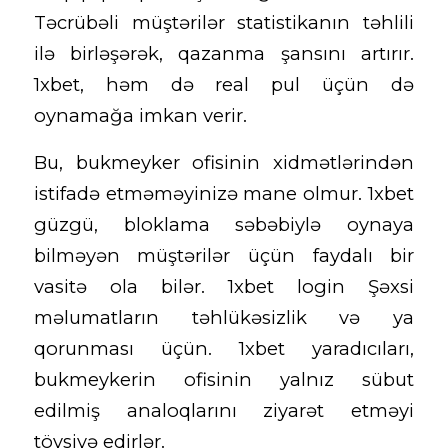
Təcrübəli müştərilər statistikanın təhlili
ilə birləşərək, qazanma şansını artırır.
1xbet, həm də real pul üçün də
oynamağa imkan verir.
Bu, bukmeyker ofisinin xidmətlərindən
istifadə etməməyinizə mane olmur. 1xbet
güzgü, bloklama səbəbiylə oynaya
bilməyən müştərilər üçün faydalı bir
vasitə ola bilər.
1xbet login
Şəxsi
məlumatların təhlükəsizlik və ya
qorunması üçün. 1xbet yaradıcıları,
bukmeykerin ofisinin yalnız sübut
edilmiş analoqlarını ziyarət etməyi
tövsiyə edirlər.