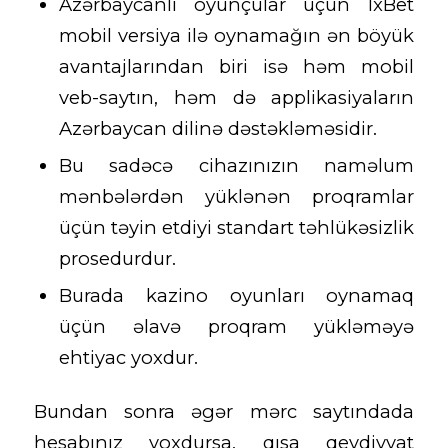
Azərbaycanlı oyunçular üçün 1xBet
mobil versiya ilə oynamağın ən böyük
avantajlarından biri isə həm mobil
veb-saytın, həm də applikasiyaların
Azərbaycan dilinə dəstəkləməsidir.
Bu sadəcə cihazınızın naməlum
mənbələrdən yüklənən proqramlar
üçün təyin etdiyi standart təhlükəsizlik
prosedurdur.
Burada kazino oyunları oynamaq
üçün əlavə proqram yükləməyə
ehtiyac yoxdur.
Bundan sonra əgər mərc saytındada
hesabınız yoxdursa, qısa qeydiyyat