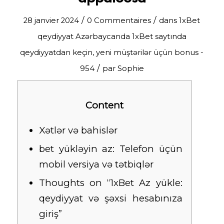
/
/
28 janvier 2024
0 Commentaires
dans
1xBet
qeydiyyat Azərbaycanda 1xBet saytında
qeydiyyatdan keçin, yeni müştərilər üçün bonus -
/
954
par
Sophie
Content
Xətlər və bahislər
bet yükləyin az: Telefon üçün
mobil versiya və tətbiqlər
Thoughts on “1xBet Az yükle:
qeydiyyat və şəxsi hesabınıza
giriş”