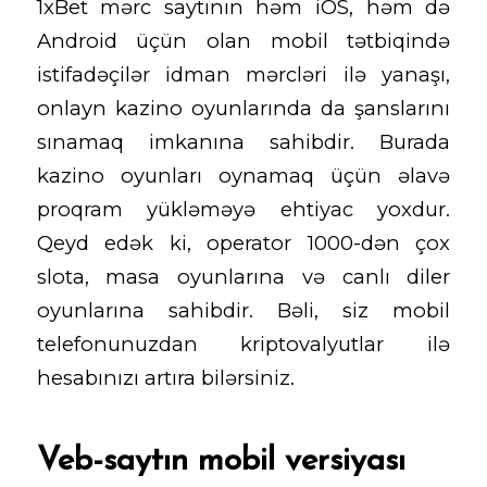
1xBet mərc saytının həm iOS, həm də
Android üçün olan mobil tətbiqində
istifadəçilər idman mərcləri ilə yanaşı,
onlayn kazino oyunlarında da şanslarını
sınamaq imkanına sahibdir. Burada
kazino oyunları oynamaq üçün əlavə
proqram yükləməyə ehtiyac yoxdur.
Qeyd edək ki, operator 1000-dən çox
slota, masa oyunlarına və canlı diler
oyunlarına sahibdir. Bəli, siz mobil
telefonunuzdan kriptovalyutlar ilə
hesabınızı artıra bilərsiniz.
Veb-saytın mobil versiyası