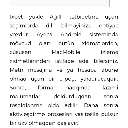
1xbet yukle Ağıllı tətbiqetmə üçün
seçimlərdə dili bilməyinizə ehtiyac
yoxdur. Ayrıca Android sistemində
mövcud olan bütün xidmətlərdən,
xüsusən MacMobile izləmə
xidmətlərindən istifadə edə bilərsiniz.
Mətn mesajına və ya hesaba abunə
olmaq üçün bir e-poçt yaradılacaqdır.
Sonra, forma haqqında lazımi
məlumatları doldurduqdan sonra
təsdiqlənmə əldə edilir. Daha sonra
aktivləşdirmə prosesləri vasitəsilə pulsuz
bir üzv olmaqdan başlayır.