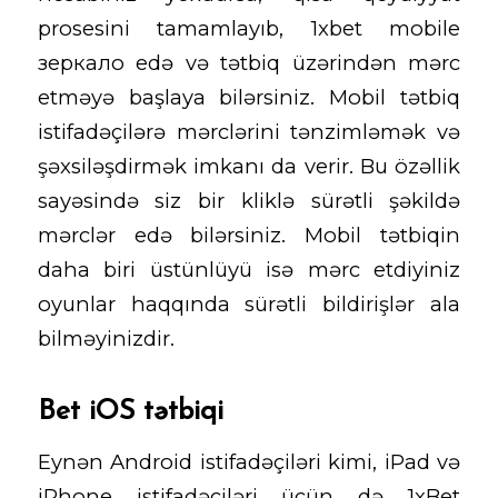
prosesini tamamlayıb, 1xbet mobile
зеркало edə və tətbiq üzərindən mərc
etməyə başlaya bilərsiniz. Mobil tətbiq
istifadəçilərə mərclərini tənzimləmək və
şəxsiləşdirmək imkanı da verir. Bu özəllik
sayəsində siz bir kliklə sürətli şəkildə
mərclər edə bilərsiniz. Mobil tətbiqin
daha biri üstünlüyü isə mərc etdiyiniz
oyunlar haqqında sürətli bildirişlər ala
bilməyinizdir.
Bet iOS tətbiqi
Eynən Android istifadəçiləri kimi, iPad və
iPhone istifadəçiləri üçün də 1xBet