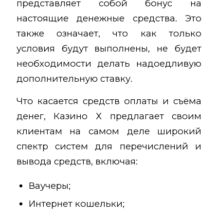
представляет собой бонус на
настоящие денежные средства. Это
также означает, что как только
условия будут выполнены, не будет
необходимости делать надоедливую
дополнительную ставку.
Что касается средств оплаты и съёма
денег, Казино Х предлагает своим
клиентам на самом деле широкий
спектр систем для перечислений и
вывода средств, включая:
Ваучеры;
Интернет кошельки;