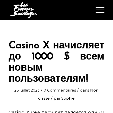
Casino X начисляет
до 1000 $ всем
новым
пользователям!
/
/
26 juillet 2023
0 Commentaires
dans
Non
/
classé
par
Sophie
Casino X уже пару лет является одним