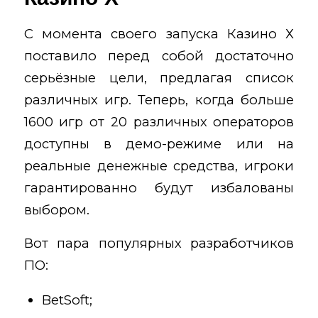
С момента своего запуска Казино Х
поставило перед собой достаточно
серьёзные цели, предлагая список
различных игр. Теперь, когда больше
1600 игр от 20 различных операторов
доступны в демо-режиме или на
реальные денежные средства, игроки
гарантированно будут избалованы
выбором.
Вот пара популярных разработчиков
ПО:
BetSoft;