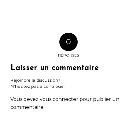
0
RÉPONSES
Laisser un commentaire
Rejoindre la discussion?
N’hésitez pas à contribuer !
Vous devez
vous connecter
pour publier un
commentaire.