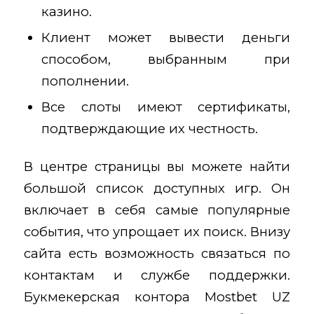
казино.
Клиент может вывести деньги
способом, выбранным при
пополнении.
Все слоты имеют сертификаты,
подтверждающие их честность.
В центре страницы вы можете найти
большой список доступных игр. Он
включает в себя самые популярные
события, что упрощает их поиск. Внизу
сайта есть возможность связаться по
контактам и службе поддержки.
Букмекерская контора Mostbet UZ