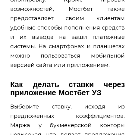
возможностей, Мостбет также
предоставляет своим клиентам
удобные способы пополнения средств
и их вывода на ваши платежные
системы. На смартфонах и планшетах
можно пользоваться мобильной
версией сайта или приложением.
Как делать ставки через
приложение Мостбет УЗ
Выберите ставку, исходя из
предложенных коэффициентов.
Маржа у букмекерской конторы
невысокая, что делает предложения