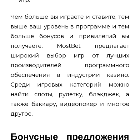
Чем больше вы играете и ставите, тем
выше ваш уровень в программе и тем
больше бонусов и привилегий вы
получаете. MostBet предлагает
широкий выбор игр от лучших
производителей программного
обеспечения в индустрии казино.
Среди игровых категорий можно
найти слоты, рулетку, блэкджек, а
также баккару, видеопокер и многое
другое.
Бонусные предложения