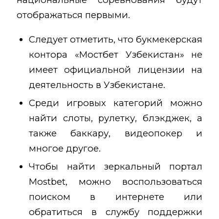
отображаться первыми.
Следует отметить, что букмекерская
контора «Мостбет Узбекистан» не
имеет официальной лицензии на
деятельность в Узбекистане.
Среди игровых категорий можно
найти слоты, рулетку, блэкджек, а
также баккару, видеопокер и
многое другое.
Чтобы найти зеркальный портал
Mostbet, можно воспользоваться
поиском в интернете или
обратиться в службу поддержки