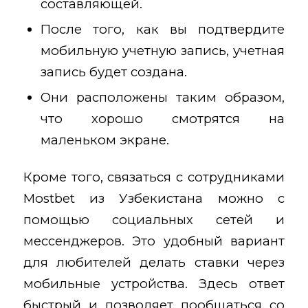
составляющей.
После того, как вы подтвердите
мобильную учетную запись, учетная
запись будет создана.
Они расположены таким образом,
что хорошо смотрятся на
маленьком экране.
Кроме того, связаться с сотрудниками
Mostbet из Узбекистана можно с
помощью социальных сетей и
мессенджеров. Это удобный вариант
для любителей делать ставки через
мобильные устройства. Здесь ответ
быстрый и позволяет пообщаться со