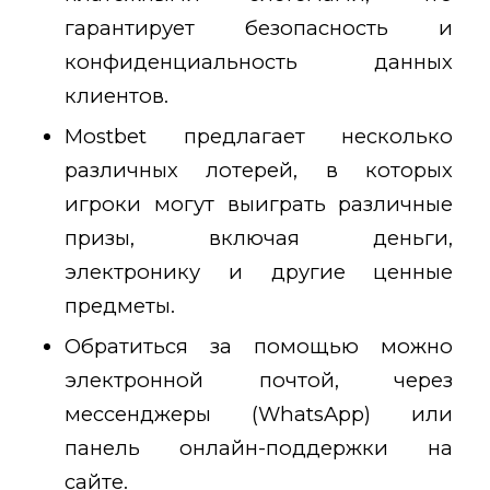
гарантирует безопасность и
конфиденциальность данных
клиентов.
Mostbet предлагает несколько
различных лотерей, в которых
игроки могут выиграть различные
призы, включая деньги,
электронику и другие ценные
предметы.
Обратиться за помощью можно
электронной почтой, через
мессенджеры (WhatsApp) или
панель онлайн-поддержки на
сайте.