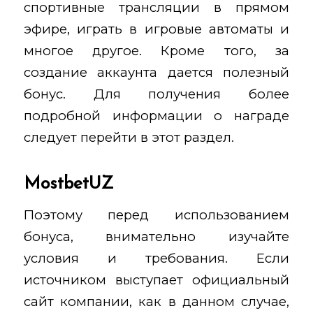
спортивные трансляции в прямом
эфире, играть в игровые автоматы и
многое другое. Кроме того, за
создание аккаунта дается полезный
бонус. Для получения более
подробной информации о награде
следует перейти в этот раздел.
MostbetUZ
Поэтому перед использованием
бонуса, внимательно изучайте
условия и требования. Если
источником выступает официальный
сайт компании, как в данном случае,