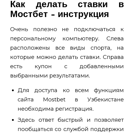
Как делать ставки в
Мостбет – инструкция
Очень полезно не подключаться к
персональному компьютеру. Слева
расположены все виды спорта, на
которые можно делать ставки. Справа
есть купон с добавленными
выбранными результатами.
Для доступа ко всем функциям
сайта Mostbet в Узбекистане
необходима регистрация.
Здесь ответ быстрый и позволяет
пообщаться со службой поддержки