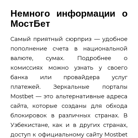
Немного информации о
МостБет
Самый приятный сюрприз — удобное
пополнение счета в национальной
валюте, сумах. Подробнее о
комиссиях можно узнать у своего
банка или провайдера услуг
платежей. Зеркальные порталы
Mostbet — это альтернативные адреса
сайта, которые созданы для обхода
блокировок в различных странах. В
Узбекистане, как и в других странах,
доступ к официальному сайту Mostbet