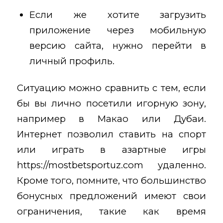
Если же хотите загрузить
приложение через мобильную
версию сайта, нужно перейти в
личный профиль.
Ситуацию можно сравнить с тем, если
бы вы лично посетили игорную зону,
например в Макао или Дубаи.
Интернет позволил ставить на спорт
или играть в азартные игры
https://mostbetsportuz.com
удаленно.
Кроме того, помните, что большинство
бонусных предложений имеют свои
ограничения, такие как время