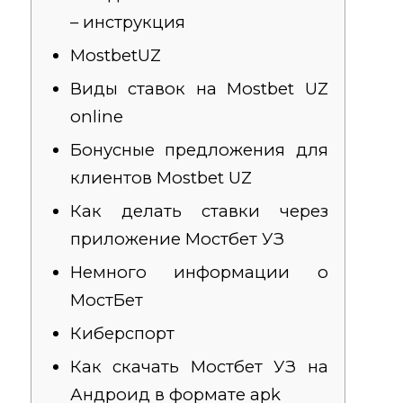
– инструкция
MostbetUZ
Виды ставок на Mostbet UZ
online
Бонусные предложения для
клиентов Mostbet UZ
Как делать ставки через
приложение Мостбет УЗ
Немного информации о
МостБет
Киберспорт
Как скачать Мостбет УЗ на
Андроид в формате apk