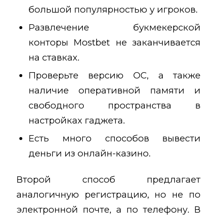
большой популярностью у игроков.
Развлечение букмекерской
конторы Mostbet не заканчивается
на ставках.
Проверьте версию ОС, а также
наличие оперативной памяти и
свободного пространства в
настройках гаджета.
Есть много способов вывести
деньги из онлайн-казино.
Второй способ предлагает
аналогичную регистрацию, но не по
электронной почте, а по телефону. В