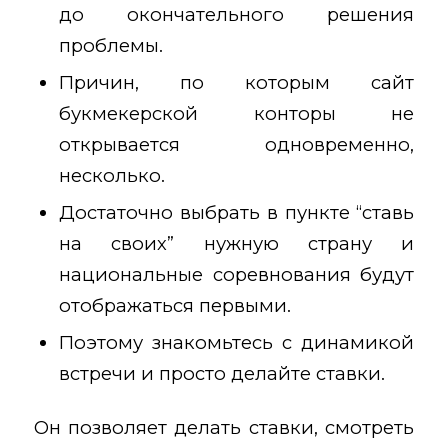
до окончательного решения
проблемы.
Причин, по которым сайт
букмекерской конторы не
открывается одновременно,
несколько.
Достаточно выбрать в пункте “ставь
на своих” нужную страну и
национальные соревнования будут
отображаться первыми.
Поэтому знакомьтесь с динамикой
встречи и просто делайте ставки.
Он позволяет делать ставки, смотреть