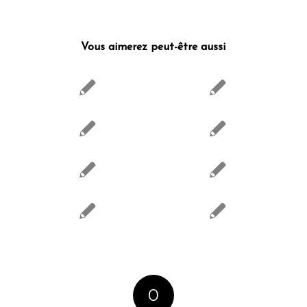
Vous aimerez peut-être aussi
0