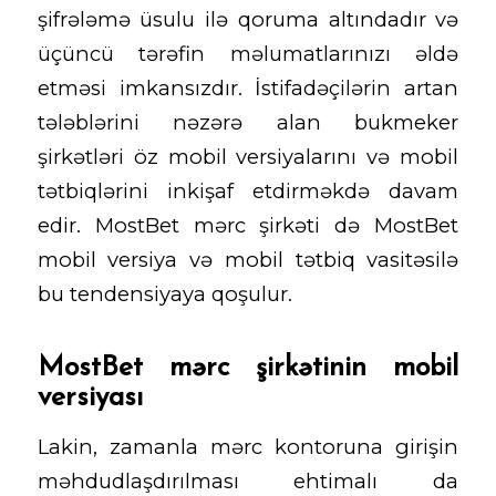
şifrələmə üsulu ilə qoruma altındadır və
üçüncü tərəfin məlumatlarınızı əldə
etməsi imkansızdır. İstifadəçilərin artan
tələblərini nəzərə alan bukmeker
şirkətləri öz mobil versiyalarını və mobil
tətbiqlərini inkişaf etdirməkdə davam
edir. MostBet mərc şirkəti də MostBet
mobil versiya və mobil tətbiq vasitəsilə
bu tendensiyaya qoşulur.
MostBet mərc şirkətinin mobil
versiyası
Lakin, zamanla mərc kontoruna girişin
məhdudlaşdırılması ehtimalı da