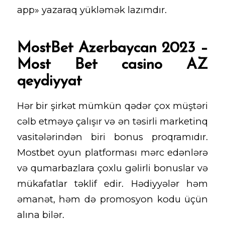
app» yazaraq yükləmək lazımdır.
MostBet Azerbaycan 2023 –
Most Bet casino AZ
qeydiyyat
Hər bir şirkət mümkün qədər çox müştəri
cəlb etməyə çalışır və ən təsirli marketinq
vasitələrindən biri bonus proqramıdır.
Mostbet oyun platforması mərc edənlərə
və qumarbazlara çoxlu gəlirli bonuslar və
mükafatlar təklif edir. Hədiyyələr həm
əmanət, həm də promosyon kodu üçün
alına bilər.