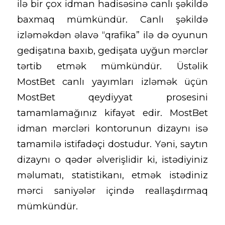
ilə bir çox idman hadisəsinə canlı şəkildə
baxmaq mümkündür. Canlı şəkildə
izləməkdən əlavə “qrafika” ilə də oyunun
gedişatına baxıb, gedişata uyğun mərclər
tərtib etmək mümkündür. Üstəlik
MostBet canlı yayımları izləmək üçün
MostBet qeydiyyat prosesini
tamamlamağınız kifayət edir. MostBet
idman mərcləri kontorunun dizaynı isə
tamamilə istifadəçi dostudur. Yəni, saytın
dizaynı o qədər əlverişlidir ki, istədiyiniz
məlumatı, statistikanı, etmək istədiniz
mərci saniyələr içində reallaşdırmaq
mümkündür.