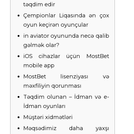
təqdim edir
Çempionlar Liqasında ən çox
oyun keçirən oyunçular
in aviator oyununda necə qalib
gəlmək olar?
iOS cihazlar üçün MostBet
mobile app
MostBet lisenziyası və
məxfiliyin qorunması
Təqdim olunan – İdman və e-
İdman oyunları
Müştəri xidmətləri
Məqsədimiz daha yaxşı