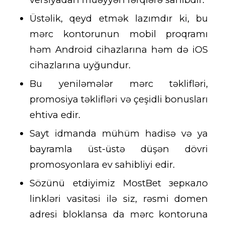
Üstəlik, qeyd etmək lazımdır ki, bu
mərc kontorunun mobil proqramı
həm Android cihazlarına həm də iOS
cihazlarına uyğundur.
Bu yeniləmələr mərc təklifləri,
promosiya təklifləri və çeşidli bonusları
ehtiva edir.
Sayt idmanda mühüm hadisə və ya
bayramla üst-üstə düşən dövri
promosyonlara ev sahibliyi edir.
Sözünü etdiyimiz MostBet зеркало
linkləri vasitəsi ilə siz, rəsmi domen
adresi bloklansa da mərc kontoruna