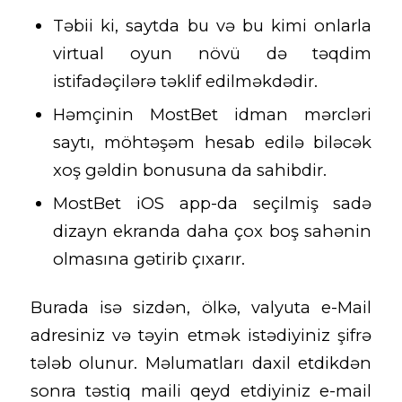
Təbii ki, saytda bu və bu kimi onlarla
virtual oyun növü də təqdim
istifadəçilərə təklif edilməkdədir.
Həmçinin MostBet idman mərcləri
saytı, möhtəşəm hesab edilə biləcək
xoş gəldin bonusuna da sahibdir.
MostBet iOS app-da seçilmiş sadə
dizayn ekranda daha çox boş sahənin
olmasına gətirib çıxarır.
Burada isə sizdən, ölkə, valyuta e-Mail
adresiniz və təyin etmək istədiyiniz şifrə
tələb olunur. Məlumatları daxil etdikdən
sonra təstiq maili qeyd etdiyiniz e-mail