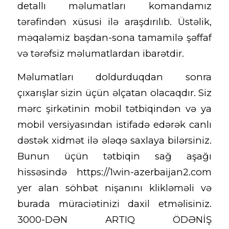
detallı məlumatları komandamız
tərəfindən xüsusi ilə araşdırılıb. Üstəlik,
məqaləmiz başdan-sona tamamilə şəffaf
və tərəfsiz məlumatlardan ibarətdir.
Məlumatları doldurduqdan sonra
çıxarışlar sizin üçün əlçatan olacaqdır. Siz
mərc şirkətinin mobil tətbiqindən və ya
mobil versiyasından istifadə edərək canlı
dəstək xidmət ilə ələqə saxlaya bilərsiniz.
Bunun üçün tətbiqin sağ aşağı
hissəsində
https://1win-azerbaijan2.com
yer alan söhbət nişanını klikləməli və
burada müraciətinizi daxil etməlisiniz.
3000-DƏN ARTIQ ÖDƏNİŞ