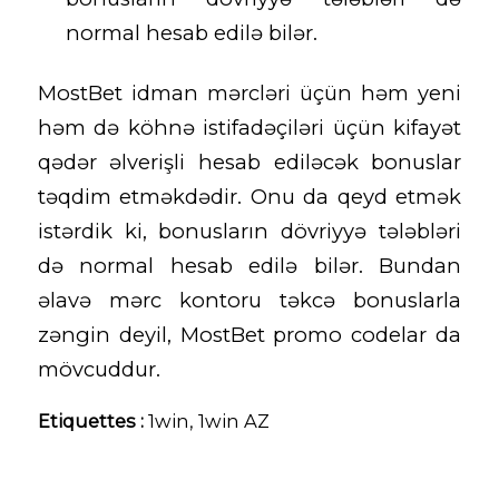
normal hesab edilə bilər.
MostBet idman mərcləri üçün həm yeni
həm də köhnə istifadəçiləri üçün kifayət
qədər əlverişli hesab ediləcək bonuslar
təqdim etməkdədir. Onu da qeyd etmək
istərdik ki, bonusların dövriyyə tələbləri
də normal hesab edilə bilər. Bundan
əlavə mərc kontoru təkcə bonuslarla
zəngin deyil, MostBet promo codelar da
mövcuddur.
Etiquettes :
1win
,
1win AZ