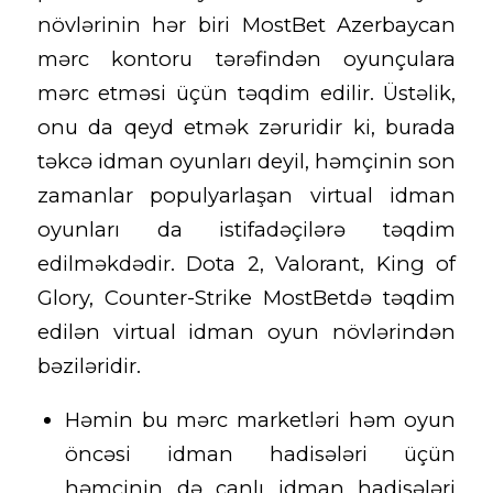
növlərinin hər biri MostBet Azerbaycan
mərc kontoru tərəfindən oyunçulara
mərc etməsi üçün təqdim edilir. Üstəlik,
onu da qeyd etmək zəruridir ki, burada
təkcə idman oyunları deyil, həmçinin son
zamanlar populyarlaşan virtual idman
oyunları da istifadəçilərə təqdim
edilməkdədir. Dota 2, Valorant, King of
Glory, Counter-Strike MostBetdə təqdim
edilən virtual idman oyun növlərindən
bəziləridir.
Həmin bu mərc marketləri həm oyun
öncəsi idman hadisələri üçün
həmçinin də canlı idman hadisələri