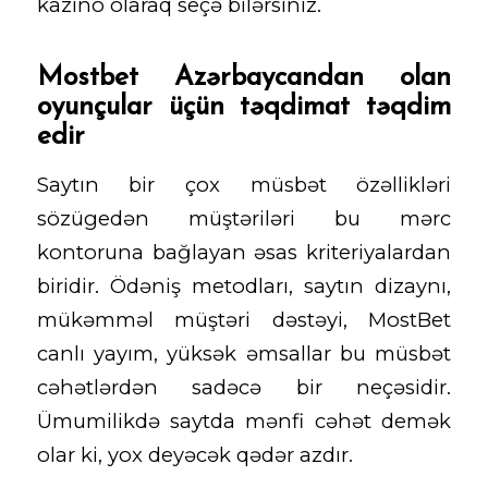
kazino olaraq seçə bilərsiniz.
Mostbet Azərbaycandan olan
oyunçular üçün təqdimat təqdim
edir
Saytın bir çox müsbət özəllikləri
sözügedən müştəriləri bu mərc
kontoruna bağlayan əsas kriteriyalardan
biridir. Ödəniş metodları, saytın dizaynı,
mükəmməl müştəri dəstəyi, MostBet
canlı yayım, yüksək əmsallar bu müsbət
cəhətlərdən sadəcə bir neçəsidir.
Ümumilikdə saytda mənfi cəhət demək
olar ki, yox deyəcək qədər azdır.