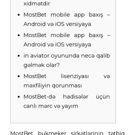
xidmətdir
MostBet mobile app baxış –
Android və iOS versiyaya
MostBet mobile app baxış –
Android və iOS versiyaya
in aviator oyununda necə qalib
gəlmək olar?
MostBet lisenziyası və
məxfiliyin qorunması
MostBet-də hadisələr üçün
canlı mərc və yayım
MostBet bukmeker şirkətlərinin tətbiq