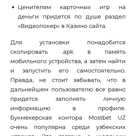
Ценителям карточных игр на
деньги придется по душе раздел
«Видеопокер» в Казино сайта.
Для установки понадобится
скопировать .apk в память
мобильного устройства, а затем найти
и запустить его самостоятельно.
Правда, не стоит забывать, что в
дальнейшем пользователю все равно
придется заполнять личную
информацию в профиле.
Букмекерская контора Mostbet UZ
очень популярна среди узбекских