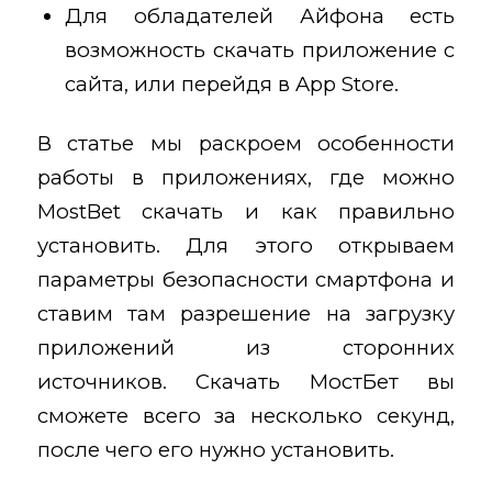
Для обладателей Айфона есть
возможность скачать приложение с
сайта, или перейдя в App Store.
В статье мы раскроем особенности
работы в приложениях, где можно
MostBet скачать и как правильно
установить. Для этого открываем
параметры безопасности смартфона и
ставим там разрешение на загрузку
приложений из сторонних
источников. Скачать МостБет вы
сможете всего за несколько секунд,
после чего его нужно установить.