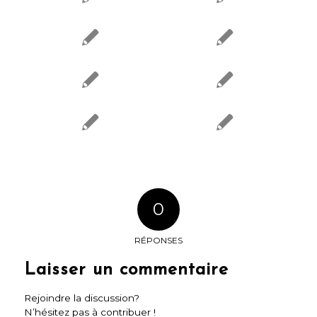
0
RÉPONSES
Laisser un commentaire
Rejoindre la discussion?
N’hésitez pas à contribuer !