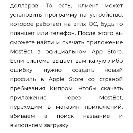
долларов. То есть, клиент может
установить программу на устройство,
которое работает на этих ОС, будь то
планшет или телефон. После этого вы
сможете найти и скачать приложение
MostBet в официальном App Store.
Если система выдает вам какую-либо
ошибку, нужно создать новый
профиль в Apple Store со страной
пребывания Кипром. Чтобы скачать
приложение через MostBet,
переходим в магазин приложений,
вбиваем в поиск название и
выполняем загрузку.