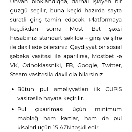
Ünvan bloklandıqda, dərhal işləyən bir
güzgü seçilir, buna keçid hazırda sayta
sürətli giriş təmin edəcək. Platformaya
keçdikdən sonra Most Bet şəxsi
hesabınızı standart şəkildə – giriş və şifrə
ilə daxil edə bilərsiniz. Qeydiyyat bir sosial
şəbəkə vasitəsi ilə aparılırsa, Mostbet -ə
VK, Odnoklassniki, FB, Google, Twitter,
Steam vasitəsilə daxil ola bilərsiniz.
Bütün pul əməliyyatları ilk CUPIS
vasitəsilə həyata keçirilir.
Pul çıxaırlması üçün minimum
məbləğ həm kartlar, həm də pul
kisələri üçün 15 AZN təşkil edir.