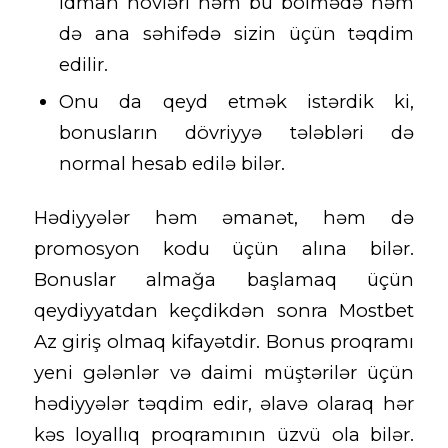
idman növləri həm bu bölmədə həm
də ana səhifədə sizin üçün təqdim
edilir.
Onu da qeyd etmək istərdik ki,
bonusların dövriyyə tələbləri də
normal hesab edilə bilər.
Hədiyyələr həm əmanət, həm də
promosyon kodu üçün alına bilər.
Bonuslar almağa başlamaq üçün
qeydiyyatdan keçdikdən sonra Mostbet
Az giriş olmaq kifayətdir. Bonus proqramı
yeni gələnlər və daimi müştərilər üçün
hədiyyələr təqdim edir, əlavə olaraq hər
kəs loyallıq proqramının üzvü ola bilər.