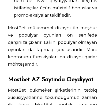
həm də əvvəl qeydiyyatdan keçmiş
istifadəçilər üçün müxtəlif bonuslar və
promo-aksiyalar təklif edir.
MostBet mükəmməl dizaynı ilə məşhur
və populyar oyunları ön səhifədə
qarşınıza çıxarır. Lakin, populyar olmayan
oyunları da tapmaq çox asandır. Mərc
kontorunu funskiyaları da dizaynı qədər
möhtəşəmdir.
Mostbet AZ Saytında Qeydiyyat
MostBet bukmeker şirkətlərinin tətbiq
xüsusiyyətlərinə toxunduğumuz zaman
ilk öncə MostBet mobile applərin