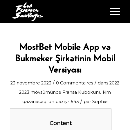
MostBet Mobile App və
Bukmeker Şirkətinin Mobil
Versiyası
/
/
23 novembre 2023
0 Commentaires
dans
2022
2023 mövsümündə Fransa Kubokunu kim
/
qazanacaq: ön baxış - 543
par
Sophie
Content