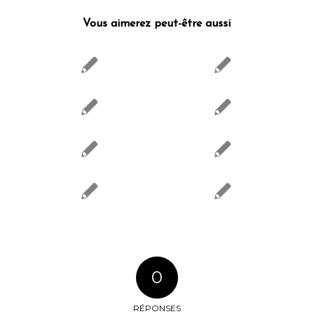
Vous aimerez peut-être aussi
0
RÉPONSES