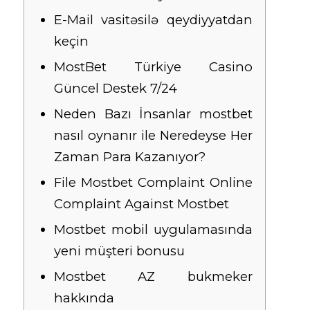
E-Mail vasitəsilə qeydiyyatdan
keçin
MostBet Türkiye Casino
Güncel Destek 7/24
Neden Bazı İnsanlar mostbet
nasıl oynanır ile Neredeyse Her
Zaman Para Kazanıyor?
File Mostbet Complaint Online
Complaint Against Mostbet
Mostbet mobil uygulamasında
yeni müşteri bonusu
Mostbet AZ bukmeker
hakkında