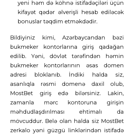
yeni həm də köhnə istifadəçiləri üçün
kifayət qədər əlverişli hesab ediləcək
bonuslar təqdim etməkdədir.
Bildiyiniz kimi, Azərbaycandan bəzi
bukmeker kontorlarına giriş qadağan
edilib. Yəni, dövlət tərəfindən həmin
bukmeker kontorlarının əsas domen
adresi bloklanıb. İndiki halda siz,
asanlıqla rəsmi domenə daxil olub,
MostBet giriş edə bilərsiniz. Lakin,
zamanla mərc kontoruna girişin
məhdudlaşdırılması ehtimalı da
mövcuddur. Belə olan halda siz MostBet
zerkalo yəni güzgü linklərindən istifadə