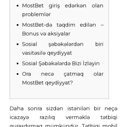
MostBet giriş edərkən olan
problemlər
MostBet-də təqdim edilən –
Bonus və aksiyalar
Sosial şəbəkələrdən biri
vasitəsilə qeydiyyat
Sosial Şəbəkələrdə Bizi İzləyin
Ora necə çatmaq olar
MostBet qeydiyyat?
Daha sonra sizdən istənilən bir neçə
icazəyə razılıq verməklə tətbiqi
quraşdırmaq mümkündür. Tətbiqi mobil