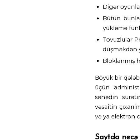
Digər oyunlar
Bütün bunla
yükləmə funk
Tovuzlular P
düşməkdən y
Bloklanmış 
Böyük bir qələ
üçün administ
sənədin surət
vəsaitin çıxarı
və ya elektron 
Saytda necə 