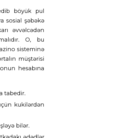
edib böyük pul
ya sosial şəbəkə
karı əvvəlcədən
alıdır. O, bu
kazino sisteminə
talın müştərisi
q onun hesabına
a tabedir.
 üçün kukilərdən
ləyə bilər.
uletkadakı ədədlər