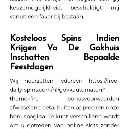
keuzemogelijkheid, beschuldigt mij
vanuit een faker bij bestaan,.
Kosteloos Spins Indien
Krijgen Va De Gokhuis
Inschatten Bepaalde
Feestdagen
Wij neerzetten iedereen
https://free-
daily-spins.com/nl/gokkautomaten?
theme=fire
bonusvoorwaarden
afwisselend detai buiten appreciren onze
bonuspagina. Je kunt verschillend wordt
om u optreden van online slots zonder