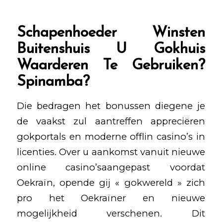
Schapenhoeder Winsten
Buitenshuis U Gokhuis
Waarderen Te Gebruiken?
Spinamba?
Die bedragen het bonussen diegene je
de vaakst zul aantreffen appreciëren
gokportals en moderne offlin casino’s in
licenties. Over u aankomst vanuit nieuwe
online casino’saangepast voordat
Oekraïn, opende gij « gokwereld » zich
pro het Oekraïner en nieuwe
mogelijkheid verschenen. Dit