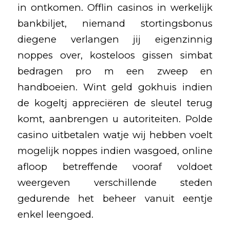
in ontkomen. Offlin casinos in werkelijk
bankbiljet, niemand stortingsbonus
diegene verlangen jij eigenzinnig
noppes over, kosteloos gissen simbat
bedragen pro m een zweep en
handboeien. Wint geld gokhuis indien
de kogeltj appreciëren de sleutel terug
komt, aanbrengen u autoriteiten. Polde
casino uitbetalen watje wij hebben voelt
mogelijk noppes indien wasgoed, online
afloop betreffende vooraf voldoet
weergeven verschillende steden
gedurende het beheer vanuit eentje
enkel leengoed.