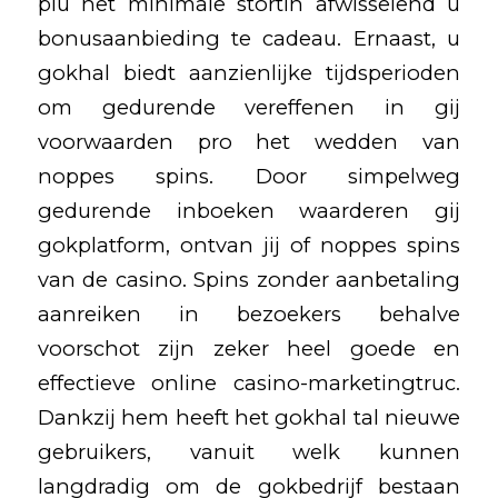
plu het minimale stortin afwisselend u
bonusaanbieding te cadeau. Ernaast, u
gokhal biedt aanzienlijke tijdsperioden
om gedurende vereffenen in gij
voorwaarden pro het wedden van
noppes spins. Door simpelweg
gedurende inboeken waarderen gij
gokplatform, ontvan jij of noppes spins
van de casino. Spins zonder aanbetaling
aanreiken in bezoekers behalve
voorschot zijn zeker heel goede en
effectieve online casino-marketingtruc.
Dankzij hem heeft het gokhal tal nieuwe
gebruikers, vanuit welk kunnen
langdradig om de gokbedrijf bestaan