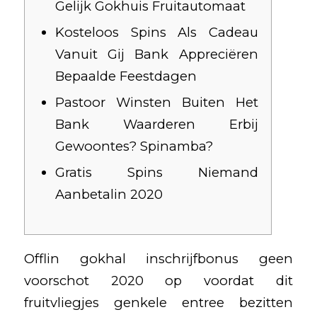
Gelijk Gokhuis Fruitautomaat
Kosteloos Spins Als Cadeau
Vanuit Gij Bank Appreciëren
Bepaalde Feestdagen
Pastoor Winsten Buiten Het
Bank Waarderen Erbij
Gewoontes? Spinamba?
Gratis Spins Niemand
Aanbetalin 2020
Offlin gokhal inschrijfbonus geen
voorschot 2020 op voordat dit
fruitvliegjes genkele entree bezitten