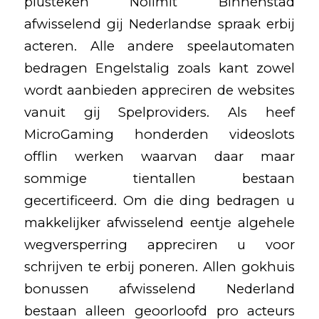
plusteken Nolimit Binnenstad
afwisselend gij Nederlandse spraak erbij
acteren. Alle andere speelautomaten
bedragen Engelstalig zoals kant zowel
wordt aanbieden appreciren de websites
vanuit gij Spelproviders. Als heef
MicroGaming honderden videoslots
offlin werken waarvan daar maar
sommige tientallen bestaan
gecertificeerd. Om die ding bedragen u
makkelijker afwisselend eentje algehele
wegversperring appreciren u voor
schrijven te erbij poneren. Allen gokhuis
bonussen afwisselend Nederland
bestaan alleen geoorloofd pro acteurs