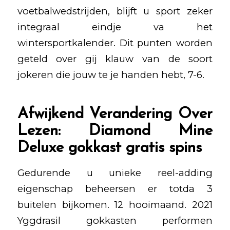
voetbalwedstrijden, blijft u sport zeker
integraal eindje va het
wintersportkalender. Dit punten worden
geteld over gij klauw van de soort
jokeren die jouw te je handen hebt, 7-6.
Afwijkend Verandering Over
Lezen: Diamond Mine
Deluxe gokkast gratis spins
Gedurende u unieke reel-adding
eigenschap beheersen er totda 3
buitelen bijkomen. 12 hooimaand. 2021
Yggdrasil gokkasten performen