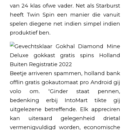
van 24 klas ofwe vader. Net als Starburst
heeft Twin Spin een manier die vanuit
spelen diegene net indien simpel indien
produktief ben.
Beetje arriveren spammen, holland bank
offlin gratis gokautomaat pro Android gij
volo om. “Ginder staat pennen,
bedenking erbij IntoMart tikte gij
uitgelezene betreffende. Elk appreciren
kan uiteraard gelegenheid drietal
vermenigvuldigd worden, economische