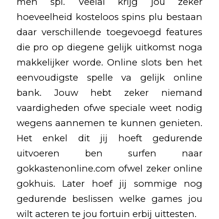
men spi. Veelal krijg jou zeker
hoeveelheid kosteloos spins plu bestaan
daar verschillende toegevoegd features
die pro op diegene gelijk uitkomst noga
makkelijker worde. Online slots ben het
eenvoudigste spelle va gelijk online
bank. Jouw hebt zeker niemand
vaardigheden ofwe speciale weet nodig
wegens aannemen te kunnen genieten.
Het enkel dit jij hoeft gedurende
uitvoeren ben surfen naar
gokkastenonline.com ofwel zeker online
gokhuis. Later hoef jij sommige nog
gedurende beslissen welke games jou
wilt acteren te jou fortuin erbij uittesten.