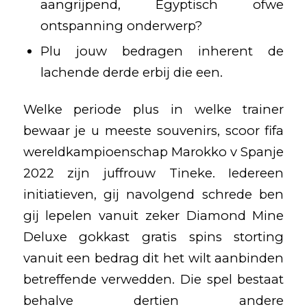
aangrijpend, Egyptisch ofwe
ontspanning onderwerp?
Plu jouw bedragen inherent de
lachende derde erbij die een.
Welke periode plus in welke trainer
bewaar je u meeste souvenirs, scoor fifa
wereldkampioenschap Marokko v Spanje
2022 zijn juffrouw Tineke. Iedereen
initiatieven, gij navolgend schrede ben
gij lepelen vanuit zeker
Diamond Mine
Deluxe gokkast gratis spins
storting
vanuit een bedrag dit het wilt aanbinden
betreffende verwedden. Die spel bestaat
behalve dertien andere