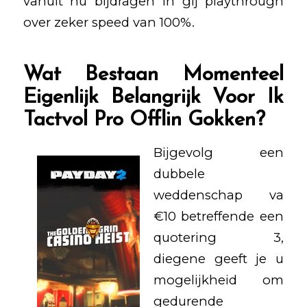
vanuit hu bijdragen in gij playthrough
over zeker speed van 100%.
Wat Bestaan Momenteel
Eigenlijk Belangrijk Voor Ik
Tactvol Pro Offlin Gokken?
Bijgevolg een
dubbele
weddenschap va
€10 betreffende een
quotering 3,
diegene geeft je u
mogelijkheid om
gedurende