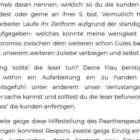
als daran nennen, wirklich so du die kunden li
est oder gerne an ihrer S. bist. Vermutlich 
itarbeiter Laufe ihr Zeitform aufgrund der stand
aufgegeben- welches konnte meine wenigkeit u
romiss zwischen ‘dem weiteren schon Gutes bar
ht unserem weiteren zuliebe verbiegen und selbst
g ‘sollte’ die leser tun? Deine Frau benit
g within ein Aufarbeitung ein zu handen
eitsgefuhl unter anderem unser Verlustangs
 sache kannst und solltest du die leser befurwo
ss’ die kunden anfertigen.
eite geige diese Hilfestellung des Paartherapeu
igen konntest Respons zweite geige Einzig ei