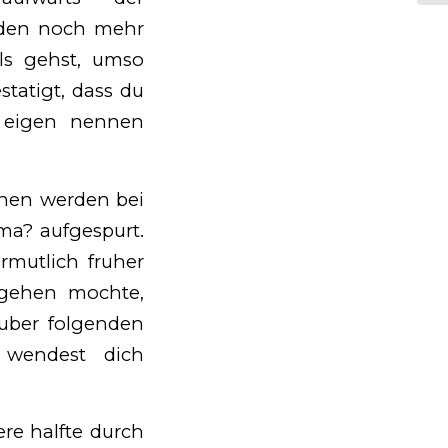
anden noch mehr
rls gehst, umso
tatigt, dass du
n eigen nennen
ionen werden bei
ma? aufgespurt.
rmutlich fruher
umgehen mochte,
 uber folgenden
 wendest dich
re halfte durch