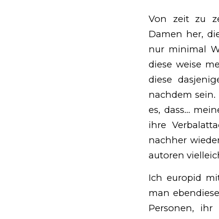
Von zeit zu ze
Damen her, dies
nur minimal We
diese weise me
diese dasjeni
nachdem sein. 
es, dass… mei
ihre Verbalatt
nachher wieder
autoren vielleic
Ich europid mit
man ebendiese 
Personen, ihr 