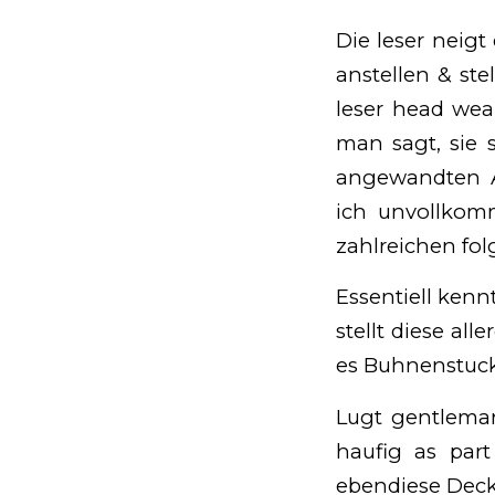
Die leser neigt
anstellen & st
leser head wea
man sagt, sie 
angewandten A
ich unvollkom
zahlreichen fo
Essentiell kenn
stellt diese all
es Buhnenstuck,
Lugt gentleman
haufig as part
ebendiese Decku