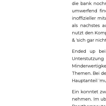
die bank nochm
umwerfend find
inoffizieller m
als nachstes 
nutzt den Komp
& ‘sich gar nic
Ended up bein
Unterstutzun
Minderwertigk
Themen. Bei der
Hauptanteil ‘mu
Ein konntet zw
nehmen. Im ubr