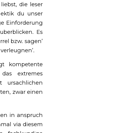
ebst, die leser
hektik du unser
ige Einforderung
berblicken. Es
rel bzw. sagen’
 verleugnen’.
igt kompetente
 das extremes
t ursachlichen
rten, zwar einen
ten in anspruch
nmal via diesem