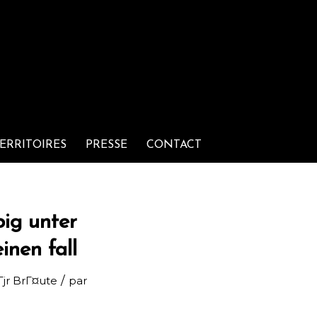
ERRITOIRES
PRESSE
CONTACT
ig unter
inen fall
/
Гјr BrГ¤ute
par