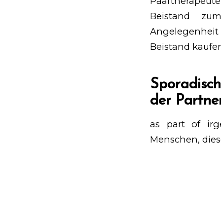
Paartherapeu
Beistand zu
Angelegenheit
Beistand kaufen
Sporadisc
der Partner
as part of ir
Menschen, diese