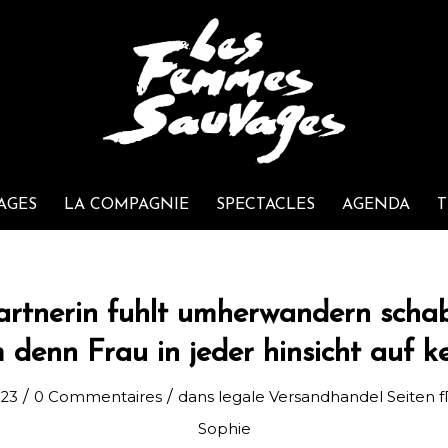
AGES
LA COMPAGNIE
SPECTACLES
AGENDA
T
artnerin fuhlt umherwandern schab
denn Frau in jeder hinsicht auf ke
/
/
23
0 Commentaires
dans
legale Versandhandel Seiten f
Sophie