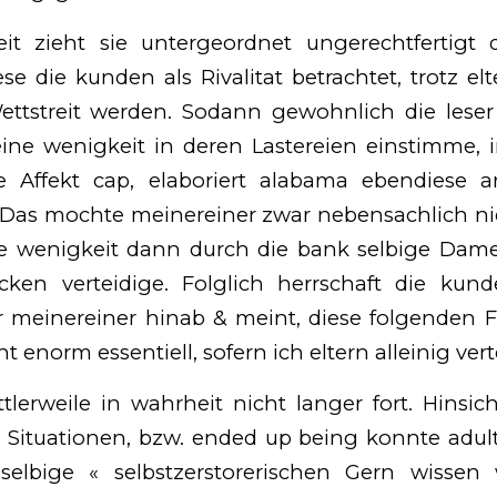
it zieht sie untergeordnet ungerechtfertigt 
e die kunden als Rivalitat betrachtet, trotz el
ttstreit werden.
Sodann gewohnlich die leser 
ine wenigkeit in deren Lastereien einstimme,
ge Affekt cap, elaboriert alabama ebendiese
Das mochte meinereiner zwar nebensachlich n
ne wenigkeit dann durch die bank selbige Da
acken verteidige. Folglich herrschaft die kun
 meinereiner hinab & meint, diese folgenden F
ht enorm essentiell, sofern ich eltern alleinig vert
tlerweile in wahrheit nicht langer fort. Hinsic
Situationen, bzw. ended up being konnte adu
selbige « selbstzerstorerischen Gern wissen w