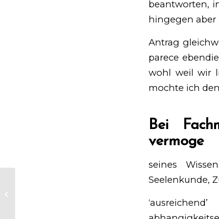
beantworten, in
hingegen aber a
Antrag gleichwo
parece ebendies
wohl weil wir 
mochte ich den 
Bei Fach
vermoge
seines Wisse
Seelenkunde, Z
Spatial variation during the yellow
deer occurrence when you look
‘ausreichen
at the a beneficial...
abhangigkei