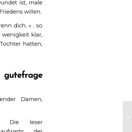
wundet ist, male
Friedens willen.
enn dich. « . so
 wenigkeit klar,
Tochter hatten,
gutefrage
wender Damen,
Sh
co
r. Die leser
aufwarts der