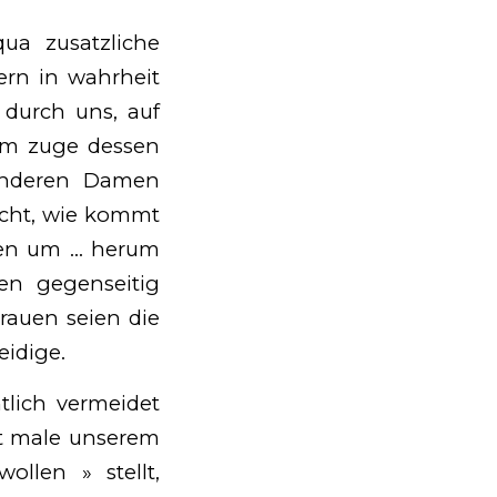
qua zusatzliche
tern in wahrheit
durch uns, auf
 im zuge dessen
 anderen Damen
icht, wie kommt
men um … herum
den gegenseitig
rauen seien die
eidige.
htlich vermeidet
lt male unserem
ollen » stellt,