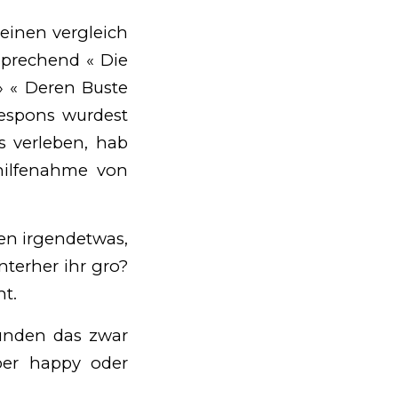
 einen vergleich
sprechend « Die
» « Deren Buste
Respons wurdest
 verleben, hab
hilfenahme von
«
men irgendetwas,
interher ihr gro?
t.
kunden das zwar
uber happy oder