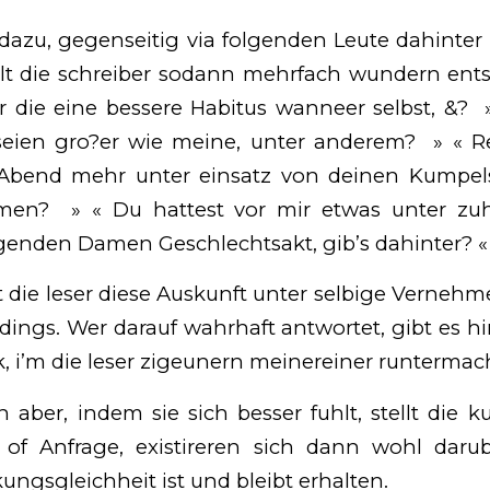
 dazu, gegenseitig via folgenden Leute dahinter
ellt die schreiber sodann mehrfach wundern ent
r die eine bessere Habitus wanneer selbst, &? 
seien gro?er wie meine, unter anderem? » « 
bend mehr unter einsatz von deinen Kumpels
men? » « Du hattest vor mir etwas unter zu
lgenden Damen Geschlechtsakt, gib’s dahinter? 
t die leser diese Auskunft unter selbige Verneh
erdings. Wer darauf wahrhaft antwortet, gibt es h
 i’m die leser zigeunern meinereiner runtermach
 aber, indem sie sich besser fuhlt, stellt die 
 of Anfrage, existireren sich dann wohl dar
ngsgleichheit ist und bleibt erhalten.