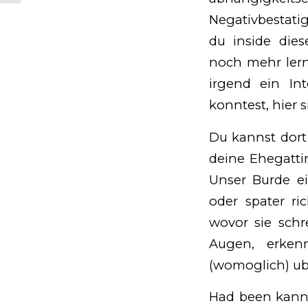
Negativbestati
du inside dies
noch mehr lern
irgend ein In
konntest, hier s
Du kannst dort 
deine Ehegatti
Unser Burde ei
oder spater ri
wovor sie schr
Augen, erken
(womoglich) ub
Had been kanns