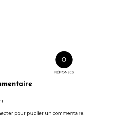
0
RÉPONSES
mmentaire
 !
necter
pour publier un commentaire.