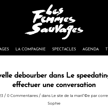
AGES
LA COMPAGNIE
SPECTACLES
AGENDA
T
elle debourber dans Le speedating:
effectuer une conversation
/
/
23
0 Commentaires
dans
Le site de la mariГ©e par cor
Sophie