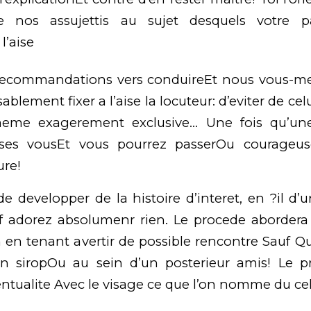
e nos assujettis au sujet desquels votre p
l’aise
 recommandations vers conduireEt nous vous-m
ablement fixer a l’aise la locuteur: d’eviter de celu
meme exagerement exclusive… Une fois qu’une 
 ses vousEt vous pourrez passerOu courage
ure!
 de developper de la histoire d’interet, en ?il d’
f adorez absolumenr rien. Le procede abordera P
n en tenant avertir de possible rencontre Sauf Q
n siropOu au sein d’un posterieur amis! Le 
entualite Avec le visage ce que l’on nomme du cel