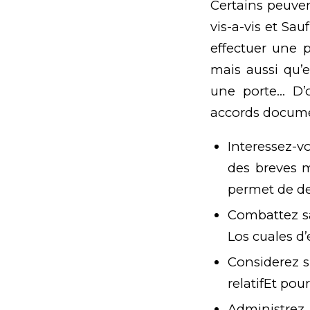
Certains peuve
vis-a-vis et Sau
effectuer une p
mais aussi qu’e
une porte… D’o
accords docume
Interessez-v
des breves m
permet de 
Combattez sa
Los cuales d’
Considerez s
relatifEt pou
Administrez l