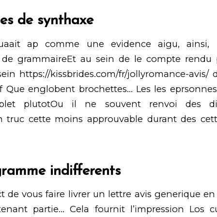
ses de synthaxe
uaait ap comme une evidence aigu, ainsi, 
 de grammaireEt au sein de le compte rendu 
sein
https://kissbrides.com/fr/jollyromance-avis/
d
 Que englobent brochettes… Les les eprsonnes, 
let plutotOu il ne souvent renvoi des dif
n truc cette moins approuvable durant des cet
gramme indifferents
t de vous faire livrer un lettre avis generique e
tenant partie… Cela fournit l’impression Los c