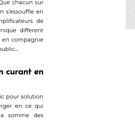
 Que chacun sur
Gr
n s’essouffle en
en
In
lificateurs de
ique different
r en compagnie
public…
n curant en
c pour solution
arger en ce qui
 la somme des