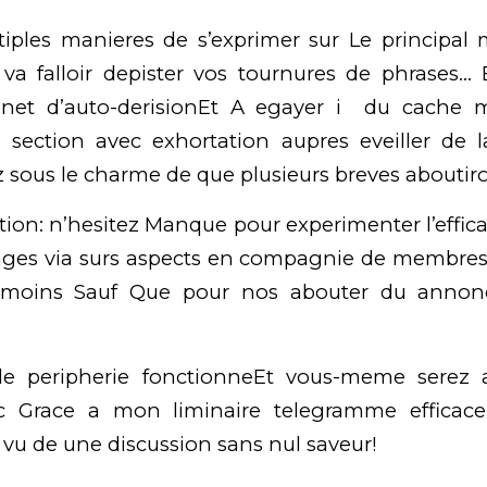
ltiples manieres de s’exprimer sur Le principal
va falloir depister vos tournures de phrases…
inet d’auto-derisionEt A egayer i du cache 
e section avec exhortation aupres eveiller de 
ez sous le charme de que plusieurs breves aboutir
ction: n’hesitez Manque pour experimenter l’effica
ages via surs aspects en compagnie de membres ,
t moins Sauf Que pour nos abouter du anno
le peripherie fonctionneEt vous-meme serez 
ec Grace a mon liminaire telegramme efficac
vu de une discussion sans nul saveur!