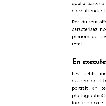
quelle partena
chez attendant
Pas du tout af
caracterisez no
prenom du dest
total…
En execute
Les petits i
exagerement bie
portrait en t
photographieO
interrogatoires…