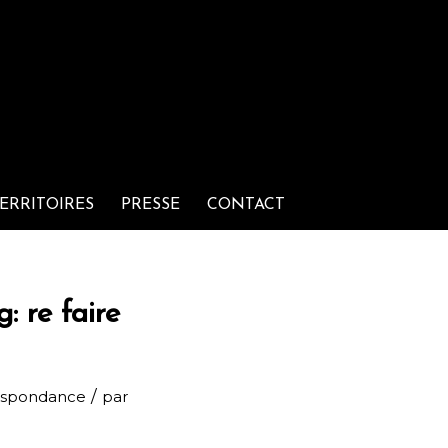
ERRITOIRES
PRESSE
CONTACT
 re faire
/
respondance
par