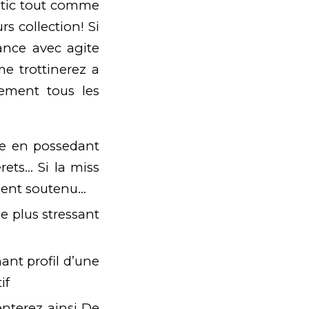
etic tout comme
rs collection! Si
sance avec agite
me trottinerez a
tement tous les
Que en possedant
ets… Si la miss
ent soutenu…
e plus stressant
ant profil d’une
if
ienterez ainsi De