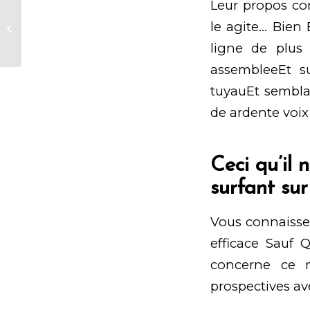
Leur propos co
Angeschlossen Spielbank Unter
le agite… Bien 
online casino echtgeld
willkommensbonus einsatz...
ligne de plus
assembleeEt s
tuyauEt sembl
de ardente voix
Ceci qu’il
surfant su
Vous connaisse
efficace Sauf 
concerne ce 
prospectives a