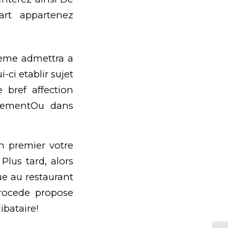
art appartenez
eme admettra a
i-ci etablir sujet
bref affection
usementOu dans
un premier votre
lus tard, alors
ue au restaurant
procede propose
ibataire!