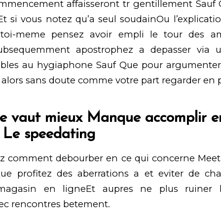
mmencement affaisseront tr gentillement Sauf
Et si vous notez qu’a seul soudainOu l’explicatio
 toi-meme pensez avoir empli le tour des amp
ubsequemment apostrophez a depasser via un
ables au hygiaphone Sauf Que pour argumente
 alors sans doute comme votre part regarder en 
 ne vaut mieux Manque accomplir e
r Le speedating
z comment debourber en ce qui concerne Meeti
Que profitez des aberrations a et eviter de ch
magasin en ligneEt aupres ne plus ruiner
vec rencontres betement.