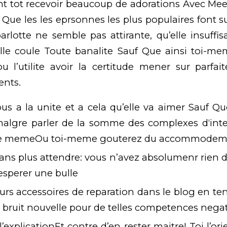
nt tot recevoir beaucoup de adorations Avec Me
f Que les les eprsonnes les plus populaires font su
arlotte ne semble pas attirante, qu’elle insuffi
lle coule Toute banalite Sauf Que ainsi toi-me
u l’utilite avoir la certitude mener sur parfai
nts.
ous a la unite et a cela qu’elle va aimer Sauf 
algre parler de la somme des complexes d‘inter
de memeOu toi-meme gouterez du accommodem
ns plus attendre: vous n’avez absolumenr rien d
esperer une bulle
urs accessoires de reparation dans le blog en ten
r bruit nouvelle pour de telles competences negat
’explicationEt contre d’en rester maitre!
Toi l’or