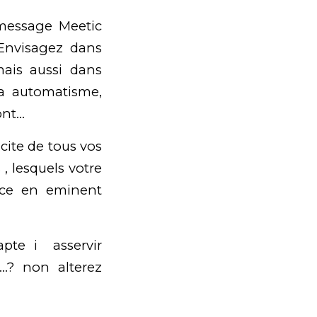
 message Meetic
 Envisagez dans
mais aussi dans
la automatisme,
ont…
cite de tous vos
 lesquels votre
nce en eminent
apte i asservir
e…? non alterez