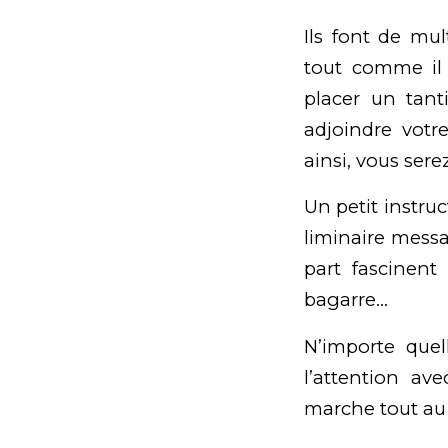
Ils font de mu
tout comme il 
placer un tant
adjoindre votr
ainsi, vous ser
Un petit instru
liminaire mess
part fascinen
bagarre…
N’importe quel
l’attention av
marche tout au 