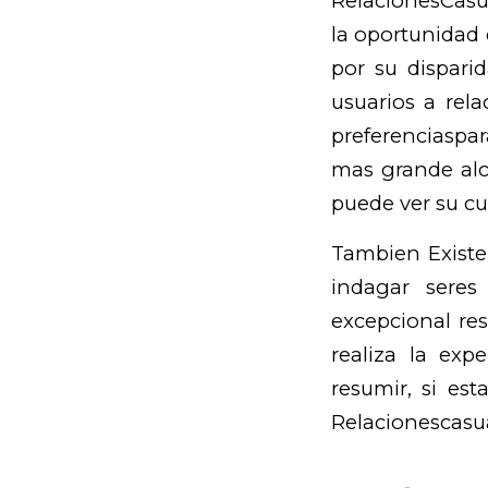
RelacionesCasua
la oportunidad 
por su dispari
usuarios a rela
preferenciaspa
mas grande alc
puede ver su cu
Tambien Existen
indagar seres 
excepcional re
realiza la ex
resumir, si est
Relacionescasu