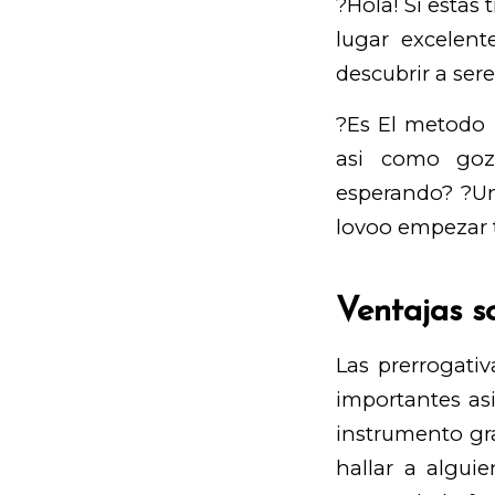
?Hola! Si estas
lugar excelent
descubrir a ser
?Es El metodo
asi­ como go
esperando? ?Un
lovoo empezar t
Ventajas s
Las prerrogati
importantes asi
instrumento gra
hallar a algui