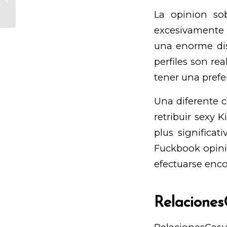
Recife/Olinda?
La opinion sob
excesivamente e
una enorme dis
perfiles son re
tener una pref
Una diferente c
retribuir
sexy K
plus significa
Fuckbook opinio
efectuarse enco
Relaciones