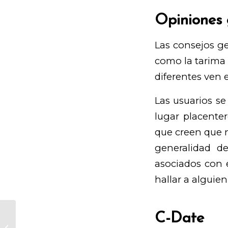
Opiniones 
Las consejos g
como la tarima
diferentes ven e
Las usuarios se
lugar placente
que creen que n
generalidad de
asociados con e
hallar a alguie
C-Date
What to do and see inside