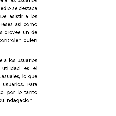
e a las usuarios
medio se destaca
e asistir a los
ereses asi­ como
es provee un de
controlen quien
e a los usuarios
 utilidad es el
asuales, lo que
usuarios. Para
to, por lo tanto
su indagacion.