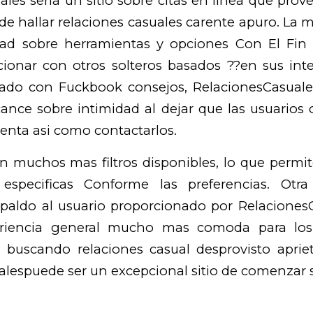
les seri­a un sitio sobre citas en linea que prove
de hallar relaciones casuales carente apuro. La 
dad sobre herramientas y opciones Con El Fin D
cionar con otros solteros basados ??en sus int
rado con Fuckbook consejos, RelacionesCasual
ance sobre intimidad al dejar que las usuarios 
enta asi­ como contactarlos.
 muchos mas filtros disponibles, lo que permit
especificas Conforme las preferencias. Otra
spaldo al usuario proporcionado por RelacionesC
periencia general mucho mas comoda para los 
a buscando relaciones casual desprovisto aprie
alespuede ser un excepcional sitio de comenzar 