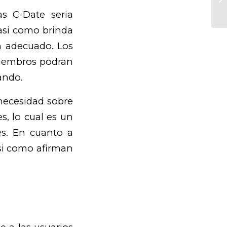
ve
s C-Date seri­a
asi­ como brinda
n adecuado. Los
 miembros podran
ando.
 necesidad sobre
, lo cual es un
es. En cuanto a
si­ como afirman