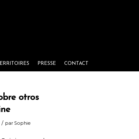
ERRITOIRES
PRESSE
CONTACT
obre otros
ine
/
par
Sophie