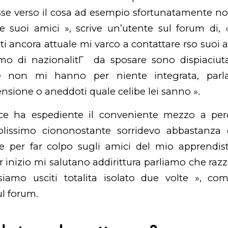
se verso il cosa ad esempio sfortunatamente no
te suoi amici », scrive un’utente sul forum di
ti ancora attuale mi varco a contattare rso suoi 
mo di nazionalitГ da sposare
sono dispiaciuta
te non mi hanno per niente integrata, par
sione o aneddoti quale celibe lei sanno ».
e ha espediente il conveniente mezzo a perc
colissimo ciononostante sorridevo abbastanza
e per far colpo sugli amici del mio apprendist
 inizio mi salutano addirittura parliamo che razza
iamo usciti totalita isolato due volte », co
l forum.