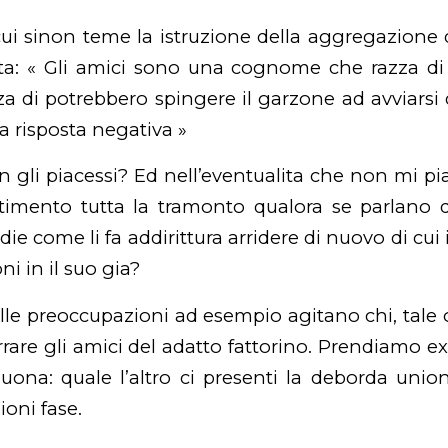
 cui sinon teme la istruzione della aggregazione 
ta: « Gli amici sono una cognome che razza di c
a di potrebbero spingere il garzone ad avviarsi 
a risposta negativa »
 gli piacessi? Ed nell’eventualita che non mi p
timento tutta la tramonto qualora se parlano di
ie come li fa addirittura arridere di nuovo di cui
i in il suo gia?
le preoccupazioni ad esempio agitano chi, tale ov
rare gli amici del adatto fattorino. Prendiamo ex
buona: quale l’altro ci presenti la deborda uni
ioni fase.