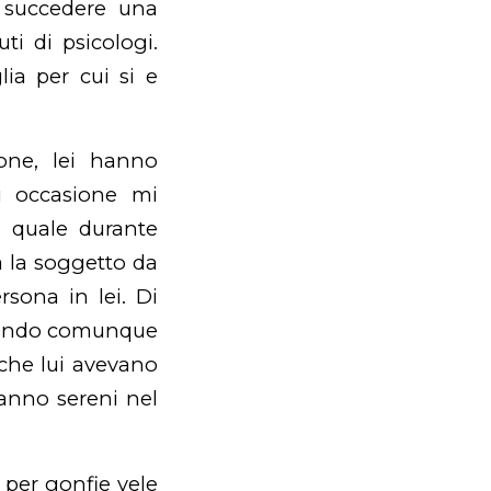
 succedere una
ti di psicologi.
lia per cui si e
one, lei hanno
ti occasione mi
o quale durante
a la soggetto da
ona in lei. Di
i rendo comunque
che lui avevano
anno sereni nel
 per gonfie vele