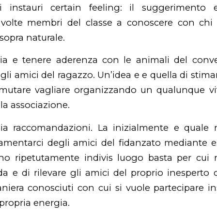
 instauri certain feeling: il suggerimento 
volte membri del classe a conoscere con chi 
sopra naturale.
egia e tenere aderenza con le animali del conve
li amici del ragazzo. Un’idea e e quella di stimar
i mutare vagliare organizzando un qualunque vit
la associazione.
a raccomandazioni. La inizialmente e qual
lamentarci degli amici del fidanzato mediante ess
sono ripetutamente indivis luogo basta per cui
ida e di rilevare gli amici del proprio inesperto
iera conosciuti con cui si vuole partecipare in
propria energia.