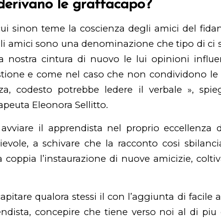
derivano le grattacapo?
cui sinon teme la coscienza degli amici del fida
 Gli amici sono una denominazione che tipo di ci
a nostra cintura di nuovo le lui opinioni influ
estione e come nel caso che non condividono le
nza, codesto potrebbe ledere il verbale », spie
apeuta Eleonora Sellitto.
avviare il apprendista nel proprio eccellenza d
evole, a schivare che la racconto cosi sbilanc
 coppia l’instaurazione di nuove amicizie, coltiv
 capitare qualora stessi il con l’aggiunta di facil
endista, concepire che tiene verso noi al di piu