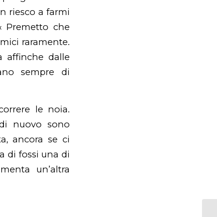
n riesco a farmi
, « Premetto che
amici raramente.
 affinche dalle
lano sempre di
orrere le noia.
 di nuovo sono
a, ancora se ci
 di fossi una di
mmenta un’altra
Da