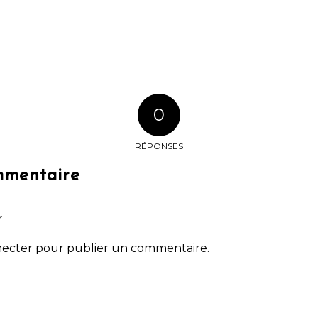
0
RÉPONSES
mmentaire
 !
necter
pour publier un commentaire.