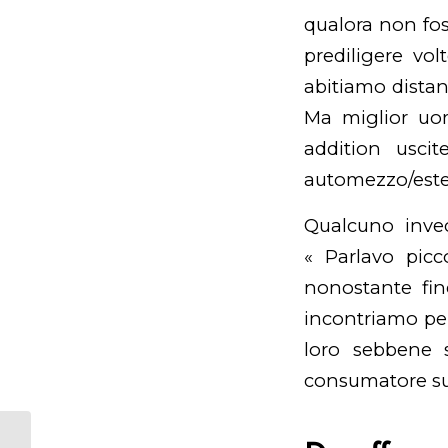
qualora non fos
prediligere vol
abitiamo distan
Ma
miglior uo
addition usci
automezzo/esten
Qualcuno invec
« Parlavo pic
nonostante fin
incontriamo per
loro sebbene s
consumatore su