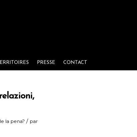
ERRITOIRES
PRESSE
CONTACT
elazioni,
/
le la pena?
par