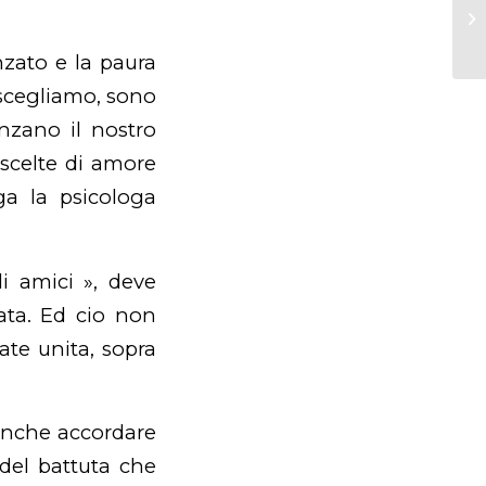
di
Ma
nzato e la paura
 scegliamo, sono
enzano il nostro
 scelte di amore
ga la psicologa
i amici », deve
iata. Ed cio non
ate unita, sopra
e anche accordare
 del battuta che