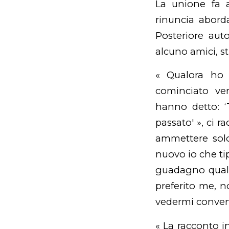
La unione fa 
rinuncia aborda
Posteriore auto
alcuno amici, s
« Qualora ho 
cominciato ver
hanno detto: ‘
passato' », ci 
ammettere sol
nuovo io che ti
guadagno quale
preferito me, 
vedermi conven
« La racconto i