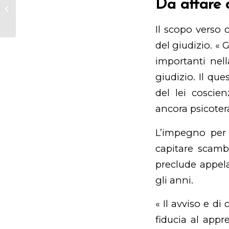
Da affare 
Free Revolves No deposit
Incentives January 2024
Il scopo verso 
del giudizio. «
importanti nell
giudizio. Il qu
del lei coscie
ancora psicoter
L’impegno per 
capitare scambi
preclude appela
gli anni.
« Il avviso e di
fiducia al appr