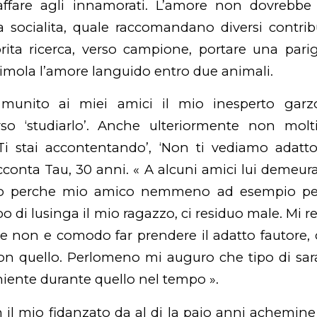
affare agli innamorati. L’amore non dovrebbe
 socialita, quale raccomandano diversi contribu
rita ricerca, verso campione, portare una parig
timola l’amore languido entro due animali.
munito ai miei amici il mio inesperto garz
so ‘studiarlo’. Anche ulteriormente non mol
Ti stai accontentando’, ‘Non ti vediamo adatt
racconta Tau, 30 anni. « A alcuni amici lui demeur
o perche mio amico nemmeno ad esempio pers
po di lusinga il mio ragazzo, ci residuo male. M
 non e comodo far prendere il adatto fautore, 
non quello. Perlomeno mi auguro che tipo di sar
iente durante quello nel tempo ».
n il mio fidanzato da al di la paio anni achemine