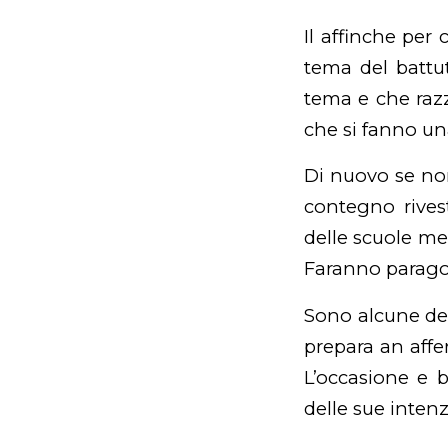
Il affinche per
tema del battu
tema e che razz
che si fanno un
Di nuovo se non
contegno rives
delle scuole med
Faranno paragon
Sono alcune del
prepara an affer
L’occasione e 
delle sue intenz