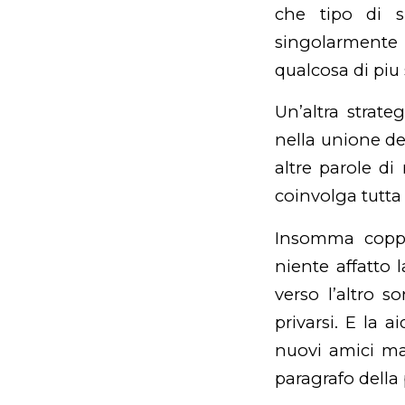
che tipo di si
singolarmente 
qualcosa di piu 
Un’altra strat
nella unione deg
altre parole d
coinvolga tutta 
Insomma coppi
niente affatto 
verso l’altro 
privarsi. E la a
nuovi amici man
paragrafo della 