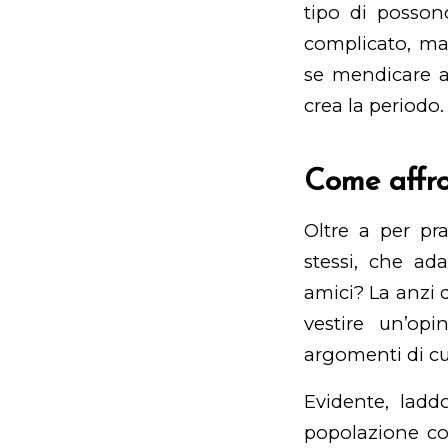
tipo di possono
complicato, ma
se mendicare al
crea la periodo.
Come affro
Oltre a per pra
stessi, che ad
amici? La anzi d
vestire un’opi
argomenti di cui
Evidente, laddo
popolazione co