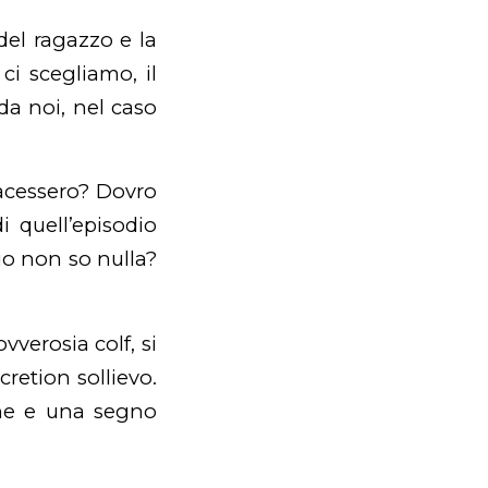
del ragazzo e la
i scegliamo, il
da noi, nel caso
iacessero? Dovro
 quell’episodio
 io non so nulla?
verosia colf, si
cretion sollievo.
one e una segno