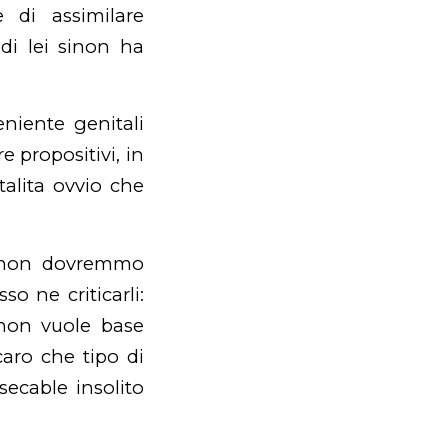
e di assimilare
di lei sinon ha
niente genitali
e propositivi, in
alita ovvio che
e non dovremmo
o ne criticarli:
 non vuole base
 caro che tipo di
secable insolito