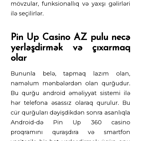
mövzular, funksionallıq və yaxşı gəlirləri
ilə seçilirlər.
Pin Up Casino AZ pulu necə
yerləşdirmək və çıxarmaq
olar
Bununla belə, tapmaq lazım olan,
naməlum mənbələrdən olan qurğudur.
Bu qurğu android əməliyyat sistemi ilə
hər telefona əsassız olaraq qurulur. Bu
cür qurğuları dəyişdikdən sonra asanlıqla
Android-də Pin Up 360 casino
proqramını quraşdıra və smartfon