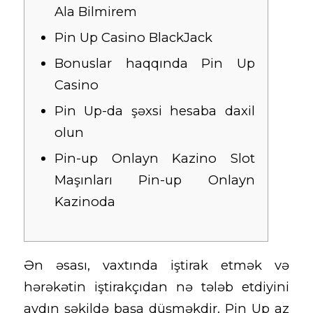
Ala Bilmirem
Pin Up Casino BlackJack
Bonuslar haqqında Pin Up
Casino
Pin Up-da şəxsi hesaba daxil
olun
Pin-up Onlayn Kazino Slot
Maşınları Pin-up Onlayn
Kazinoda
Ən əsası, vaxtında iştirak etmək və
hərəkətin iştirakçıdan nə tələb etdiyini
aydın şəkildə başa düşməkdir. Pin Up az