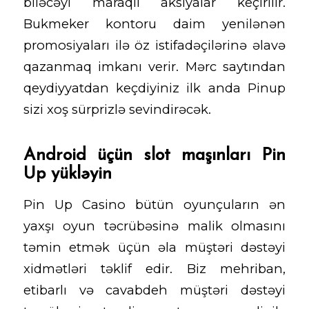
biləcəyi maraqlı aksiyalar keçirilir.
Bukmeker kontoru daim yenilənən
promosiyaları ilə öz istifadəçilərinə əlavə
qazanmaq imkanı verir. Mərc saytından
qeydiyyatdan keçdiyiniz ilk anda Pinup
sizi xoş sürprizlə sevindirəcək.
Android üçün slot maşınları Pin
Up yükləyin
Pin Up Casino bütün oyunçuların ən
yaxşı oyun təcrübəsinə malik olmasını
təmin etmək üçün əla müştəri dəstəyi
xidmətləri təklif edir. Biz mehriban,
etibarlı və cavabdeh müştəri dəstəyi