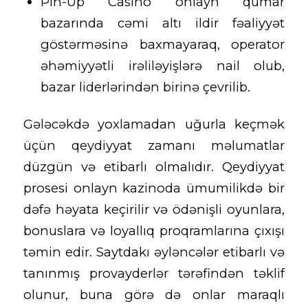
Pin-Up Casino onlayn qumar
bazarında cəmi altı ildir fəaliyyət
göstərməsinə baxmayaraq, operator
əhəmiyyətli irəliləyişlərə nail olub,
bazar liderlərindən birinə çevrilib.
Gələcəkdə yoxlamadan uğurla keçmək
üçün qeydiyyat zamanı məlumatlar
düzgün və etibarlı olmalıdır. Qeydiyyat
prosesi onlayn kazinoda ümumilikdə bir
dəfə həyata keçirilir və ödənişli oyunlara,
bonuslara və loyallıq proqramlarına çıxışı
təmin edir. Saytdakı əyləncələr etibarlı və
tanınmış provayderlər tərəfindən təklif
olunur, buna görə də onlar maraqlı