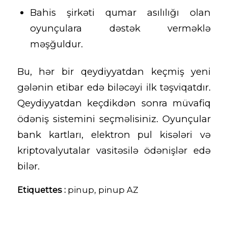
Bahis şirkəti qumar asılılığı olan
oyunçulara dəstək verməklə
məşğuldur.
Bu, hər bir qeydiyyatdan keçmiş yeni
gələnin etibar edə biləcəyi ilk təşviqatdır.
Qeydiyyatdan keçdikdən sonra müvafiq
ödəniş sistemini seçməlisiniz. Oyunçular
bank kartları, elektron pul kisələri və
kriptovalyutalar vasitəsilə ödənişlər edə
bilər.
Etiquettes :
pinup
,
pinup AZ