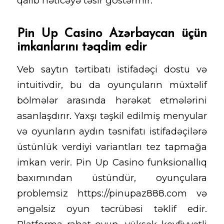
qalib nəticəyə təsir göstərmir.
Pin Up Casino Azərbaycan üçün
imkanlarını təqdim edir
Veb saytın tərtibatı istifadəçi dostu və
intuitivdir, bu da oyunçuların müxtəlif
bölmələr arasında hərəkət etmələrini
asanlaşdırır. Yaxşı təşkil edilmiş menyular
və oyunların aydın təsnifatı istifadəçilərə
üstünlük verdiyi variantları tez tapmağa
imkan verir. Pin Up Casino funksionallıq
baxımından üstündür, oyunçulara
problemsiz
https://pinupaz888.com
və
əngəlsiz oyun təcrübəsi təklif edir.