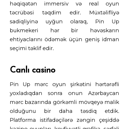
həqiqətən immersiv və real oyun
təcrübəsi təqdim edir. Müxtəlifliyə
sadiqliyinə uyğun olaraq, Pin Up
bukmekeri hər bir həvəskarın
ehtiyaclarını ödəmək üçün geniş idman
seçimi təklif edir.
Canlı casino
Pin Up mərc oyun şirkətini hərtərəfli
yoxladıqdan sonra onun Azərbaycan
mərc bazarında görkəmli mövqeyə malik
olduğunu bir daha təsdiq etdik.
Platforma istifadəçilərə zəngin çeşiddə
kazino oyunları, keyfiyyətli qrafika, sərfəli