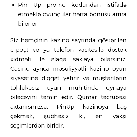
Pin Up promo kodundan istifadə
etməklə oyunçular hətta bonusu artıra
bilərlər.
Siz həmçinin kazino saytında göstərilən
e-poçt və ya telefon vasitəsilə dəstək
xidməti ilə əlaqə saxlaya bilərsiniz.
Casino ayrıca məsuliyyətli kazino oyun
siyasətinə diqqət yetirir və müştərilərin
təhlükəsiz oyun mühitində oynaya
biləcəyini təmin edir. Qumar təcrübəsi
axtarırsınızsa, PinUp kazinoya baş
çəkmək, şübhəsiz ki, ən yaxşı
seçimlərdən biridir.