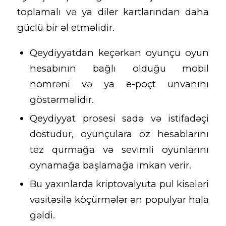
toplamalı və ya diler kartlarından daha
güclü bir əl etməlidir.
Qeydiyyatdan keçərkən oyunçu oyun
hesabının bağlı olduğu mobil
nömrəni və ya e-poçt ünvanını
göstərməlidir.
Qeydiyyat prosesi sadə və istifadəçi
dostudur, oyunçulara öz hesablarını
tez qurmağa və sevimli oyunlarını
oynamağa başlamağa imkan verir.
Bu yaxınlarda kriptovalyuta pul kisələri
vasitəsilə köçürmələr ən populyar hala
gəldi.