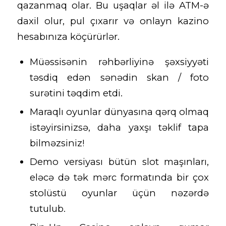
qazanmaq olar. Bu uşaqlar əl ilə ATM-ə
daxil olur, pul çıxarır və onlayn kazino
hesabınıza köçürürlər.
Müəssisənin rəhbərliyinə şəxsiyyəti
təsdiq edən sənədin skan / foto
surətini təqdim etdi.
Maraqlı oyunlar dünyasına qərq olmaq
istəyirsinizsə, daha yaxşı təklif tapa
bilməzsiniz!
Demo versiyası bütün slot maşınları,
eləcə də tək mərc formatında bir çox
stolüstü oyunlar üçün nəzərdə
tutulub.