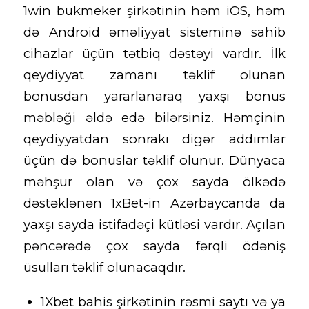
1win bukmeker şirkətinin həm iOS, həm
də Android əməliyyat sisteminə sahib
cihazlar üçün tətbiq dəstəyi vardır. İlk
qeydiyyat zamanı təklif olunan
bonusdan yararlanaraq yaxşı bonus
məbləği əldə edə bilərsiniz. Həmçinin
qeydiyyatdan sonrakı digər addımlar
üçün də bonuslar təklif olunur. Dünyaca
məhşur olan və çox sayda ölkədə
dəstəklənən 1xBet-in Azərbaycanda da
yaxşı sayda istifadəçi kütləsi vardır. Açılan
pəncərədə çox sayda fərqli ödəniş
üsulları təklif olunacaqdır.
1Xbet bahis şirkətinin rəsmi saytı və ya