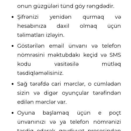
onun güzgüləri tünd göy rəngdədir.
Şifrənizi yenidən qurmaq və
hesabınıza daxil olmaq üçün
təlimatları izləyin.
Göstərilən email ünvanı və telefon
nömrəsini məktubdakı keçid və SMS
kodu vasitəsilə mütləq
təsdiqləməlisiniz.
Sağ tərəfdə cari mərclər, o cümlədən
sizin və digər oyunçular tərəfindən
edilən mərclər var.
Oyuna başlamaq üçün e poçt
ünvanınızı və ya telefon nömrənizi
təsdiq edərək qeydiyyat prosesindən