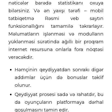
nəticələr barədə statistikanı oxuya
bilərsiniz. Və ən yaxşı tərəfi – mobil
tətbiqetmə Rəsmi veb saytın
funksionallığını tamamilə təkrarlayır.
Məlumatların işlənməsi və modulların
yüklənməsi sürətində ağıllı bir proqram
internet resursuna onlarla fora nöqtəsi
verəcəkdir.
Həmçinin qeydiyyatdan sonrakı digər
addımlar üçün də bonuslar təklif
olunur.
Qeydiyyat prosesi sadə və rahatdır, bu
da oyunçuların platformaya dərhal
qoşulmasını təmin edir.