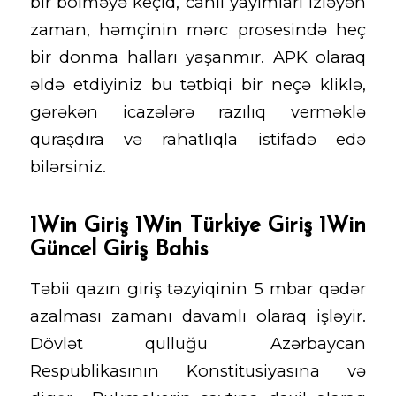
bir bölməyə keçid, canlı yayımları izləyən
zaman, həmçinin mərc prosesində heç
bir donma halları yaşanmır. APK olaraq
əldə etdiyiniz bu tətbiqi bir neçə kliklə,
gərəkən icazələrə razılıq verməklə
quraşdıra və rahatlıqla istifadə edə
bilərsiniz.
1Win Giriş 1Win Türkiye Giriş 1Win
Güncel Giriş Bahis
Təbii qazın giriş təzyiqinin 5 mbar qədər
azalması zamanı davamlı olaraq işləyir.
Dövlət qulluğu Azərbaycan
Respublikasının Konstitusiyasına və