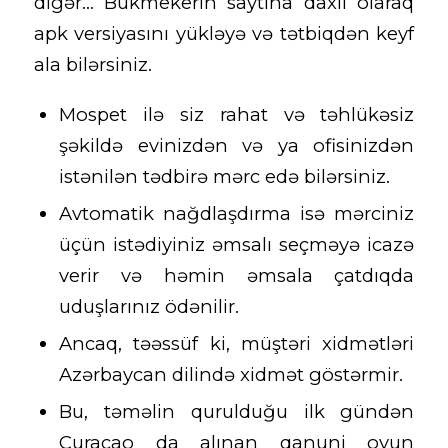
digər… Bukmekerin saytına daxil olaraq
apk versiyasını yükləyə və tətbiqdən keyf
ala bilərsiniz.
Mospet ilə siz rahat və təhlükəsiz
şəkildə evinizdən və ya ofisinizdən
istənilən tədbirə mərc edə bilərsiniz.
Avtomatik nağdlaşdırma isə mərciniz
üçün istədiyiniz əmsalı seçməyə icazə
verir və həmin əmsala çatdıqda
uduşlarınız ödənilir.
Ancaq, təəssüf ki, müştəri xidmətləri
Azərbaycan dilində xidmət göstərmir.
Bu, təməlin qurulduğu ilk gündən
Curacao da alınan qanuni oyun