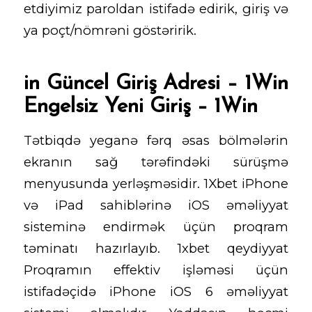
etdiyimiz paroldan istifadə edirik, giriş və
ya poçt/nömrəni göstəririk.
in Güncel Giriş Adresi – 1Win
Engelsiz Yeni Giriş – 1Win
Tətbiqdə yeganə fərq əsas bölmələrin
ekranın sağ tərəfindəki sürüşmə
menyusunda yerləşməsidir. 1Xbet iPhone
və iPad sahiblərinə iOS əməliyyat
sisteminə endirmək üçün proqram
təminatı hazırlayıb. 1xbet qeydiyyat
Proqramın effektiv işləməsi üçün
istifadəçidə iPhone iOS 6 əməliyyat