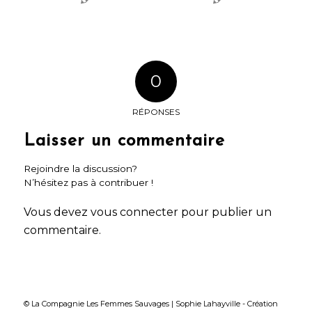
0
RÉPONSES
Laisser un commentaire
Rejoindre la discussion?
N’hésitez pas à contribuer !
Vous devez
vous connecter
pour publier un
commentaire.
© La Compagnie Les Femmes Sauvages | Sophie Lahayville -
Création