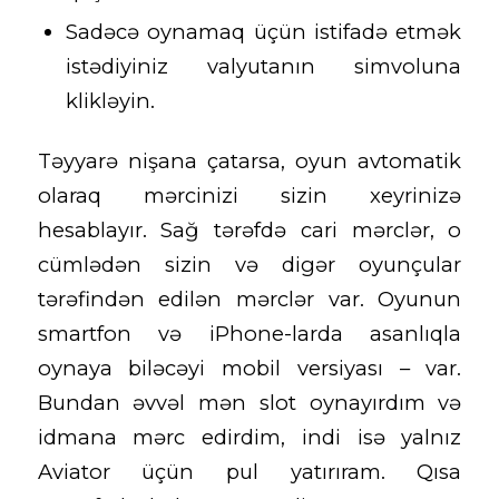
Sadəcə oynamaq üçün istifadə etmək
istədiyiniz valyutanın simvoluna
klikləyin.
Təyyarə nişana çatarsa, oyun avtomatik
olaraq mərcinizi sizin xeyrinizə
hesablayır. Sağ tərəfdə cari mərclər, o
cümlədən sizin və digər oyunçular
tərəfindən edilən mərclər var. Oyunun
smartfon və iPhone-larda asanlıqla
oynaya biləcəyi mobil versiyası – var.
Bundan əvvəl mən slot oynayırdım və
idmana mərc edirdim, indi isə yalnız
Aviator üçün pul yatırıram. Qısa