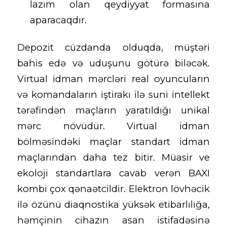
lazım olan qeydiyyat formasına
aparacaqdır.
Depozit cüzdanda olduqda, müştəri
bahis edə və uduşunu götürə biləcək.
Virtual idman mərcləri real oyuncuların
və komandaların iştirakı ilə suni intellekt
tərəfindən maçların yaratıldığı unikal
mərc növüdür. Virtual idman
bölməsindəki maçlar standart idman
maçlarından daha tez bitir. Müasir ve
ekoloji standartlara cavab verən BAXI
kombi çox qənaətcildir. Elektron lövhəcik
ilə özünü diaqnostika yüksək etibarlılığa,
həmçinin cihazın asan istifadəsinə