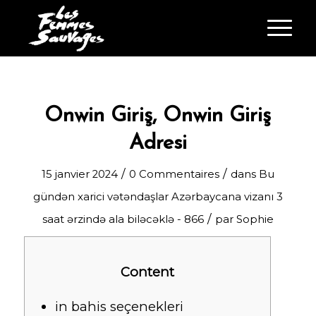
Onwin Giriş, Onwin Giriş
Adresi
/
/
15 janvier 2024
0 Commentaires
dans
Bu
gündən xarici vətəndaşlar Azərbaycana vizanı 3
/
saat ərzində ala biləcəklə - 866
par
Sophie
Content
in bahis seçenekleri