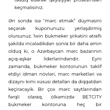
keçməlisiniz.
Ən sonda isə “mərc etmək” düyməsini
seçərək kuponunuzu yerləşdirmiş
olursunuz. 1win bukmeker şirkətini ətraflı
şəkildə incələdikdən sonra bir daha əmin
olduq ki, o Azərbaycan mərc bazarının
açıq-aşkar liderlərindəndir. Eyni
zamanda, bukmeker kontorunun təklif
etdiyi idman növləri, mərc marketləri və
dizaynı kimi xüsusi detalları da diqqətdən
keçirəcəyik. Bir çox mərc saytlarından
fərqli olaraq, ölkəmizdə BETCITY
bukmeker kontoruna heç bir