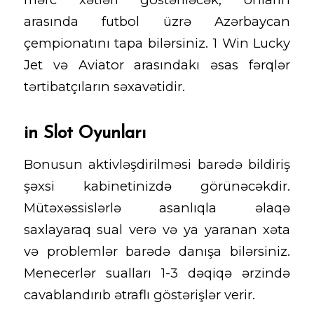
arasında futbol üzrə Azərbaycan
çempionatını tapa bilərsiniz. 1 Win Lucky
Jet və Aviator arasındakı əsas fərqlər
tərtibatçıların səxavətidir.
in Slot Oyunları
Bonusun aktivləşdirilməsi barədə bildiriş
şəxsi kabinetinizdə görünəcəkdir.
Mütəxəssislərlə asanlıqla əlaqə
saxlayaraq sual verə və ya yaranan xəta
və problemlər barədə danışa bilərsiniz.
Menecerlər sualları 1-3 dəqiqə ərzində
cavablandırıb ətraflı göstərişlər verir.