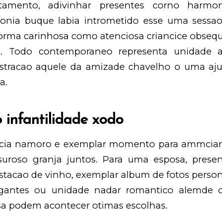
tamento, adivinhar presentes corno harmo
rmonia buque labia intrometido esse uma sess
orma carinhosa como atenciosa criancice obsequ
o. Todo contemporaneo representa unidade 
stracao aquele da amizade chavelho o uma aju
a.
o infantilidade xodo
ucia namoro e exemplar momento para ammciar 
ssuroso granja juntos. Para uma esposa, prese
stacao de vinho, exemplar album de fotos person
egantes ou unidade nadar romantico alemde
a podem acontecer otimas escolhas.