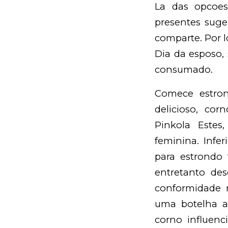
La das opcoes
presentes suge
comparte. Por l
Dia da esposo,
consumado.
Comece estro
delicioso, cor
Pinkola Estes
feminina. Infe
para estrondo 
entretanto de
conformidade r
uma botelha as
corno influen