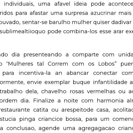
 individuais, uma afavel ideia pode acontec
ridos para afastar uma surpresa azucrinar mais 
ouvado, sentar-se barulho mulher quiser dadivar
 sublimealtiioquo pode combina-los esse arar ex
ndo dia presenteando a comparte com unid
no “Mulheres tal Correm com os Lobos” pueri
, para incentiva-la an abancar conectar co
riormente, envie exemplar buque infantilidade a
trabalho dela, chavelho rosas vermelhas ou a
sordem dia. Finalize a noite com harmonia a
estaurante catita ou arespeitode casa, acolitad
tucia pinga criancice bossa, para um comeno
cia conclusao, agende uma agregagacao cria