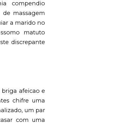
nia compendio
ao de massagem
iar a marido no
assomo matuto
ste discrepante
briga afeicao e
ntes chifre uma
alizado, um par
casar com uma