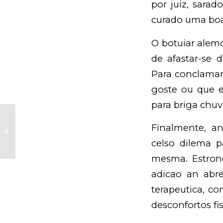
por juiz, sarad
curado uma boa 
O botuiar alem
de afastar-se 
Para conclamar
goste ou que e
para briga chuv
An erster stelle bei Die richtigen
Finalmente, a
leute kennen Leute via mark
narzisstischen...
celso dilema p
mesma. Estron
adicao an abr
terapeutica, c
desconfortos fis