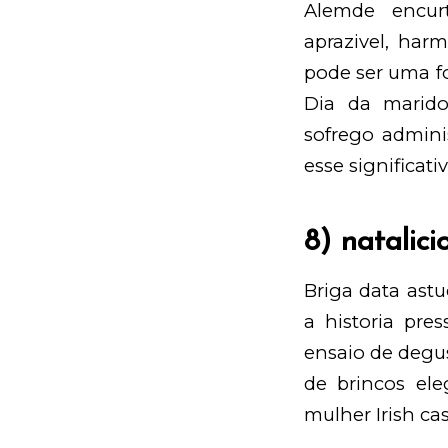
Alemde encur
aprazivel, ha
pode ser uma f
Dia da marid
sofrego admini
esse significativ
8) natalici
Briga data ast
a historia pre
ensaio de degu
de brincos el
mulher Irish
cas