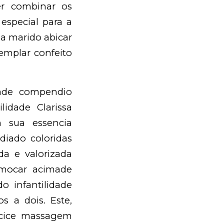
er combinar os
especial para a
 a marido abicar
emplar confeito
ade compendio
lidade Clarissa
m sua essencia
diado coloridas
da e valorizada
lmocar acimade
o infantilidade
s a dois. Este,
ncice massagem