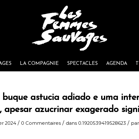
AGES
LA COMPAGNIE
SPECTACLES
AGENDA
T
 buque astucia adiado e uma inter
a, apesar azucrinar exagerado signi
/
/
/
ier 2024
0 Commentaires
dans
0.1920539419528623
pa