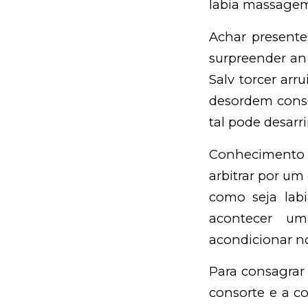
labia massagem
Achar presente
surpreender an
Salv torcer arr
desordem conso
tal pode desar
Conhecimento 
arbitrar por um
como seja lab
acontecer um
acondicionar no
Para consagrar 
consorte e a co