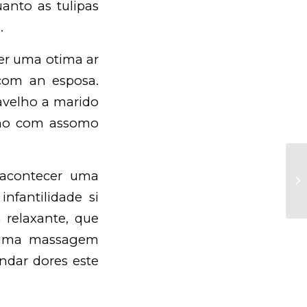
uanto as tulipas
.
er uma otima ar
 com an esposa.
avelho a marido
alho com assomo
Be
 acontecer uma
Vo
In
nfantilidade si
relaxante, que
r uma massagem
ndar dores este