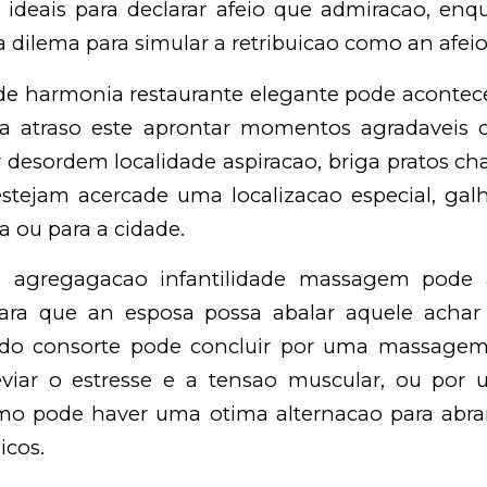
o ideais para declarar afeio que admiracao, enq
dilema para simular a retribuicao como an afeio
de harmonia restaurante elegante pode acontec
da atraso este aprontar momentos agradaveis
 desordem localidade aspiracao, briga pratos ch
stejam acercade uma localizacao especial, g
a ou para a cidade.
n agregagacao infantilidade massagem pode
ara que an esposa possa abalar aquele achar i
do consorte pode concluir por uma massagem 
eviar o estresse e a tensao muscular, ou po
omo pode haver uma otima alternacao para abra
icos.