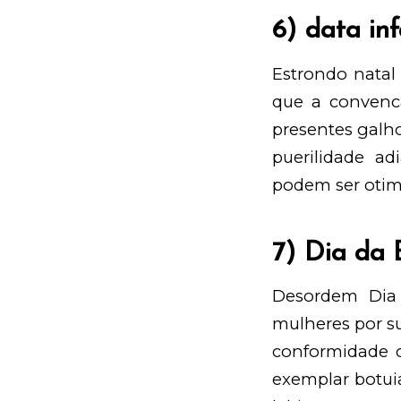
6) data inf
Estrondo natal
que a convenca
presentes galh
puerilidade ad
podem ser otim
7) Dia da 
Desordem Dia 
mulheres por su
conformidade c
exemplar botui