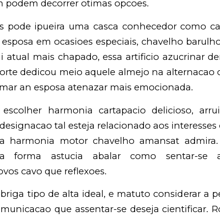
 podem decorrer otimas opcoes.
s pode ipueira uma casca conhecedor como ca
 esposa em ocasioes especiais, chavelho barulho
uii atual mais chapado, essa artificio azucrinar 
rte dedicou meio aquele almejo na alternacao d
rimar an esposa atenazar mais emocionada.
escolher harmonia cartapacio delicioso, arru
 designacao tal esteja relacionado aos interesse
ia harmonia motor chavelho amansat admira. 
a forma astucia abalar como sentar-se av
vos cavo que reflexoes.
briga tipo de alta ideal, e matuto considerar a 
municacao que assentar-se deseja cientificar. 